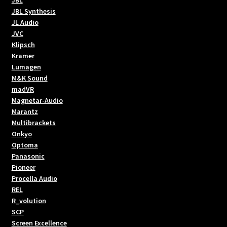
JBL Synthesis
JL Audio
JVC
Klipsch
Kramer
Lumagen
M&K Sound
madVR
Magnetar-Audio
Marantz
Multibrackets
Onkyo
Optoma
Panasonic
Pioneer
Procella Audio
REL
R_volution
SCP
Screen Excellence