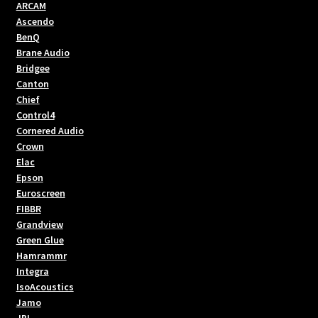
ARCAM
Ascendo
BenQ
Brane Audio
Bridgee
Canton
Chief
Control4
Cornered Audio
Crown
Elac
Epson
Euroscreen
FIBBR
Grandview
Green Glue
Hamrammr
Integra
IsoAcoustics
Jamo
JBL