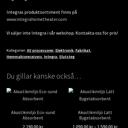
Integras produktsortiment finns på
www.integrahometheater.com
Vi säljer inte Integra i vår webshop. Kontakta oss för pris!
Kategorier:
AV processorer
,
Elektronik
,
Fabrikat
,
Hemmabioreceivers
,
Integra
,
Slutsteg
Du gillar kanske också…
Akustikmiljö Eco-sund
Akustikmiljö Lätt
Absorbent
Bygelabsorbent
Prisi
2,190.00
kr
1,090.00
kr
–
1,590.00
kr