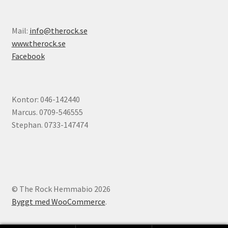
Mail:
info@therock.se
www.therock.se
Facebook
Kontor: 046-142440
Marcus. 0709-546555
Stephan. 0733-147474
© The Rock Hemmabio 2026
Byggt med WooCommerce
.