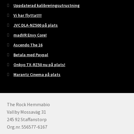
Uppdaterad kalibreringsutrustning
Vi har flyttat!!!
JVC DLA-NZ500 på plats
madVR Envy Core!
Ascendo The 16
Betala med Paypal
Onkyo TX-RZ50 nu på plats!
Marantz Cinema på plats
The Rock Hemmabio
Vallby Mossaväg 31
245 92 Staffanstorp
Org.nr. 556577-6167