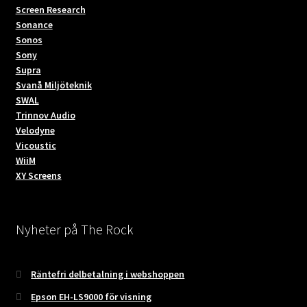
Screen Research
Sonance
Sonos
Sony
Supra
Svanå Miljöteknik
SWAL
Trinnov Audio
Velodyne
Vicoustic
WiiM
XY Screens
Nyheter på The Rock
Räntefri delbetalning i webshoppen
Epson EH-LS9000 för visning