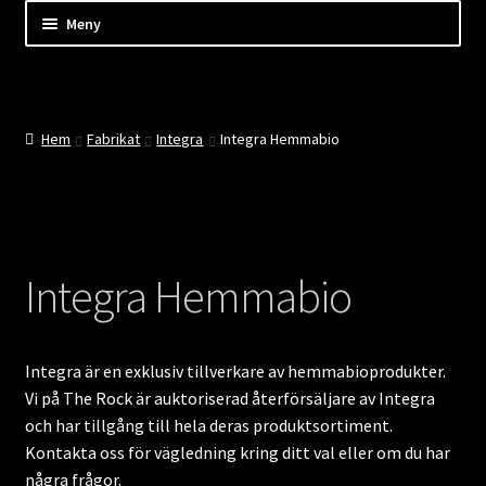
Hoppa
Hoppa
Hoppa
Meny
till
till
till
innehåll
navigering
innehåll
Shop
Kassan
Hem
Fabrikat
Integra
Integra Hemmabio
Mitt konto
Kundtjänst
Integra Hemmabio
Företaget
Evenemang
Integra är en exklusiv tillverkare av hemmabioprodukter.
Vi på The Rock är auktoriserad återförsäljare av Integra
Nyheter
och har tillgång till hela deras produktsortiment.
Kontakta oss för vägledning kring ditt val eller om du har
några frågor.