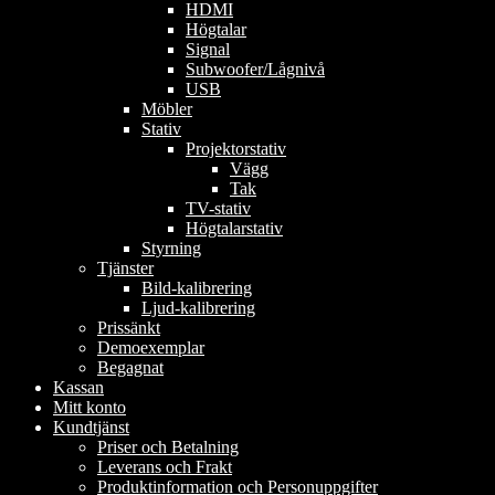
HDMI
Högtalar
Signal
Subwoofer/Lågnivå
USB
Möbler
Stativ
Projektorstativ
Vägg
Tak
TV-stativ
Högtalarstativ
Styrning
Tjänster
Bild-kalibrering
Ljud-kalibrering
Prissänkt
Demoexemplar
Begagnat
Kassan
Mitt konto
Kundtjänst
Priser och Betalning
Leverans och Frakt
Produktinformation och Personuppgifter