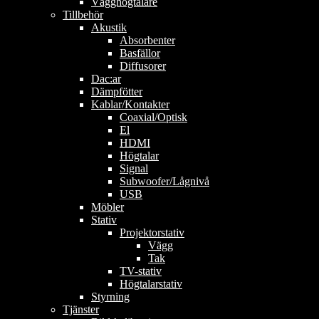
Vägghögtalare
Tillbehör
Akustik
Absorbenter
Basfällor
Diffusorer
Dac:ar
Dämpfötter
Kablar/Kontakter
Coaxial/Optisk
El
HDMI
Högtalar
Signal
Subwoofer/Lågnivå
USB
Möbler
Stativ
Projektorstativ
Vägg
Tak
TV-stativ
Högtalarstativ
Styrning
Tjänster