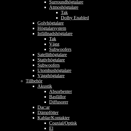
Surroundhögtalare
Atmoshögtalare
Tak
Dolby Enabled
Golvhögtalare
Högtalarsystem
Infällnadshögtalare
Tak
Vägg
Subwoofers
Satellithögtalare
Stativhögtalare
Subwoofers
Utomhushögtalare
Vägghögtalare
Tillbehör
Akustik
Absorbenter
Basfällor
Diffusorer
Dac:ar
Dämpfötter
Kablar/Kontakter
Coaxial/Optisk
El