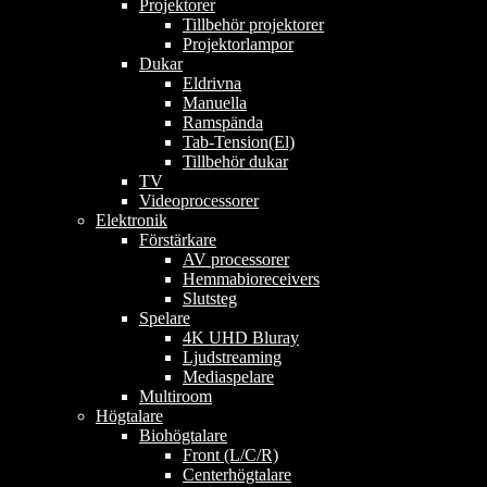
Projektorer
Tillbehör projektorer
Projektorlampor
Dukar
Eldrivna
Manuella
Ramspända
Tab-Tension(El)
Tillbehör dukar
TV
Videoprocessorer
Elektronik
Förstärkare
AV processorer
Hemmabioreceivers
Slutsteg
Spelare
4K UHD Bluray
Ljudstreaming
Mediaspelare
Multiroom
Högtalare
Biohögtalare
Front (L/C/R)
Centerhögtalare