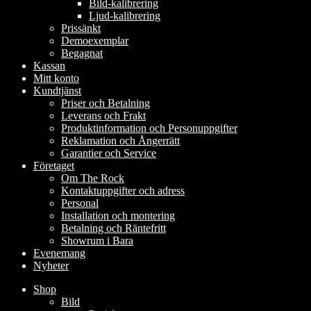
Bild-kalibrering
Ljud-kalibrering
Prissänkt
Demoexemplar
Begagnat
Kassan
Mitt konto
Kundtjänst
Priser och Betalning
Leverans och Frakt
Produktinformation och Personuppgifter
Reklamation och Ångerrätt
Garantier och Service
Företaget
Om The Rock
Kontaktuppgifter och adress
Personal
Installation och montering
Betalning och Räntefritt
Showrum i Bara
Evenemang
Nyheter
Shop
Bild