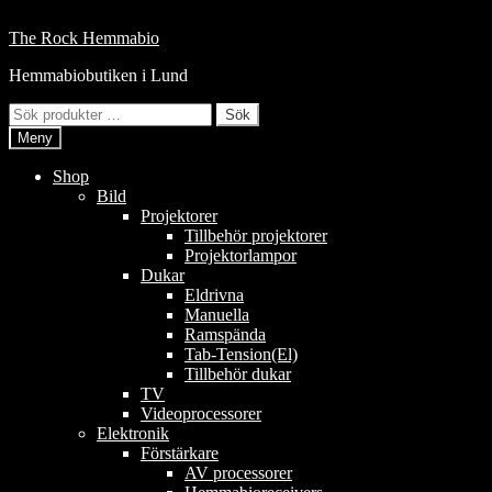
Hoppa
till
Hoppa
Hoppa
The Rock Hemmabio
innehåll
till
till
Hemmabiobutiken i Lund
navigering
innehåll
Sök
Sök
efter:
Meny
Shop
Bild
Projektorer
Tillbehör projektorer
Projektorlampor
Dukar
Eldrivna
Manuella
Ramspända
Tab-Tension(El)
Tillbehör dukar
TV
Videoprocessorer
Elektronik
Förstärkare
AV processorer