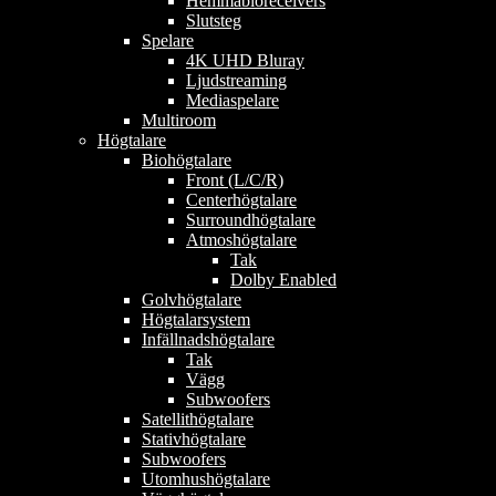
Hemmabioreceivers
Slutsteg
Spelare
4K UHD Bluray
Ljudstreaming
Mediaspelare
Multiroom
Högtalare
Biohögtalare
Front (L/C/R)
Centerhögtalare
Surroundhögtalare
Atmoshögtalare
Tak
Dolby Enabled
Golvhögtalare
Högtalarsystem
Infällnadshögtalare
Tak
Vägg
Subwoofers
Satellithögtalare
Stativhögtalare
Subwoofers
Utomhushögtalare