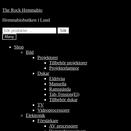
Hoppa
till
Hoppa
Hoppa
The Rock Hemmabio
innehåll
till
till
Hemmabiobutiken i Lund
navigering
innehåll
Sök
Sök
efter:
Meny
Shop
Bild
Projektorer
Tillbehör projektorer
Projektorlampor
Dukar
Eldrivna
Manuella
Ramspända
Tab-Tension(El)
Tillbehör dukar
TV
Videoprocessorer
Elektronik
Förstärkare
AV processorer