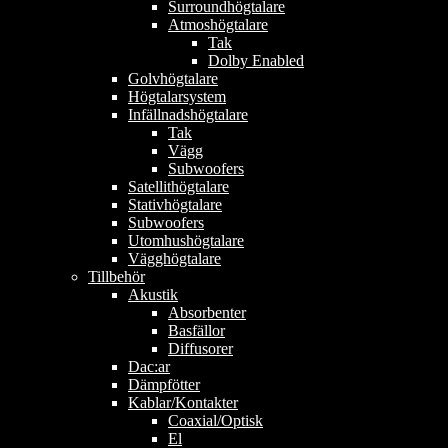
Surroundhögtalare
Atmoshögtalare
Tak
Dolby Enabled
Golvhögtalare
Högtalarsystem
Infällnadshögtalare
Tak
Vägg
Subwoofers
Satellithögtalare
Stativhögtalare
Subwoofers
Utomhushögtalare
Vägghögtalare
Tillbehör
Akustik
Absorbenter
Basfällor
Diffusorer
Dac:ar
Dämpfötter
Kablar/Kontakter
Coaxial/Optisk
El