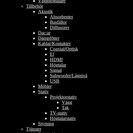
Vägghögtalare
Tillbehör
Akustik
Absorbenter
Basfällor
Diffusorer
Dac:ar
Dämpfötter
Kablar/Kontakter
Coaxial/Optisk
El
HDMI
Högtalar
Signal
Subwoofer/Lågnivå
USB
Möbler
Stativ
Projektorstativ
Vägg
Tak
TV-stativ
Högtalarstativ
Styrning
Tjänster