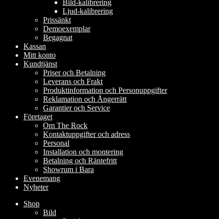
Bild-kalibrering
Ljud-kalibrering
Prissänkt
Demoexemplar
Begagnat
Kassan
Mitt konto
Kundtjänst
Priser och Betalning
Leverans och Frakt
Produktinformation och Personuppgifter
Reklamation och Ångerrätt
Garantier och Service
Företaget
Om The Rock
Kontaktuppgifter och adress
Personal
Installation och montering
Betalning och Räntefritt
Showrum i Bara
Evenemang
Nyheter
Shop
Bild