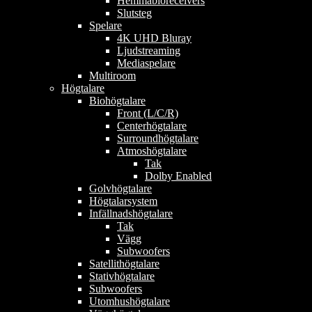
Hemmabioreceivers
Slutsteg
Spelare
4K UHD Bluray
Ljudstreaming
Mediaspelare
Multiroom
Högtalare
Biohögtalare
Front (L/C/R)
Centerhögtalare
Surroundhögtalare
Atmoshögtalare
Tak
Dolby Enabled
Golvhögtalare
Högtalarsystem
Infällnadshögtalare
Tak
Vägg
Subwoofers
Satellithögtalare
Stativhögtalare
Subwoofers
Utomhushögtalare