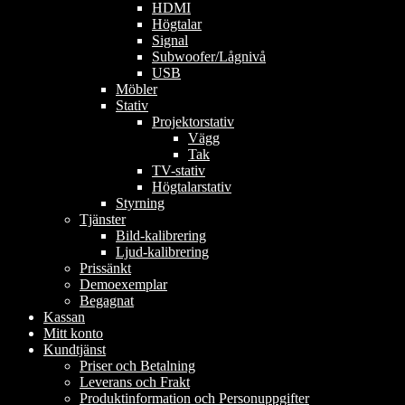
HDMI
Högtalar
Signal
Subwoofer/Lågnivå
USB
Möbler
Stativ
Projektorstativ
Vägg
Tak
TV-stativ
Högtalarstativ
Styrning
Tjänster
Bild-kalibrering
Ljud-kalibrering
Prissänkt
Demoexemplar
Begagnat
Kassan
Mitt konto
Kundtjänst
Priser och Betalning
Leverans och Frakt
Produktinformation och Personuppgifter