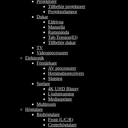
Projektorer
Tillbehör projektorer
Projektorlampor
Dukar
Eldrivna
Manuella
Ramspända
Tab-Tension(El)
Tillbehör dukar
TV
Videoprocessorer
Elektronik
Förstärkare
AV processorer
Hemmabioreceivers
Slutsteg
Spelare
4K UHD Bluray
Ljudstreaming
Mediaspelare
Multiroom
Högtalare
Biohögtalare
Front (L/C/R)
Centerhögtalare