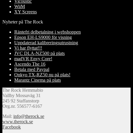
Vicoustic
WiiM
XY Screens
Nyheter på The Rock
Räntefri delbetalning i webshoppen
Epson EH-LS9000 för visning
Uppdaterad kalibreringsutrustning
Vi har flyttat!!!
JVC DLA-NZ500 på plats
madVR Envy Core!
Ascendo The 16
Betala med Paypal
Onkyo TX-RZ50 nu på plats!
Marantz Cinema på plats
The Rock Hemmabio
Vallby Mossaväg 31
245 92 Staffanstorp
Org.nr. 556577-6167
Mail:
info@therock.se
www.therock.se
Facebook