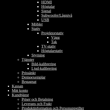
HDMI
Högtalar
Signal
Subwoofer/Lågnivå
USB
Möbler
Stativ
Projektorstativ
Vägg
Tak
TV-stativ
Högtalarstativ
Styrning
Tjänster
Bild-kalibrering
Ljud-kalibrering
Prissänkt
Demoexemplar
Begagnat
Kassan
Mitt konto
Kundtjänst
Priser och Betalning
Leverans och Frakt
Produktinformation och Personuppgifter