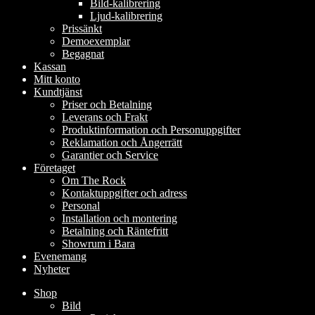
Bild-kalibrering
Ljud-kalibrering
Prissänkt
Demoexemplar
Begagnat
Kassan
Mitt konto
Kundtjänst
Priser och Betalning
Leverans och Frakt
Produktinformation och Personuppgifter
Reklamation och Ångerrätt
Garantier och Service
Företaget
Om The Rock
Kontaktuppgifter och adress
Personal
Installation och montering
Betalning och Räntefritt
Showrum i Bara
Evenemang
Nyheter
Shop
Bild