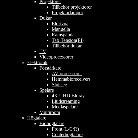
Projektorer
Tillbehör projektorer
Projektorlampor
Dukar
Eldrivna
Manuella
Ramspända
Tab-Tension(El)
Tillbehör dukar
TV
Videoprocessorer
Elektronik
Förstärkare
AV processorer
Hemmabioreceivers
Slutsteg
Spelare
4K UHD Bluray
Ljudstreaming
Mediaspelare
Multiroom
Högtalare
Biohögtalare
Front (L/C/R)
Centerhögtalare