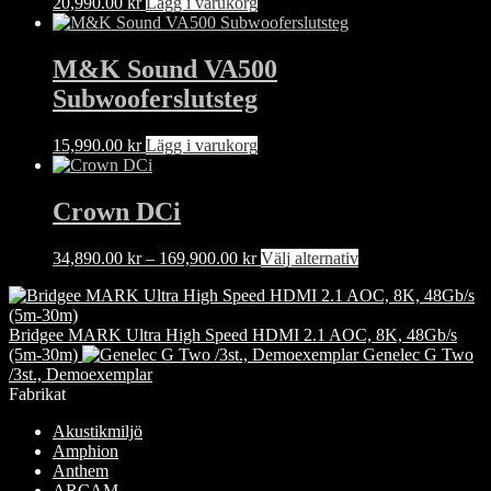
20,990.00
kr
Lägg i varukorg
M&K Sound VA500
Subwooferslutsteg
15,990.00
kr
Lägg i varukorg
Crown DCi
Prisintervall:
Den
34,890.00
kr
–
169,900.00
kr
Välj alternativ
34,890.00 kr
här
till
produkten
169,900.00 kr
har
Bridgee MARK Ultra High Speed HDMI 2.1 AOC, 8K, 48Gb/s
flera
(5m-30m)
Genelec G Two
varianter.
/3st., Demoexemplar
De
Fabrikat
olika
alternativen
Akustikmiljö
kan
Amphion
väljas
Anthem
på
ARCAM