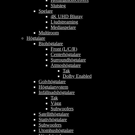
Hemmabioreceivers
Slutsteg
Spelare
4K UHD Bluray
Ljudstreaming
Mediaspelare
Multiroom
Högtalare
Biohögtalare
Front (L/C/R)
Centerhögtalare
Surroundhögtalare
Atmoshögtalare
Tak
Dolby Enabled
Golvhögtalare
Högtalarsystem
Infällnadshögtalare
Tak
Vägg
Subwoofers
Satellithögtalare
Stativhögtalare
Subwoofers
Utomhushögtalare