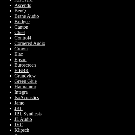
produktsidan
Ascendo
BenQ
Brane Audio
Bridgee
Canton
Chief
Control4
Cornered Audio
Crown
Elac
Epson
Euroscreen
FIBBR
Grandview
Green Glue
Hamrammr
Integra
IsoAcoustics
Jamo
JBL
JBL Synthesis
JL Audio
JVC
Klipsch