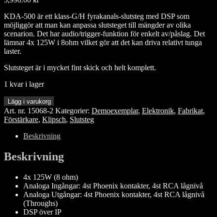
KDA-500 är ett klass-G/H fyrakanals-slutsteg med DSP som
möjliggör att man kan anpassa slutsteget till mängder av olika
scenarion. Det har audio/trigger-funktion för enkelt av/påslag. Det
lämnar 4x 125W i 8ohm vilket gör att det kan driva relativt tunga
laster.
Slutsteget är i mycket fint skick och helt komplett.
1 kvar i lager
Klipsch
Lägg i varukorg
KDA-
Art. nr.
15068-2
Kategorier:
Demoexemplar
,
Elektronik
,
Fabrikat
,
500,
Förstärkare
,
Klipsch
,
Slutsteg
Demoexemplar
mängd
Beskrivning
Beskrivning
4x 125W (8 ohm)
Analoga Ingångar: 4st Phoenix kontakter, 4st RCA lågnivå
Analoga Utgångar: 4st Phoenix kontakter, 4st RCA lågnivå
(Throughs)
DSP över IP