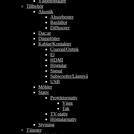
Vägghögtalare
Tillbehör
Akustik
Absorbenter
Basfällor
Diffusorer
Dac:ar
Dämpfötter
Kablar/Kontakter
Coaxial/Optisk
El
HDMI
Högtalar
Signal
Subwoofer/Lågnivå
USB
Möbler
Stativ
Projektorstativ
Vägg
Tak
TV-stativ
Högtalarstativ
Styrning
Tjänster