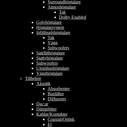
Surroundhögtalare
Atmoshögtalare
Tak
Dolby Enabled
Golvhögtalare
Högtalarsystem
Infällnadshögtalare
Tak
Vägg
Subwoofers
Satellithögtalare
Stativhögtalare
Subwoofers
Utomhushögtalare
Vägghögtalare
Tillbehör
Akustik
Absorbenter
Basfällor
Diffusorer
Dac:ar
Dämpfötter
Kablar/Kontakter
Coaxial/Optisk
El