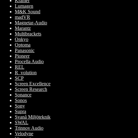
Kramer
Lumagen
M&K Sound
madVR
Magnetar-Audio
Marantz
Multibrackets
Onkyo
Optoma
Panasonic
Pioneer
Procella Audio
REL
R_volution
SCP
Screen Excellence
Screen Research
Sonance
Sonos
Sony
Supra
Svanå Miljöteknik
SWAL
Trinnov Audio
Velodyne