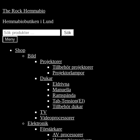
Hoppa
till
Hoppa
Hoppa
The Rock Hemmabio
innehåll
till
till
Hemmabiobutiken i Lund
navigering
innehåll
Sök
Sök
efter:
Meny
Shop
Bild
Projektorer
Tillbehör projektorer
Projektorlampor
Dukar
Eldrivna
Manuella
Ramspända
Tab-Tension(El)
Tillbehör dukar
TV
Videoprocessorer
Elektronik
Förstärkare
AV processorer