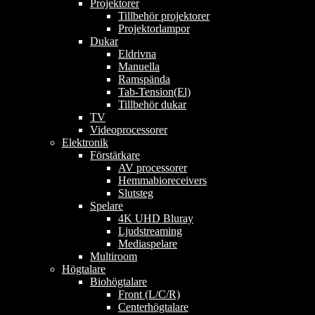
Projektorer
Tillbehör projektorer
Projektorlampor
Dukar
Eldrivna
Manuella
Ramspända
Tab-Tension(El)
Tillbehör dukar
TV
Videoprocessorer
Elektronik
Förstärkare
AV processorer
Hemmabioreceivers
Slutsteg
Spelare
4K UHD Bluray
Ljudstreaming
Mediaspelare
Multiroom
Högtalare
Biohögtalare
Front (L/C/R)
Centerhögtalare