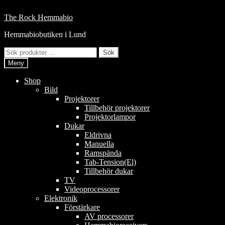
Hoppa
till
Hoppa
Hoppa
The Rock Hemmabio
innehåll
till
till
Hemmabiobutiken i Lund
navigering
innehåll
Sök
Sök
efter:
Meny
Shop
Bild
Projektorer
Tillbehör projektorer
Projektorlampor
Dukar
Eldrivna
Manuella
Ramspända
Tab-Tension(El)
Tillbehör dukar
TV
Videoprocessorer
Elektronik
Förstärkare
AV processorer