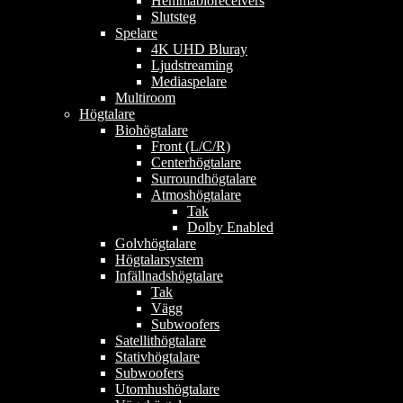
Hemmabioreceivers
Slutsteg
Spelare
4K UHD Bluray
Ljudstreaming
Mediaspelare
Multiroom
Högtalare
Biohögtalare
Front (L/C/R)
Centerhögtalare
Surroundhögtalare
Atmoshögtalare
Tak
Dolby Enabled
Golvhögtalare
Högtalarsystem
Infällnadshögtalare
Tak
Vägg
Subwoofers
Satellithögtalare
Stativhögtalare
Subwoofers
Utomhushögtalare