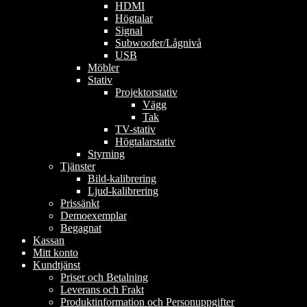
HDMI
Högtalar
Signal
Subwoofer/Lågnivå
USB
Möbler
Stativ
Projektorstativ
Vägg
Tak
TV-stativ
Högtalarstativ
Styrning
Tjänster
Bild-kalibrering
Ljud-kalibrering
Prissänkt
Demoexemplar
Begagnat
Kassan
Mitt konto
Kundtjänst
Priser och Betalning
Leverans och Frakt
Produktinformation och Personuppgifter