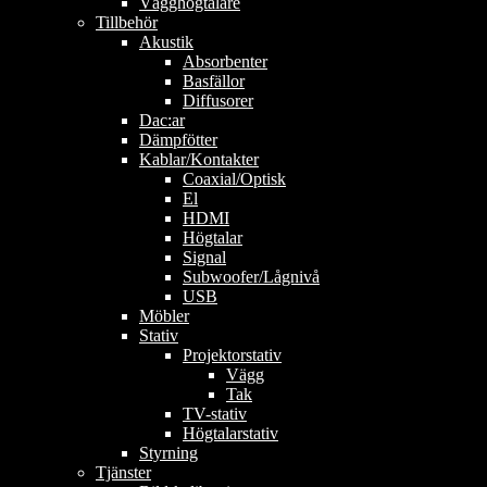
Vägghögtalare
Tillbehör
Akustik
Absorbenter
Basfällor
Diffusorer
Dac:ar
Dämpfötter
Kablar/Kontakter
Coaxial/Optisk
El
HDMI
Högtalar
Signal
Subwoofer/Lågnivå
USB
Möbler
Stativ
Projektorstativ
Vägg
Tak
TV-stativ
Högtalarstativ
Styrning
Tjänster