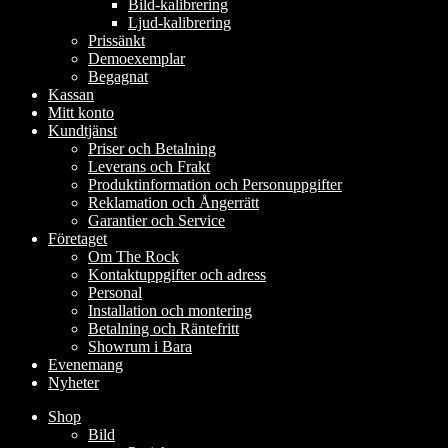
Bild-kalibrering
Ljud-kalibrering
Prissänkt
Demoexemplar
Begagnat
Kassan
Mitt konto
Kundtjänst
Priser och Betalning
Leverans och Frakt
Produktinformation och Personuppgifter
Reklamation och Ångerrätt
Garantier och Service
Företaget
Om The Rock
Kontaktuppgifter och adress
Personal
Installation och montering
Betalning och Räntefritt
Showrum i Bara
Evenemang
Nyheter
Shop
Bild