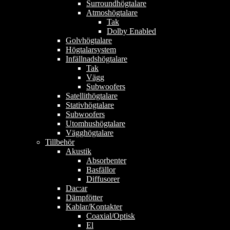
Surroundhögtalare
Atmoshögtalare
Tak
Dolby Enabled
Golvhögtalare
Högtalarsystem
Infällnadshögtalare
Tak
Vägg
Subwoofers
Satellithögtalare
Stativhögtalare
Subwoofers
Utomhushögtalare
Vägghögtalare
Tillbehör
Akustik
Absorbenter
Basfällor
Diffusorer
Dac:ar
Dämpfötter
Kablar/Kontakter
Coaxial/Optisk
El