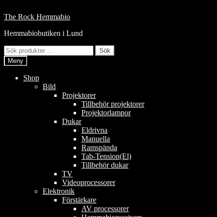
Hoppa
till
Hoppa
Hoppa
The Rock Hemmabio
innehåll
till
till
Hemmabiobutiken i Lund
navigering
innehåll
Sök
Sök
efter:
Meny
Shop
Bild
Projektorer
Tillbehör projektorer
Projektorlampor
Dukar
Eldrivna
Manuella
Ramspända
Tab-Tension(El)
Tillbehör dukar
TV
Videoprocessorer
Elektronik
Förstärkare
AV processorer