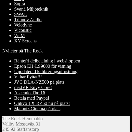
Supra
Svanå Miljöteknik
SWAL
Trinnov Audio
Velodyne
Vicoustic
WiiM
XY Screens
Nyheter på The Rock
Räntefri delbetalning i webshoppen
Epson EH-LS9000 för visning
Uppdaterad kalibreringsutrustning
Vi har flyttat!!!
JVC DLA-NZ500 på plats
madVR Envy Core!
Ascendo The 16
Betala med Paypal
Onkyo TX-RZ50 nu på plats!
Marantz Cinema på plats
The Rock Hemmabio
Vallby Mossaväg 31
245 92 Staffanstorp