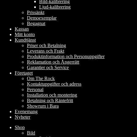
Bild-kalibrering
Ljud-kalibrering
Prissänkt
Demoexemplar
Begagnat
Kassan
Mitt konto
Kundtjänst
Priser och Betalning
Leverans och Frakt
Produktinformation och Personuppgifter
Reklamation och Ångerrätt
Garantier och Service
Företaget
Om The Rock
Kontaktuppgifter och adress
Personal
Installation och montering
Betalning och Räntefritt
Showrum i Bara
Evenemang
Nyheter
Shop
Bild