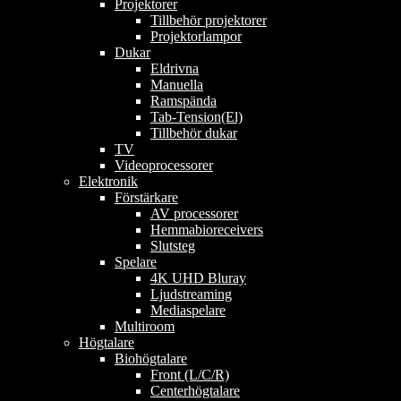
Projektorer
Tillbehör projektorer
Projektorlampor
Dukar
Eldrivna
Manuella
Ramspända
Tab-Tension(El)
Tillbehör dukar
TV
Videoprocessorer
Elektronik
Förstärkare
AV processorer
Hemmabioreceivers
Slutsteg
Spelare
4K UHD Bluray
Ljudstreaming
Mediaspelare
Multiroom
Högtalare
Biohögtalare
Front (L/C/R)
Centerhögtalare