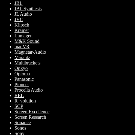
JBL
JBL Synthesis
JL Audio
JVC
Klipsch
Kramer
Lumagen
M&K Sound
madVR
Magnetar-Audio
Marantz
Multibrackets
Onkyo
Optoma
Panasonic
Pioneer
Procella Audio
REL
R_volution
SCP
Screen Excellence
Screen Research
Sonance
Sonos
Sony