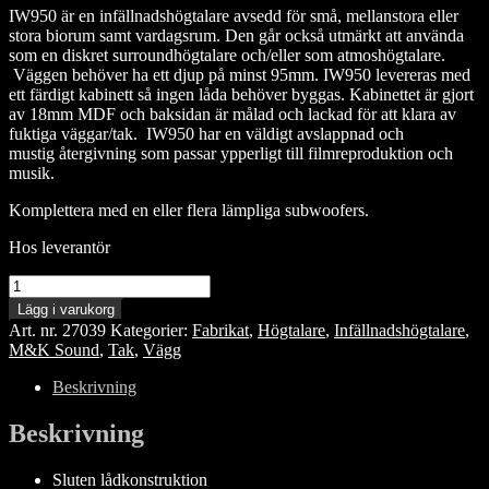
IW950 är en infällnadshögtalare avsedd för små, mellanstora eller
stora biorum samt vardagsrum. Den går också utmärkt att använda
som en diskret surroundhögtalare och/eller som atmoshögtalare.
Väggen behöver ha ett djup på minst 95mm. IW950 levereras med
ett färdigt kabinett så ingen låda behöver byggas. Kabinettet är gjort
av 18mm MDF och baksidan är målad och lackad för att klara av
fuktiga väggar/tak. IW950 har en väldigt avslappnad och
mustig återgivning som passar ypperligt till filmreproduktion och
musik.
Komplettera med en eller flera lämpliga subwoofers.
Hos leverantör
M&K
Sound
Lägg i varukorg
IW950
Art. nr.
27039
Kategorier:
Fabrikat
,
Högtalare
,
Infällnadshögtalare
,
mängd
M&K Sound
,
Tak
,
Vägg
Beskrivning
Beskrivning
Sluten lådkonstruktion