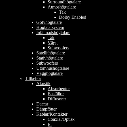
Surroundhögtalare
Atmoshögtalare
Tak
Dolby Enabled
Golvhögtalare
Högtalarsystem
Infällnadshögtalare
Tak
Vägg
Subwoofers
Satellithögtalare
Stativhögtalare
Subwoofers
Utomhushögtalare
Vägghögtalare
Tillbehör
Akustik
Absorbenter
Basfällor
Diffusorer
Dac:ar
Dämpfötter
Kablar/Kontakter
Coaxial/Optisk
El