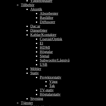
Vägghögtalare
Tillbehör
Akustik
Absorbenter
Basfällor
Diffusorer
Dac:ar
Dämpfötter
Kablar/Kontakter
Coaxial/Optisk
El
HDMI
Högtalar
Signal
Subwoofer/Lågnivå
USB
Möbler
Stativ
Projektorstativ
Vägg
Tak
TV-stativ
Högtalarstativ
Styrning
Tjänster