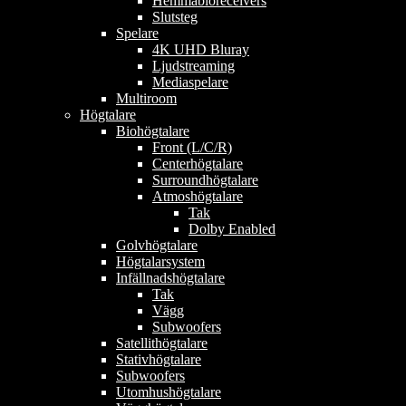
Hemmabioreceivers
Slutsteg
Spelare
4K UHD Bluray
Ljudstreaming
Mediaspelare
Multiroom
Högtalare
Biohögtalare
Front (L/C/R)
Centerhögtalare
Surroundhögtalare
Atmoshögtalare
Tak
Dolby Enabled
Golvhögtalare
Högtalarsystem
Infällnadshögtalare
Tak
Vägg
Subwoofers
Satellithögtalare
Stativhögtalare
Subwoofers
Utomhushögtalare