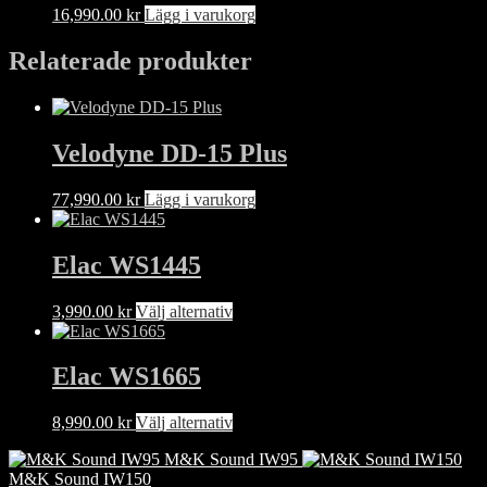
16,990.00
kr
Lägg i varukorg
Relaterade produkter
Velodyne DD-15 Plus
77,990.00
kr
Lägg i varukorg
Elac WS1445
Den
3,990.00
kr
Välj alternativ
här
produkten
har
Elac WS1665
flera
varianter.
Den
8,990.00
kr
Välj alternativ
De
här
olika
M&K Sound IW95
produkten
alternativen
M&K Sound IW150
har
kan