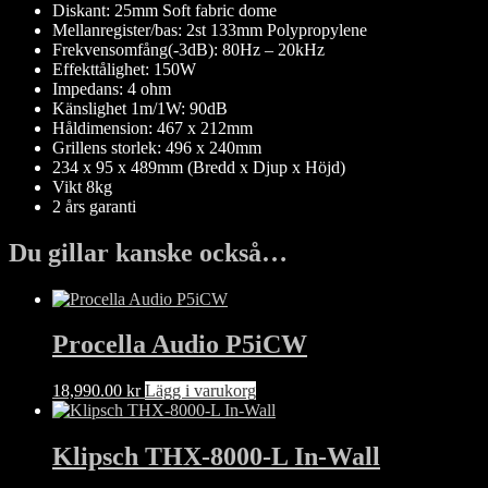
Diskant: 25mm Soft fabric dome
Mellanregister/bas: 2st 133mm Polypropylene
Frekvensomfång(-3dB): 80Hz – 20kHz
Effekttålighet: 150W
Impedans: 4 ohm
Känslighet 1m/1W: 90dB
Håldimension: 467 x 212mm
Grillens storlek: 496 x 240mm
234 x 95 x 489mm (Bredd x Djup x Höjd)
Vikt 8kg
2 års garanti
Du gillar kanske också…
Procella Audio P5iCW
18,990.00
kr
Lägg i varukorg
Klipsch THX-8000-L In-Wall