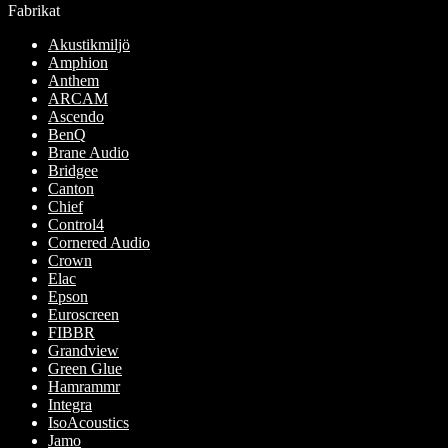
Fabrikat
flera
väljas
varianter.
på
Akustikmiljö
De
produktsidan
Amphion
olika
Anthem
alternativen
ARCAM
kan
Ascendo
väljas
BenQ
på
Brane Audio
produktsidan
Bridgee
Canton
Chief
Control4
Cornered Audio
Crown
Elac
Epson
Euroscreen
FIBBR
Grandview
Green Glue
Hamrammr
Integra
IsoAcoustics
Jamo