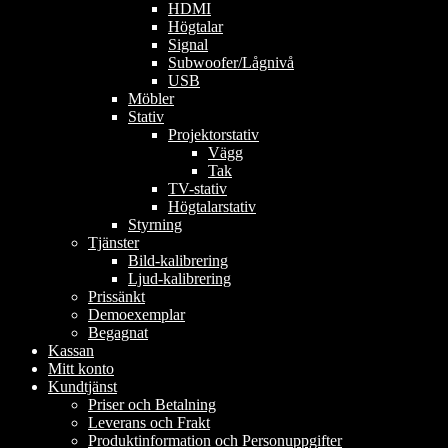
HDMI
Högtalar
Signal
Subwoofer/Lågnivå
USB
Möbler
Stativ
Projektorstativ
Vägg
Tak
TV-stativ
Högtalarstativ
Styrning
Tjänster
Bild-kalibrering
Ljud-kalibrering
Prissänkt
Demoexemplar
Begagnat
Kassan
Mitt konto
Kundtjänst
Priser och Betalning
Leverans och Frakt
Produktinformation och Personuppgifter