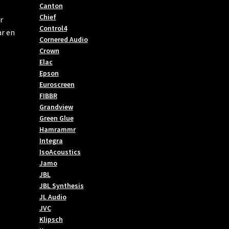
Canton
Chief
r
Control4
ar en
Cornered Audio
Crown
Elac
Epson
Euroscreen
FIBBR
Grandview
Green Glue
Hamrammr
Integra
IsoAcoustics
Jamo
JBL
JBL Synthesis
JL Audio
JVC
Klipsch