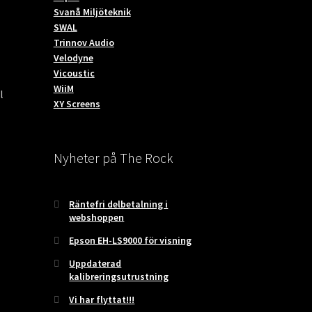
Svanå Miljöteknik
SWAL
Trinnov Audio
Velodyne
Vicoustic
WiiM
l
XY Screens
et
Nyheter på The Rock
uvarande
iset
:
490.00 kr.
Räntefri delbetalning i
webshoppen
Epson EH-LS9000 för visning
Uppdaterad
kalibreringsutrustning
Vi har flyttat!!!