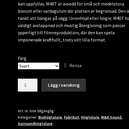
kan uppfyllas. M40T är avsedd för små och medelstora
biorum eller vardagsrum där platsen är begränsad. Den ä
tänkt att hängas på vägg i öronhöjd eller högre. M40T h
väldigt avslappnad och mustig återgivning som passar
ypperligt till filmreproduktion, där den kan spela
imponerade kraftfullt, trots sitt lilla format.
Färg
Rensa
M&K
Lägg i varukorg
Sound
M40T
/par
mängd
Art. nr.
Inte tillgänglig
Kategorier:
Biohögtalare
,
Fabrikat
,
Högtalare
,
M&K Sound
,
Surroundhögtalare