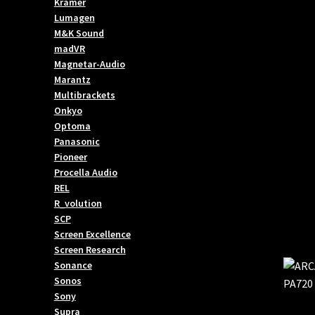
Kramer
Lumagen
M&K Sound
madVR
Magnetar-Audio
Marantz
Multibrackets
Onkyo
Optoma
Panasonic
Pioneer
Procella Audio
REL
R_volution
SCP
Screen Excellence
Screen Research
Sonance
Sonos
Sony
Supra