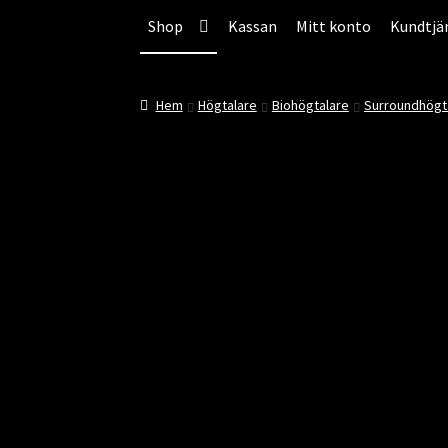
Hoppa
Hoppa
Hoppa
Shop
Kassan
Mitt konto
Kundtjä
till
till
till
innehåll
navigering
innehåll
Hem
Högtalare
Biohögtalare
Surroundhögt