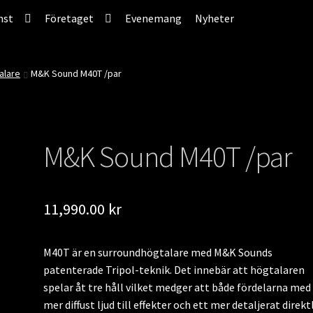
nst
Företaget
Evenemang
Nyheter
alare
M&K Sound M40T /par
M&K Sound M40T /par
11,990.00
kr
M40T är en surroundhögtalare med M&K Sounds
patenterade Tripol-teknik. Det innebär att högtalaren
spelar åt tre håll vilket medger att både fördelarna med
mer diffust ljud till effekter och ett mer detaljerat direkt