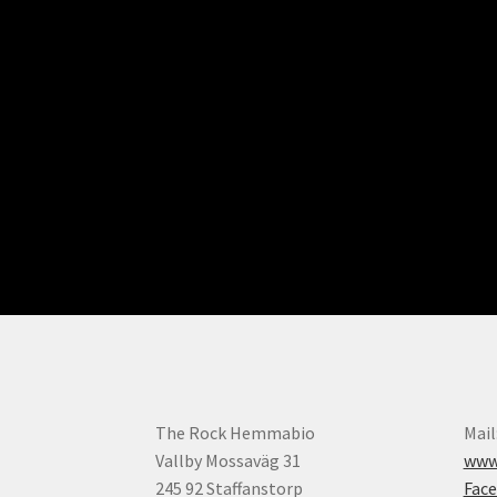
The Rock Hemmabio
Mail
Vallby Mossaväg 31
www.
245 92 Staffanstorp
Fac