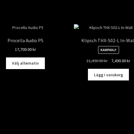
Procella Audio P5
Klipsch THX-502-L In-Wal
17,700.00
kr
KAMPANJ!
Den
Det
D
11,490.00
kr
7,490.00
kr
Välj alternativ
här
ursprungliga
n
produkten
priset
pr
Lägg i varukorg
har
var:
är
flera
11,490.00 kr.
7,
varianter.
De
olika
alternativen
kan
väljas
på