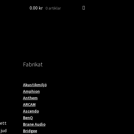
0.00
kr
0 artiklar
Fabrikat
Akustikmiljö
Amphion
Anthem
ARCAM
Ascendo
BenQ
 ett
Brane Audio
ljud
Bridgee