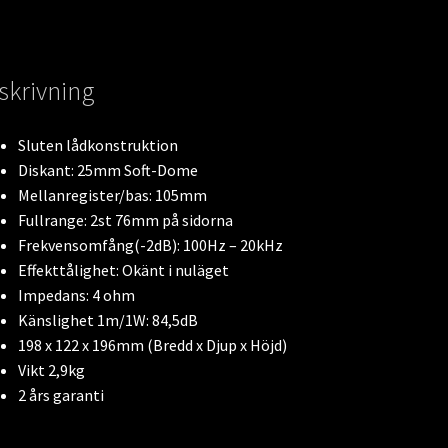
skrivning
Sluten lådkonstruktion
Diskant: 25mm Soft-Dome
Mellanregister/bas: 105mm
Fullrange: 2st 76mm på sidorna
Frekvensomfång(-2dB): 100Hz – 20kHz
Effekttålighet: Okänt i nuläget
Impedans: 4 ohm
Känslighet 1m/1W: 84,5dB
198 x 122 x 196mm (Bredd x Djup x Höjd)
Vikt 2,9kg
2 års garanti