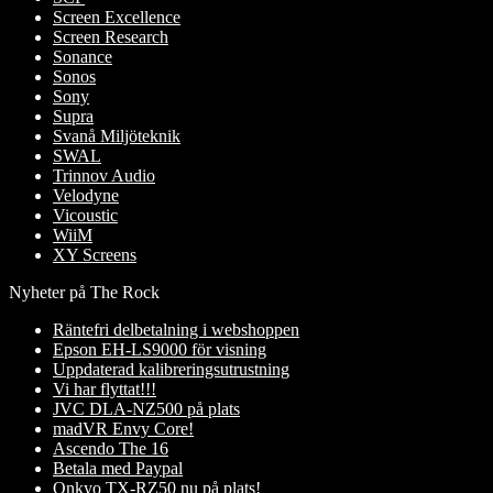
Screen Excellence
Screen Research
Sonance
Sonos
Sony
Supra
Svanå Miljöteknik
SWAL
Trinnov Audio
Velodyne
Vicoustic
WiiM
XY Screens
Nyheter på The Rock
Räntefri delbetalning i webshoppen
Epson EH-LS9000 för visning
Uppdaterad kalibreringsutrustning
Vi har flyttat!!!
JVC DLA-NZ500 på plats
madVR Envy Core!
Ascendo The 16
Betala med Paypal
Onkyo TX-RZ50 nu på plats!