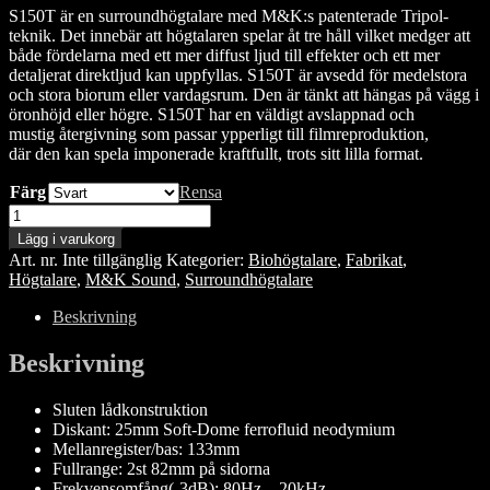
S150T är en surroundhögtalare med M&K:s patenterade Tripol-
teknik. Det innebär att högtalaren spelar åt tre håll vilket medger att
både fördelarna med ett mer diffust ljud till effekter och ett mer
detaljerat direktljud kan uppfyllas. S150T är avsedd för medelstora
och stora biorum eller vardagsrum. Den är tänkt att hängas på vägg i
öronhöjd eller högre. S150T har en väldigt avslappnad och
mustig återgivning som passar ypperligt till filmreproduktion,
där den kan spela imponerade kraftfullt, trots sitt lilla format.
Färg
Rensa
M&K
Sound
Lägg i varukorg
S150T
Art. nr.
Inte tillgänglig
Kategorier:
Biohögtalare
,
Fabrikat
,
/par
Högtalare
,
M&K Sound
,
Surroundhögtalare
mängd
Beskrivning
Beskrivning
Sluten lådkonstruktion
Diskant: 25mm Soft-Dome ferrofluid neodymium
Mellanregister/bas: 133mm
Fullrange: 2st 82mm på sidorna
Frekvensomfång(-3dB): 80Hz – 20kHz