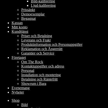
Bild-kalibrering
Ljud-kalibrering
Prissänkt
Demoexemplar
Begagnat
Kassan
Mitt konto
Kundtjänst
Priser och Betalning
Leverans och Frakt
Produktinformation och Personuppgifter
Reklamation och Ångerrätt
Garantier och Service
Företaget
Om The Rock
Kontaktuppgifter och adress
Personal
Installation och montering
Betalning och Räntefritt
Showrum i Bara
Evenemang
Nyheter
Shop
Bild