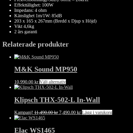
Effekttålighet: 100W
Impedans: 4 ohm
Känslighet 1m/1W: 85dB
203 x 165 x 267mm (Bredd x Djup x Höjd)
Vikt 4,6kg
2 års garanti
Relaterade produkter
M&K Sound MP950
Den
10,990.00
kr
Välj alternativ
här
produkten
har
Klipsch THX-502-L In-Wall
flera
varianter.
Det
Det
Kampanj!
11,490.00
kr
7,490.00
kr
Lägg i varukorg
De
ursprungliga
nuvarande
olika
priset
priset
alternativen
var:
är:
Elac WS1465
kan