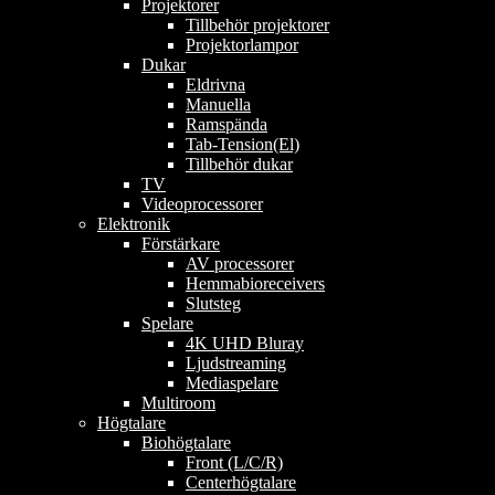
Projektorer
Tillbehör projektorer
Projektorlampor
Dukar
Eldrivna
Manuella
Ramspända
Tab-Tension(El)
Tillbehör dukar
TV
Videoprocessorer
Elektronik
Förstärkare
AV processorer
Hemmabioreceivers
Slutsteg
Spelare
4K UHD Bluray
Ljudstreaming
Mediaspelare
Multiroom
Högtalare
Biohögtalare
Front (L/C/R)
Centerhögtalare