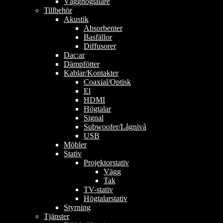
Vägghögtalare
Tillbehör
Akustik
Absorbenter
Basfällor
Diffusorer
Dac:ar
Dämpfötter
Kablar/Kontakter
Coaxial/Optisk
El
HDMI
Högtalar
Signal
Subwoofer/Lågnivå
USB
Möbler
Stativ
Projektorstativ
Vägg
Tak
TV-stativ
Högtalarstativ
Styrning
Tjänster