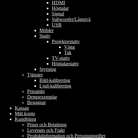
HDMI
Högtalar
Signal
Subwoofer/Lågnivå
USB
Möbler
Stativ
Projektorstativ
Vägg
Tak
TV-stativ
Högtalarstativ
Styrning
Tjänster
Bild-kalibrering
Ljud-kalibrering
Prissänkt
Demoexemplar
Begagnat
Kassan
Mitt konto
Kundtjänst
Priser och Betalning
Leverans och Frakt
Produktinformation och Personuppgifter