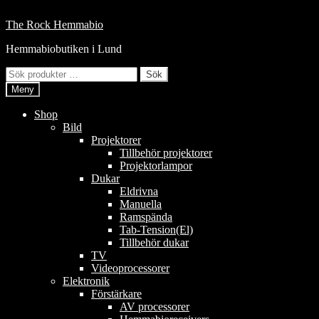
Hoppa
till
Hoppa
Hoppa
The Rock Hemmabio
innehåll
till
till
Hemmabiobutiken i Lund
navigering
innehåll
Sök
Sök
efter:
Meny
Shop
Bild
Projektorer
Tillbehör projektorer
Projektorlampor
Dukar
Eldrivna
Manuella
Ramspända
Tab-Tension(El)
Tillbehör dukar
TV
Videoprocessorer
Elektronik
Förstärkare
AV processorer