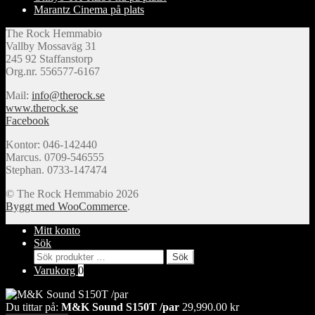
Marantz Cinema på plats
The Rock Hemmabio
Vallby Mossaväg 31
245 92 Staffanstorp
Org.nr. 556577-6167
Mail:
info@therock.se
www.therock.se
Facebook
Kontor: 046-142440
Marcus. 0709-546555
Stephan. 0733-147474
© The Rock Hemmabio 2026
Byggt med WooCommerce
.
Mitt konto
Sök
Sök
Sök
efter:
Varukorg
0
Du tittar på:
M&K Sound S150T /par
29,990.00
kr