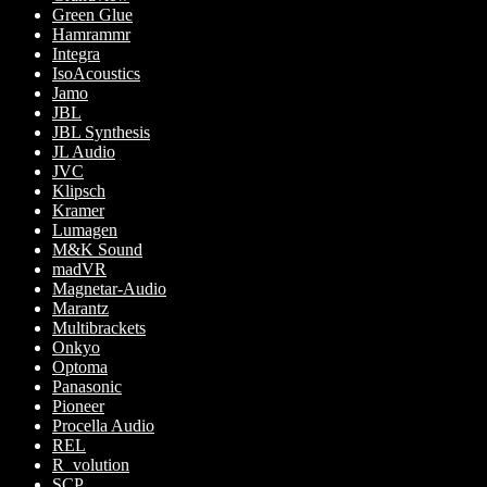
Green Glue
Hamrammr
Integra
IsoAcoustics
Jamo
JBL
JBL Synthesis
JL Audio
JVC
Klipsch
Kramer
Lumagen
M&K Sound
madVR
Magnetar-Audio
Marantz
Multibrackets
Onkyo
Optoma
Panasonic
Pioneer
Procella Audio
REL
R_volution
SCP