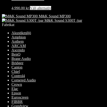
11,490.00 kr.
7,490.00 kr.
väljas
på
Den
4,990.00
kr
Välj alternativ
produktsidan
här
M&K Sound MP300
produkten
M&K Sound S300T /par
har
Fabrikat
flera
varianter.
Akustikmiljö
De
Amphion
olika
Anthem
alternativen
ARCAM
kan
Ascendo
väljas
BenQ
på
Brane Audio
produktsidan
Bridgee
Canton
Chief
Control4
Cornered Audio
Crown
Elac
Epson
Euroscreen
FIBBR
Grandview