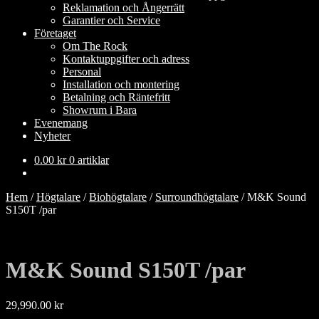
Reklamation och Ångerrätt
Garantier och Service
Företaget
Om The Rock
Kontaktuppgifter och adress
Personal
Installation och montering
Betalning och Räntefritt
Showrum i Bara
Evenemang
Nyheter
0.00
kr
0 artiklar
Hem
/
Högtalare
/
Biohögtalare
/
Surroundhögtalare
/
M&K Sound
S150T /par
M&K Sound S150T /par
29,990.00
kr