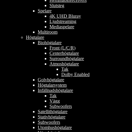
Hemmabioreceivers
Slutsteg
Spelare
4K UHD Bluray
Ljudstreaming
Mediaspelare
Multiroom
Högtalare
Biohögtalare
Front (L/C/R)
Centerhögtalare
Surroundhögtalare
Atmoshögtalare
Tak
Dolby Enabled
Golvhögtalare
Högtalarsystem
Infällnadshögtalare
Tak
Vägg
Subwoofers
Satellithögtalare
Stativhögtalare
Subwoofers
Utomhushögtalare