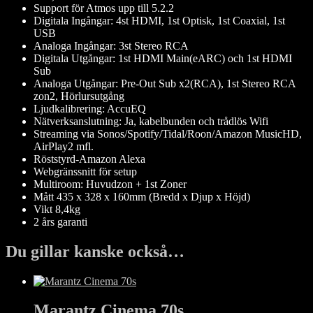
Support för Atmos upp till 5.2.2
Digitala Ingångar: 4st HDMI, 1st Optisk, 1st Coaxial, 1st
USB
Analoga Ingångar: 3st Stereo RCA
Digitala Utgångar: 1st HDMI Main(eARC) och 1st HDMI
Sub
Analoga Utgångar: Pre-Out Sub x2(RCA), 1st Stereo RCA
zon2, Hörlursutgång
Ljudkalibrering: AccuEQ
Nätverksanslutning: Ja, kabelbunden och trådlös Wifi
Streaming via Sonos/Spotify/Tidal/Roon/Amazon MusicHD,
AirPlay2 mfl.
Röststyrd-Amazon Alexa
Webgränssnitt för setup
Multiroom: Huvudzon + 1st Zoner
Mått 435 x 328 x 160mm (Bredd x Djup x Höjd)
Vikt 8,4kg
2 års garanti
Du gillar kanske också…
Marantz Cinema 70s