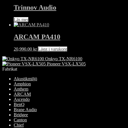
Trinnov Audio
Läs mer
ARCAM PA410
20,990.00
kr
Lägg i varukorg
Onkyo TX-NR6100
Pioneer VSX-LX505
Fabrikat
Akustikmiljö
Amphion
Anthem
ARCAM
Ascendo
BenQ
Brane Audio
Bridgee
Canton
Chief