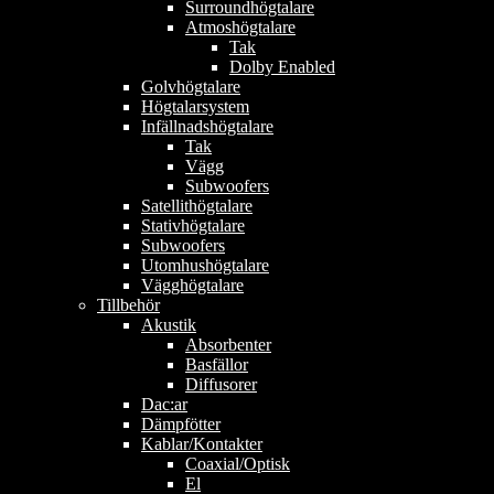
Surroundhögtalare
Atmoshögtalare
Tak
Dolby Enabled
Golvhögtalare
Högtalarsystem
Infällnadshögtalare
Tak
Vägg
Subwoofers
Satellithögtalare
Stativhögtalare
Subwoofers
Utomhushögtalare
Vägghögtalare
Tillbehör
Akustik
Absorbenter
Basfällor
Diffusorer
Dac:ar
Dämpfötter
Kablar/Kontakter
Coaxial/Optisk
El