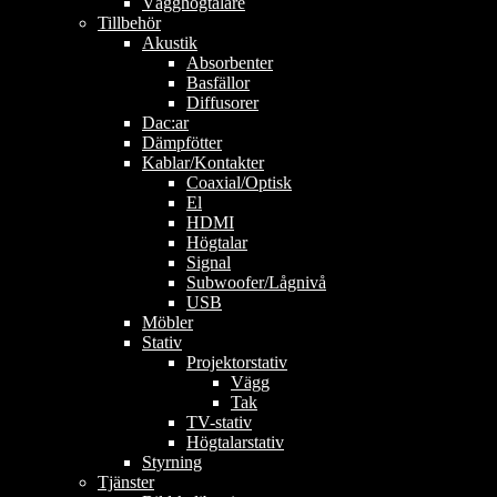
Vägghögtalare
Tillbehör
Akustik
Absorbenter
Basfällor
Diffusorer
Dac:ar
Dämpfötter
Kablar/Kontakter
Coaxial/Optisk
El
HDMI
Högtalar
Signal
Subwoofer/Lågnivå
USB
Möbler
Stativ
Projektorstativ
Vägg
Tak
TV-stativ
Högtalarstativ
Styrning
Tjänster