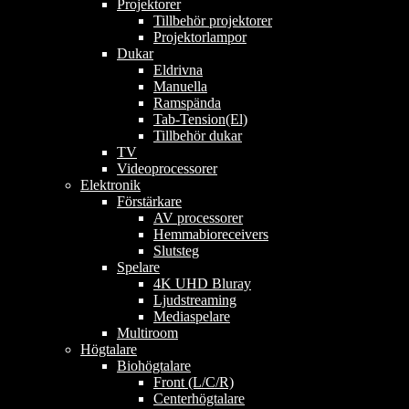
Projektorer
Tillbehör projektorer
Projektorlampor
Dukar
Eldrivna
Manuella
Ramspända
Tab-Tension(El)
Tillbehör dukar
TV
Videoprocessorer
Elektronik
Förstärkare
AV processorer
Hemmabioreceivers
Slutsteg
Spelare
4K UHD Bluray
Ljudstreaming
Mediaspelare
Multiroom
Högtalare
Biohögtalare
Front (L/C/R)
Centerhögtalare