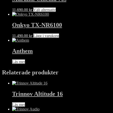
Den
11,690.00
kr
Välj alternativ
här
produkten
har
Onkyo TX-NR6100
flera
varianter.
11,490.00
kr
Lägg i varukorg
De
olika
alternativen
Anthem
kan
väljas
på
Läs mer
produktsidan
Relaterade produkter
Trinnov Altitude 16
Läs mer