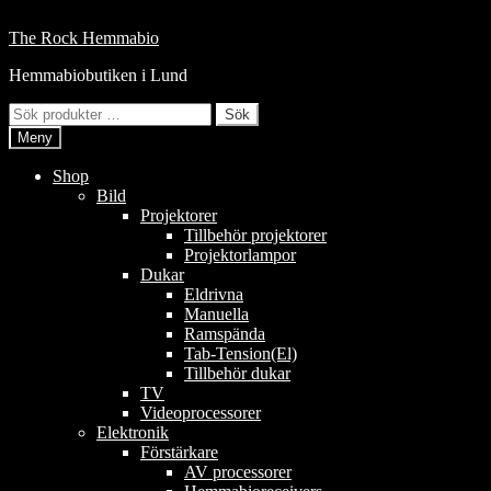
Hoppa
till
Hoppa
Hoppa
The Rock Hemmabio
innehåll
till
till
Hemmabiobutiken i Lund
navigering
innehåll
Sök
Sök
efter:
Meny
Shop
Bild
Projektorer
Tillbehör projektorer
Projektorlampor
Dukar
Eldrivna
Manuella
Ramspända
Tab-Tension(El)
Tillbehör dukar
TV
Videoprocessorer
Elektronik
Förstärkare
AV processorer