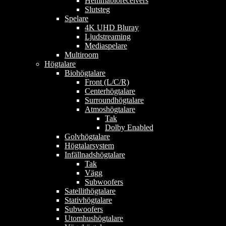
Hemmabioreceivers
Slutsteg
Spelare
4K UHD Bluray
Ljudstreaming
Mediaspelare
Multiroom
Högtalare
Biohögtalare
Front (L/C/R)
Centerhögtalare
Surroundhögtalare
Atmoshögtalare
Tak
Dolby Enabled
Golvhögtalare
Högtalarsystem
Infällnadshögtalare
Tak
Vägg
Subwoofers
Satellithögtalare
Stativhögtalare
Subwoofers
Utomhushögtalare