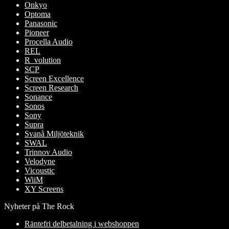
Onkyo
Optoma
Panasonic
Pioneer
Procella Audio
REL
R_volution
SCP
Screen Excellence
Screen Research
Sonance
Sonos
Sony
Supra
Svanå Miljöteknik
SWAL
Trinnov Audio
Velodyne
Vicoustic
WiiM
XY Screens
Nyheter på The Rock
Räntefri delbetalning i webshoppen