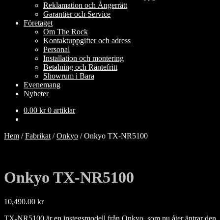
Reklamation och Ångerrätt
Garantier och Service
Företaget
Om The Rock
Kontaktuppgifter och adress
Personal
Installation och montering
Betalning och Räntefritt
Showrum i Bara
Evenemang
Nyheter
0.00
kr
0 artiklar
Hem
/
Fabrikat
/
Onkyo
/
Onkyo TX-NR5100
Onkyo TX-NR5100
10,490.00
kr
TX-NR5100 är en instegsmodell från Onkyo, som nu åter äntrar den