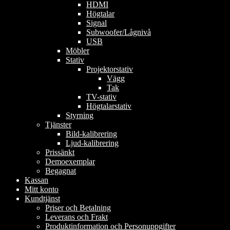
HDMI
Högtalar
Signal
Subwoofer/Lågnivå
USB
Möbler
Stativ
Projektorstativ
Vägg
Tak
TV-stativ
Högtalarstativ
Styrning
Tjänster
Bild-kalibrering
Ljud-kalibrering
Prissänkt
Demoexemplar
Begagnat
Kassan
Mitt konto
Kundtjänst
Priser och Betalning
Leverans och Frakt
Produktinformation och Personuppgifter