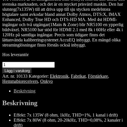
svenska marknaden, och det är en mycket prisvärd maskin. Den har
slutsteg(7x135W) till att driva upp till sju stycken medelstora
högtalare samt avkodar bland annat Dolby Atmos, DTS:X, IMAX
Enhanced, Dolby True HD och DTS-HD MA. Med 4st HDMI-
ingångar och två utgångar(1Main & Zone) blir NR5100 en ypperlig
bildväxel. NR5100 har stöd för HDMI 2.1 med 8k i 60Hz eller 4k i
120Hz på samtliga ingångar. Precis som tidigare finns det
lättanvända kalibreringsystemet AccuEQ inbyggt. En mängd olika
streaminglösningar finns förstås också inbyggt.
Hos leverantör
Onkyo
TX-
Lägg i varukorg
NR5100
Art. nr.
10133
Kategorier:
Elektronik
,
Fabrikat
,
Förstärkare
,
mängd
Hemmabioreceivers
,
Onkyo
Beskrivning
Beskrivning
Effekt: 7x 135W (8 ohm, 1kHz, THD=1%, 1 kanal i drift)
Effekt: 7x 80W (8 ohm, 20-20kHz, THD=0,08%, 2 kanaler i
drift)