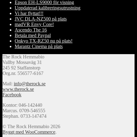
Epson EH-LS9000 för visning
Uppdaterad kalibreringsutrustning
Vi har flyttat!!!
JVC DLA-NZ500 på plats
madVR Envy Core!
Ascendo The 16
Betala med Paypal
Onkyo TX-RZ50 nu på plats!
Marantz Cinema på plats
The Rock Hemmabio
Vallby Mossaväg 31
245 92 Staffanstorp
Org.nr. 556577-6167
Mail:
info@therock.se
www.therock.se
Facebook
Kontor: 046-142440
Marcus. 0709-546555
Stephan. 0733-147474
© The Rock Hemmabio 2026
Byggt med WooCommerce
.