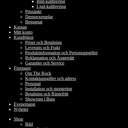
Bild-kalibrering
Ljud-kalibrering
Prissänkt
Demoexemplar
Begagnat
Kassan
Mitt konto
Kundtjänst
Priser och Betalning
Leverans och Frakt
Produktinformation och Personuppgifter
Reklamation och Ångerrätt
Garantier och Service
Företaget
Om The Rock
Kontaktuppgifter och adress
Personal
Installation och montering
Betalning och Räntefritt
Showrum i Bara
Evenemang
Nyheter
Shop
Bild