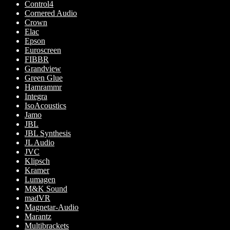
Control4
Cornered Audio
Crown
Elac
Epson
Euroscreen
FIBBR
Grandview
Green Glue
Hamrammr
Integra
IsoAcoustics
Jamo
JBL
JBL Synthesis
JL Audio
JVC
Klipsch
Kramer
Lumagen
M&K Sound
madVR
Magnetar-Audio
Marantz
Multibrackets