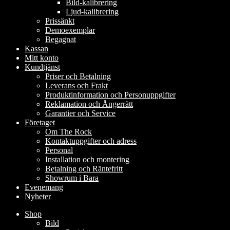
Bild-kalibrering
Ljud-kalibrering
Prissänkt
Demoexemplar
Begagnat
Kassan
Mitt konto
Kundtjänst
Priser och Betalning
Leverans och Frakt
Produktinformation och Personuppgifter
Reklamation och Ångerrätt
Garantier och Service
Företaget
Om The Rock
Kontaktuppgifter och adress
Personal
Installation och montering
Betalning och Räntefritt
Showrum i Bara
Evenemang
Nyheter
Shop
Bild