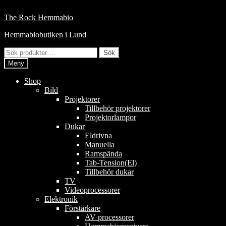
Hoppa
till
Hoppa
Hoppa
The Rock Hemmabio
innehåll
till
till
Hemmabiobutiken i Lund
navigering
innehåll
Sök
Sök
efter:
Meny
Shop
Bild
Projektorer
Tillbehör projektorer
Projektorlampor
Dukar
Eldrivna
Manuella
Ramspända
Tab-Tension(El)
Tillbehör dukar
TV
Videoprocessorer
Elektronik
Förstärkare
AV processorer