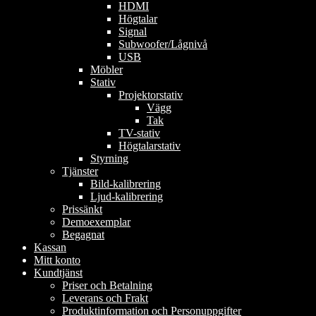
HDMI
Högtalar
Signal
Subwoofer/Lågnivå
USB
Möbler
Stativ
Projektorstativ
Vägg
Tak
TV-stativ
Högtalarstativ
Styrning
Tjänster
Bild-kalibrering
Ljud-kalibrering
Prissänkt
Demoexemplar
Begagnat
Kassan
Mitt konto
Kundtjänst
Priser och Betalning
Leverans och Frakt
Produktinformation och Personuppgifter