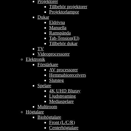
Projektorer
Tillbehör projektorer
Projektorlampor
Dukar
Eldrivna
Manuella
Ramspända
Tab-Tension(El)
Tillbehör dukar
TV
Videoprocessorer
Elektronik
Förstärkare
AV processorer
Hemmabioreceivers
Slutsteg
Spelare
4K UHD Bluray
Ljudstreaming
Mediaspelare
Multiroom
Högtalare
Biohögtalare
Front (L/C/R)
Centerhögtalare