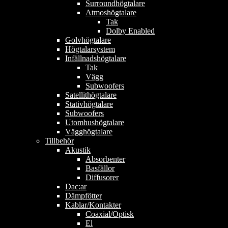
Surroundhögtalare
Atmoshögtalare
Tak
Dolby Enabled
Golvhögtalare
Högtalarsystem
Infällnadshögtalare
Tak
Vägg
Subwoofers
Satellithögtalare
Stativhögtalare
Subwoofers
Utomhushögtalare
Vägghögtalare
Tillbehör
Akustik
Absorbenter
Basfällor
Diffusorer
Dac:ar
Dämpfötter
Kablar/Kontakter
Coaxial/Optisk
El