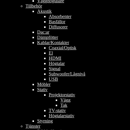
Vägghögtalare
Tillbehör
Akustik
Absorbenter
Basfällor
Diffusorer
Dac:ar
Dämpfötter
Kablar/Kontakter
Coaxial/Optisk
El
HDMI
Högtalar
Signal
Subwoofer/Lågnivå
USB
Möbler
Stativ
Projektorstativ
Vägg
Tak
TV-stativ
Högtalarstativ
Styrning
Tjänster