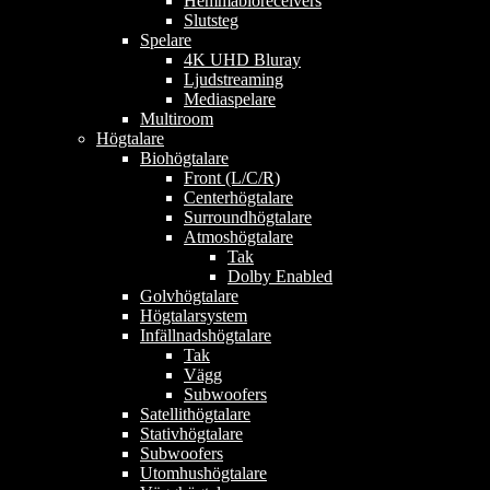
Hemmabioreceivers
Slutsteg
Spelare
4K UHD Bluray
Ljudstreaming
Mediaspelare
Multiroom
Högtalare
Biohögtalare
Front (L/C/R)
Centerhögtalare
Surroundhögtalare
Atmoshögtalare
Tak
Dolby Enabled
Golvhögtalare
Högtalarsystem
Infällnadshögtalare
Tak
Vägg
Subwoofers
Satellithögtalare
Stativhögtalare
Subwoofers
Utomhushögtalare