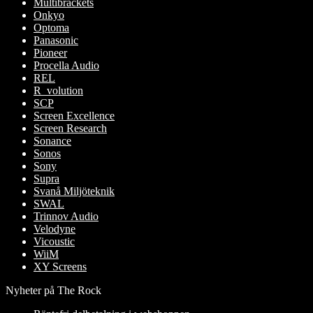
Multibrackets
Onkyo
Optoma
Panasonic
Pioneer
Procella Audio
REL
R_volution
SCP
Screen Excellence
Screen Research
Sonance
Sonos
Sony
Supra
Svanå Miljöteknik
SWAL
Trinnov Audio
Velodyne
Vicoustic
WiiM
XY Screens
Nyheter på The Rock