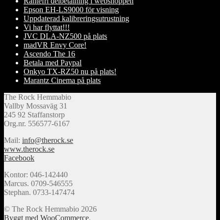
Räntefri delbetalning i webshoppen
Epson EH-LS9000 för visning
Uppdaterad kalibreringsutrustning
Vi har flyttat!!!
JVC DLA-NZ500 på plats
madVR Envy Core!
Ascendo The 16
Betala med Paypal
Onkyo TX-RZ50 nu på plats!
Marantz Cinema på plats
The Rock Hemmabio
Vallby Mossaväg 31
245 92 Staffanstorp
Org.nr. 556577-6167
Mail:
info@therock.se
www.therock.se
Facebook
Kontor: 046-142440
Marcus. 0709-546555
Stephan. 0733-147474
© The Rock Hemmabio 2026
Byggt med WooCommerce
.