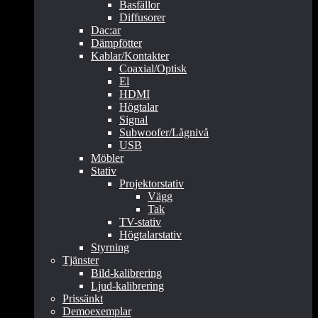
Basfällor
Diffusorer
Dac:ar
Dämpfötter
Kablar/Kontakter
Coaxial/Optisk
El
HDMI
Högtalar
Signal
Subwoofer/Lågnivå
USB
Möbler
Stativ
Projektorstativ
Vägg
Tak
TV-stativ
Högtalarstativ
Styrning
Tjänster
Bild-kalibrering
Ljud-kalibrering
Prissänkt
Demoexemplar