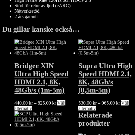
High Frame Rate 120Hz och HDCP 2.3
Stöd för retur av ljud (eARC)
Nätverksstöd
2 års garanti
Du gillar kanske också…
Bridgee XIN
Supra Ultra High
Ultra High Speed
Speed HDMI 2.1,
HDMI 2.1, 8K,
8K, 48Gb/s
48Gb/s (1m-5m)
(0,5m-5m)
Prisintervall:
Prisinter
440.00
kr
–
825.00
kr
Välj
530.00
kr
–
965.00
kr
Välj
Den
440.00 kr
Den
530.00 
alternativ
alternativ
här
till
här
till
Relaterade
produkten
825.00 kr
produkten
965.00 
produkter
har
har
flera
flera