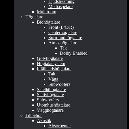
Ljudstreaming
Mediaspelare
Multiroom
Högtalare
Biohögtalare
Front (L/C/R)
Centerhögtalare
Surroundhögtalare
Atmoshögtalare
Tak
Dolby Enabled
Golvhögtalare
Högtalarsystem
Infällnadshögtalare
Tak
Vägg
Subwoofers
Satellithögtalare
Stativhögtalare
Subwoofers
Utomhushögtalare
Vägghögtalare
Tillbehör
Akustik
Absorbenter