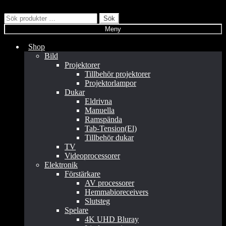
Hoppa
till
Hoppa
Hoppa
Sök
Sök
innehåll
till
till
efter:
Meny
navigering
innehåll
Shop
Bild
Projektorer
Tillbehör projektorer
Projektorlampor
Dukar
Eldrivna
Manuella
Ramspända
Tab-Tension(El)
Tillbehör dukar
TV
Videoprocessorer
Elektronik
Förstärkare
AV processorer
Hemmabioreceivers
Slutsteg
Spelare
4K UHD Bluray