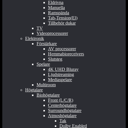
Eldrivna
Manuella
Ramspända
Tab-Tension(El)
Tillbehör dukar
TV
Videoprocessorer
Elektronik
Förstärkare
AV processorer
Hemmabioreceivers
Slutsteg
Spelare
4K UHD Bluray
Ljudstreaming
Mediaspelare
Multiroom
Högtalare
Biohögtalare
Front (L/C/R)
Centerhögtalare
Surroundhögtalare
Atmoshögtalare
Tak
Dolby Enabled