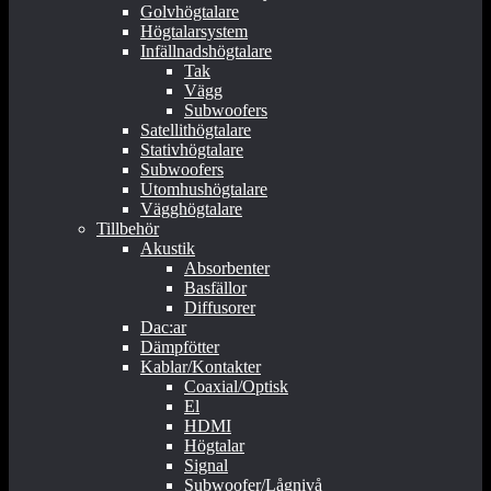
Golvhögtalare
Högtalarsystem
Infällnadshögtalare
Tak
Vägg
Subwoofers
Satellithögtalare
Stativhögtalare
Subwoofers
Utomhushögtalare
Vägghögtalare
Tillbehör
Akustik
Absorbenter
Basfällor
Diffusorer
Dac:ar
Dämpfötter
Kablar/Kontakter
Coaxial/Optisk
El
HDMI
Högtalar
Signal
Subwoofer/Lågnivå