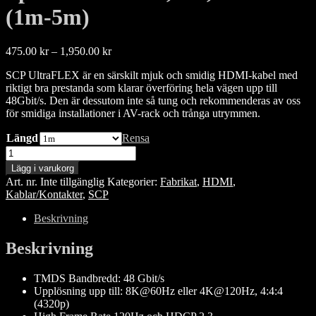
(1m-5m)
Prisintervall:
475.00
kr
–
1,950.00
kr
475.00 kr
SCP UltraFLEX är en särskilt mjuk och smidig HDMI-kabel med
till
riktigt bra prestanda som klarar överföring hela vägen upp till
1,950.00 kr
48Gbit/s. Den är dessutom inte så tung och rekommenderas av oss
för smidiga installationer i AV-rack och trånga utrymmen.
Längd
Rensa
SCP
UltraFLEX
Lägg i varukorg
Ultra
Art. nr.
Inte tillgänglig
Kategorier:
Fabrikat
,
HDMI
,
High
Kablar/Kontakter
,
SCP
Speed
HDMI
Beskrivning
2.1,
8K,
Beskrivning
48Gb/s
(1m-
TMDS Bandbredd: 48 Gbit/s
5m)
Upplösning upp till: 8K@60Hz eller 4K@120Hz, 4:4:4
mängd
(4320p)