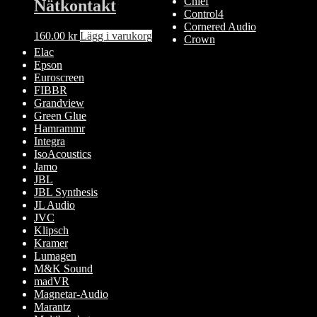
Chief
Nätkontakt
Control4
Cornered Audio
160.00
kr
Lägg i varukorg
Crown
Elac
Epson
Euroscreen
FIBBR
Grandview
Green Glue
Hamrammr
Integra
IsoAcoustics
Jamo
JBL
JBL Synthesis
JL Audio
JVC
Klipsch
Kramer
Lumagen
M&K Sound
madVR
Magnetar-Audio
Marantz