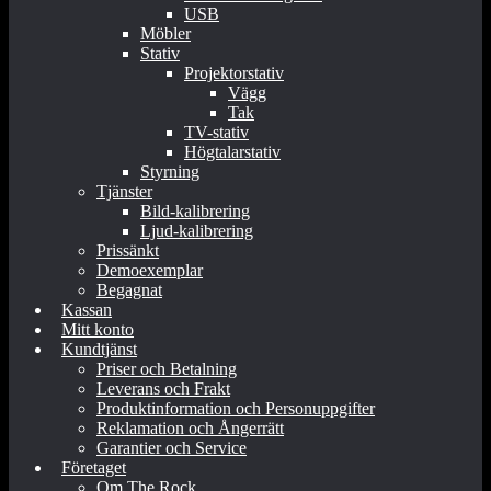
USB
Möbler
Stativ
Projektorstativ
Vägg
Tak
TV-stativ
Högtalarstativ
Styrning
Tjänster
Bild-kalibrering
Ljud-kalibrering
Prissänkt
Demoexemplar
Begagnat
Kassan
Mitt konto
Kundtjänst
Priser och Betalning
Leverans och Frakt
Produktinformation och Personuppgifter
Reklamation och Ångerrätt
Garantier och Service
Företaget
Om The Rock