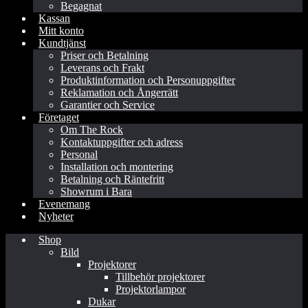
Begagnat
Kassan
Mitt konto
Kundtjänst
Priser och Betalning
Leverans och Frakt
Produktinformation och Personuppgifter
Reklamation och Ångerrätt
Garantier och Service
Företaget
Om The Rock
Kontaktuppgifter och adress
Personal
Installation och montering
Betalning och Räntefritt
Showrum i Bara
Evenemang
Nyheter
Shop
Bild
Projektorer
Tillbehör projektorer
Projektorlampor
Dukar