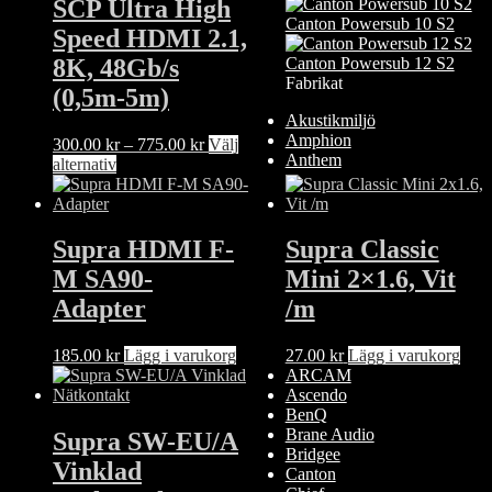
varianter.
varianter.
SCP Ultra High
De
De
Canton Powersub 10 S2
Speed HDMI 2.1,
olika
olika
alternativen
alternativen
8K, 48Gb/s
Canton Powersub 12 S2
kan
kan
Fabrikat
(0,5m-5m)
väljas
väljas
på
på
Akustikmiljö
produktsidan
produktsidan
Amphion
Prisintervall:
300.00
kr
–
775.00
kr
Välj
Anthem
Den
300.00 kr
alternativ
här
till
produkten
775.00 kr
har
flera
Supra HDMI F-
Supra Classic
varianter.
M SA90-
Mini 2×1.6, Vit
De
olika
Adapter
/m
alternativen
kan
185.00
kr
Lägg i varukorg
27.00
kr
Lägg i varukorg
väljas
ARCAM
på
Ascendo
produktsidan
BenQ
Brane Audio
Supra SW-EU/A
Bridgee
Vinklad
Canton