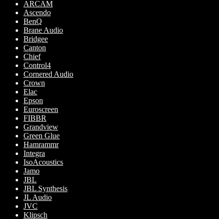
ARCAM
kan
Ascendo
väljas
BenQ
på
Brane Audio
produktsidan
Bridgee
Canton
Chief
Control4
Cornered Audio
Crown
Elac
Epson
Euroscreen
FIBBR
Grandview
Green Glue
Hamrammr
Integra
IsoAcoustics
Jamo
JBL
JBL Synthesis
JL Audio
JVC
Klipsch