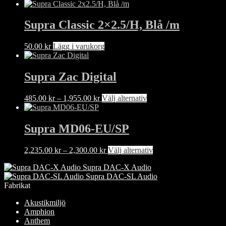
Supra Classic 2×2.5/H, Blå /m
50.00
kr
Lägg i varukorg
Supra Zac Digital
Prisintervall:
Den
485.00
kr
–
1,955.00
kr
Välj alternativ
485.00 kr
här
till
produkten
1,955.00 kr
har
Supra MD06-EU/SP
flera
varianter.
Prisintervall:
Den
2,235.00
kr
–
2,300.00
kr
Välj alternativ
De
2,235.00 kr
här
olika
Supra DAC-X Audio
till
produkten
alternativen
Supra DAC-SL Audio
2,300.00 kr
har
kan
Fabrikat
flera
väljas
varianter.
på
Akustikmiljö
De
produktsidan
Amphion
olika
Anthem
alternativen