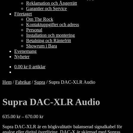
Reklamation och Ångerrätt
Garantier och Service
Företaget
Om The Rock
Kontaktuppgifter och adress
Personal
Installation och montering
Betalning och Räntefritt
Showrum i Bara
Evenemang
Nyheter
0.00
kr
0 artiklar
Hem
/
Fabrikat
/
Supra
/
Supra DAC-XLR Audio
Supra DAC-XLR Audio
Prisintervall:
635.00
kr
–
670.00
kr
635.00 kr
Supra DAC-XLR är en högkvalitativ balanserad signalkabel för
till
analog eller digital överföring. DAC-X är skärmad med Supras
670.00 kr