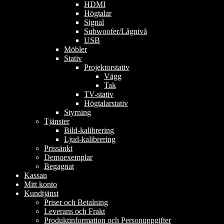
HDMI
Högtalar
Signal
Subwoofer/Lågnivå
USB
Möbler
Stativ
Projektorstativ
Vägg
Tak
TV-stativ
Högtalarstativ
Styrning
Tjänster
Bild-kalibrering
Ljud-kalibrering
Prissänkt
Demoexemplar
Begagnat
Kassan
Mitt konto
Kundtjänst
Priser och Betalning
Leverans och Frakt
Produktinformation och Personuppgifter