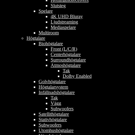
Hemmabioreceivers
Slutsteg
Spelare
4K UHD Bluray
Ljudstreaming
Mediaspelare
Multiroom
Högtalare
Biohögtalare
Front (L/C/R)
Centerhögtalare
Surroundhögtalare
Atmoshögtalare
Tak
Dolby Enabled
Golvhögtalare
Högtalarsystem
Infällnadshögtalare
Tak
Vägg
Subwoofers
Satellithögtalare
Stativhögtalare
Subwoofers
Utomhushögtalare