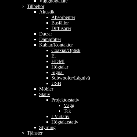
Vägghögtalare
Tillbehör
Akustik
Absorbenter
Basfällor
Diffusorer
Dac:ar
Dämpfötter
Kablar/Kontakter
Coaxial/Optisk
El
HDMI
Högtalar
Signal
Subwoofer/Lågnivå
USB
Möbler
Stativ
Projektorstativ
Vägg
Tak
TV-stativ
Högtalarstativ
Styrning
Tjänster