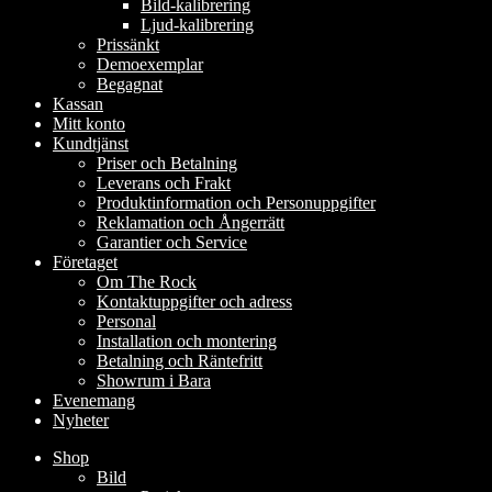
Bild-kalibrering
Ljud-kalibrering
Prissänkt
Demoexemplar
Begagnat
Kassan
Mitt konto
Kundtjänst
Priser och Betalning
Leverans och Frakt
Produktinformation och Personuppgifter
Reklamation och Ångerrätt
Garantier och Service
Företaget
Om The Rock
Kontaktuppgifter och adress
Personal
Installation och montering
Betalning och Räntefritt
Showrum i Bara
Evenemang
Nyheter
Shop
Bild