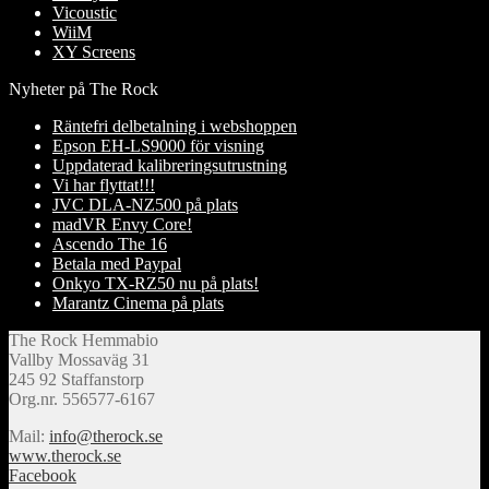
Vicoustic
WiiM
XY Screens
Nyheter på The Rock
Räntefri delbetalning i webshoppen
Epson EH-LS9000 för visning
Uppdaterad kalibreringsutrustning
Vi har flyttat!!!
JVC DLA-NZ500 på plats
madVR Envy Core!
Ascendo The 16
Betala med Paypal
Onkyo TX-RZ50 nu på plats!
Marantz Cinema på plats
The Rock Hemmabio
Vallby Mossaväg 31
245 92 Staffanstorp
Org.nr. 556577-6167
Mail:
info@therock.se
www.therock.se
Facebook