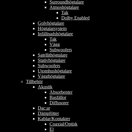
Surroundhögtalare
Atmoshögtalare
Tak
Dolby Enabled
Golvhögtalare
Högtalarsystem
Infällnadshögtalare
Tak
Vägg
Subwoofers
Satellithögtalare
Stativhögtalare
Subwoofers
Utomhushögtalare
Vägghögtalare
Tillbehör
Akustik
Absorbenter
Basfällor
Diffusorer
Dac:ar
Dämpfötter
Kablar/Kontakter
Coaxial/Optisk
El