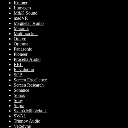
Kramer
Lumagen
M&K Sound
madVR
Magnetar-Audio
Marantz
Multibrackets
Onkyo
Optoma
Panasonic
Pioneer
Procella Audio
REL
R_volution
SCP
Screen Excellence
Screen Research
Sonance
Sonos
Sony
Supra
Svanå Miljöteknik
SWAL
Trinnov Audio
Velodyne