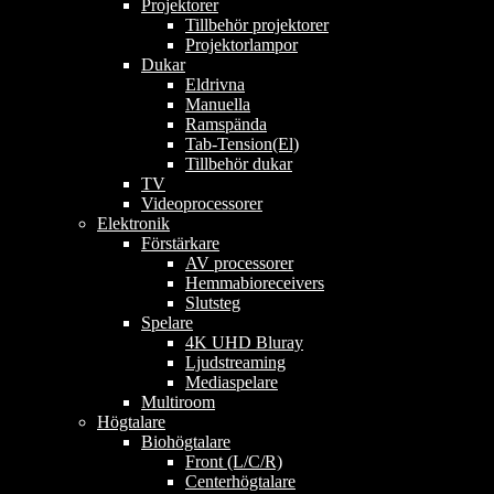
Projektorer
Tillbehör projektorer
Projektorlampor
Dukar
Eldrivna
Manuella
Ramspända
Tab-Tension(El)
Tillbehör dukar
TV
Videoprocessorer
Elektronik
Förstärkare
AV processorer
Hemmabioreceivers
Slutsteg
Spelare
4K UHD Bluray
Ljudstreaming
Mediaspelare
Multiroom
Högtalare
Biohögtalare
Front (L/C/R)
Centerhögtalare