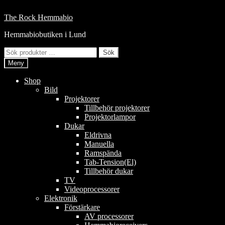
Hoppa
till
Hoppa
Hoppa
The Rock Hemmabio
innehåll
till
till
Hemmabiobutiken i Lund
navigering
innehåll
Sök
Sök
efter:
Meny
Shop
Bild
Projektorer
Tillbehör projektorer
Projektorlampor
Dukar
Eldrivna
Manuella
Ramspända
Tab-Tension(El)
Tillbehör dukar
TV
Videoprocessorer
Elektronik
Förstärkare
AV processorer