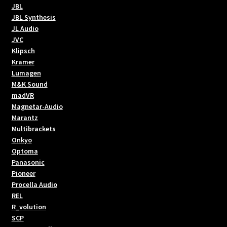
JBL
JBL Synthesis
JL Audio
JVC
Klipsch
Kramer
Lumagen
M&K Sound
madVR
Magnetar-Audio
Marantz
Multibrackets
Onkyo
Optoma
Panasonic
Pioneer
Procella Audio
REL
R_volution
SCP