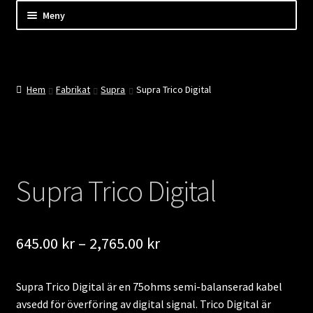
Hoppa
Hoppa
Hoppa
Meny
till
till
till
innehåll
navigering
innehåll
Shop
Kassan
Hem
Fabrikat
Supra
Supra Trico Digital
Mitt konto
Kundtjänst
Supra Trico Digital
Företaget
Evenemang
Prisintervall:
645.00
kr
–
2,765.00
kr
645.00 kr
Nyheter
Supra Trico Digital är en 75ohms semi-balanserad kabel
till
avsedd för överföring av digital signal. Trico Digital är