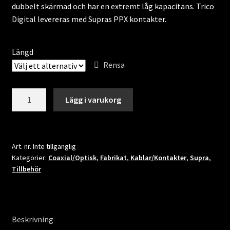
2,765.00 kr
dubbelt skärmad och har en extremt låg kapacitans. Trico
Digital levereras med Supras PPX kontakter.
Längd
Rensa
Supra
Lägg i varukorg
Trico
Digital
mängd
Art. nr.
Inte tillgänglig
Kategorier:
Coaxial/Optisk
,
Fabrikat
,
Kablar/Kontakter
,
Supra
,
Tillbehör
Beskrivning