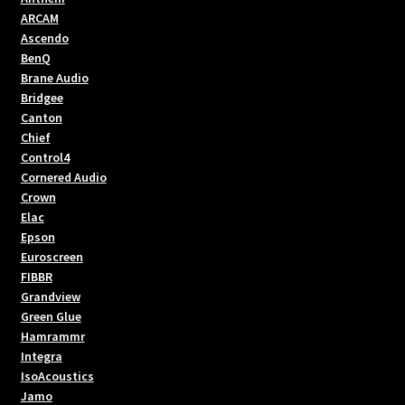
ARCAM
produktsidan
Ascendo
BenQ
Brane Audio
Bridgee
Canton
Chief
Control4
Cornered Audio
Crown
Elac
Epson
Euroscreen
FIBBR
Grandview
Green Glue
Hamrammr
Integra
IsoAcoustics
Jamo