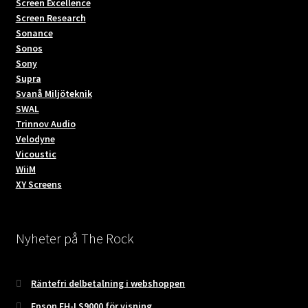
Screen Excellence
Screen Research
Sonance
Sonos
Sony
Supra
Svanå Miljöteknik
SWAL
Trinnov Audio
Velodyne
Vicoustic
WiiM
XY Screens
Nyheter på The Rock
Räntefri delbetalning i webshoppen
Epson EH-LS9000 för visning