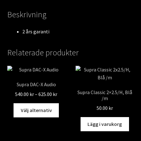
Beskrivning
2 års garanti
Relaterade produkter
Supra DAC-X Audio
Supra Classic 2×2.5/H, Blå
Prisintervall:
540.00
kr
–
625.00
kr
/m
540.00 kr
Den
50.00
kr
till
Välj alternativ
här
625.00 kr
produkten
Lägg i varukorg
har
flera