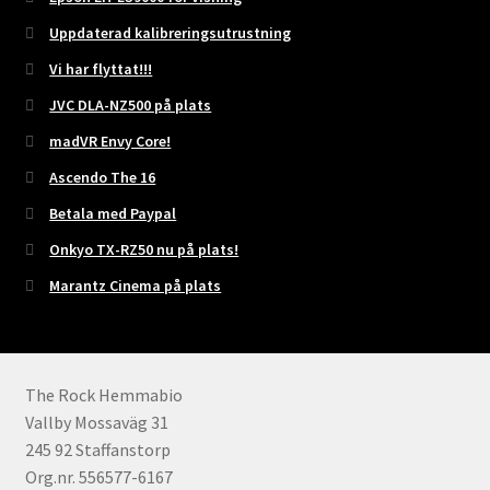
Uppdaterad kalibreringsutrustning
Vi har flyttat!!!
JVC DLA-NZ500 på plats
madVR Envy Core!
Ascendo The 16
Betala med Paypal
Onkyo TX-RZ50 nu på plats!
Marantz Cinema på plats
The Rock Hemmabio
Vallby Mossaväg 31
245 92 Staffanstorp
Org.nr. 556577-6167