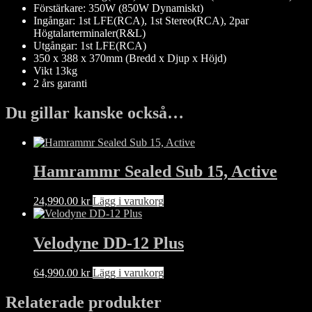
Förstärkare: 350W (850W Dynamiskt)
Ingångar: 1st LFE(RCA), 1st Stereo(RCA), 2par
Högtalarterminaler(R&L)
Utgångar: 1st LFE(RCA)
350 x 388 x 370mm (Bredd x Djup x Höjd)
Vikt 13kg
2 års garanti
Du gillar kanske också…
Hamrammr Sealed Sub 15, Active
24,990.00
kr
Lägg i varukorg
Velodyne DD-12 Plus
64,990.00
kr
Lägg i varukorg
Relaterade produkter