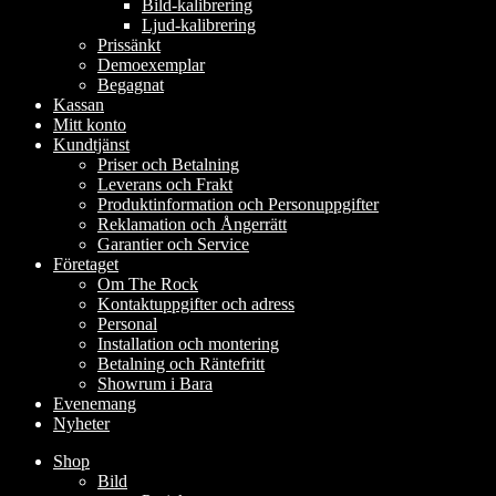
Bild-kalibrering
Ljud-kalibrering
Prissänkt
Demoexemplar
Begagnat
Kassan
Mitt konto
Kundtjänst
Priser och Betalning
Leverans och Frakt
Produktinformation och Personuppgifter
Reklamation och Ångerrätt
Garantier och Service
Företaget
Om The Rock
Kontaktuppgifter och adress
Personal
Installation och montering
Betalning och Räntefritt
Showrum i Bara
Evenemang
Nyheter
Shop
Bild