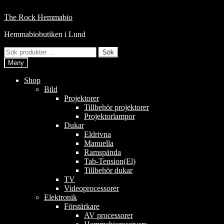
Hoppa
till
Hoppa
Hoppa
The Rock Hemmabio
innehåll
till
till
Hemmabiobutiken i Lund
navigering
innehåll
Sök
Sök
efter:
Meny
Shop
Bild
Projektorer
Tillbehör projektorer
Projektorlampor
Dukar
Eldrivna
Manuella
Ramspända
Tab-Tension(El)
Tillbehör dukar
TV
Videoprocessorer
Elektronik
Förstärkare
AV processorer