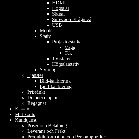
HDMI
Högtalar
Signal
Subwoofer/Lågnivå
USB
Möbler
Stativ
Projektorstativ
Vägg
Tak
TV-stativ
Högtalarstativ
Styrning
Tjänster
Bild-kalibrering
Ljud-kalibrering
Prissänkt
Demoexemplar
Begagnat
Kassan
Mitt konto
Kundtjänst
Priser och Betalning
Leverans och Frakt
Produktinformation och Personuppgifter