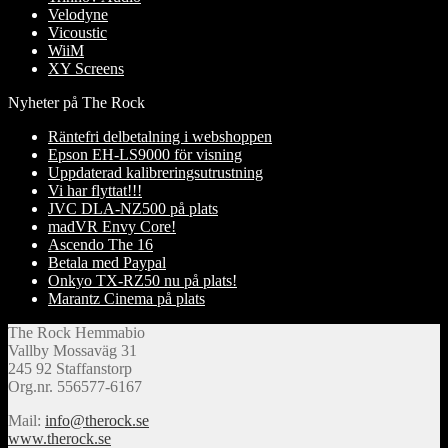
Velodyne
Vicoustic
WiiM
XY Screens
Nyheter på The Rock
Räntefri delbetalning i webshoppen
Epson EH-LS9000 för visning
Uppdaterad kalibreringsutrustning
Vi har flyttat!!!
JVC DLA-NZ500 på plats
madVR Envy Core!
Ascendo The 16
Betala med Paypal
Onkyo TX-RZ50 nu på plats!
Marantz Cinema på plats
The Rock Hemmabio
Vallby Mossaväg 31
245 92 Staffanstorp
Org.nr. 556577-6167
Mail:
info@therock.se
www.therock.se