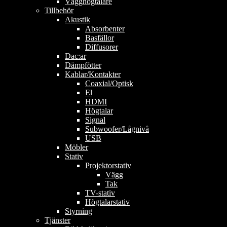
Vägghögtalare
Tillbehör
Akustik
Absorbenter
Basfällor
Diffusorer
Dac:ar
Dämpfötter
Kablar/Kontakter
Coaxial/Optisk
El
HDMI
Högtalar
Signal
Subwoofer/Lågnivå
USB
Möbler
Stativ
Projektorstativ
Vägg
Tak
TV-stativ
Högtalarstativ
Styrning
Tjänster