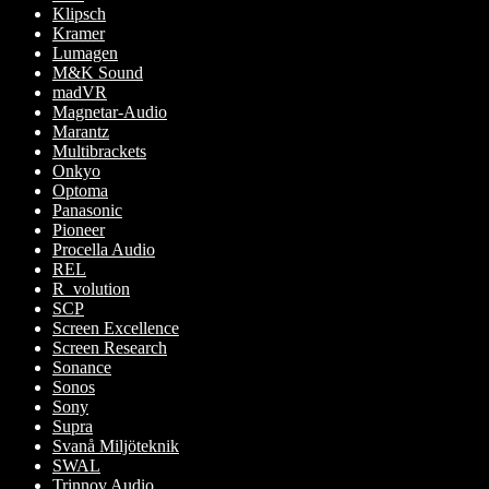
Klipsch
Kramer
Lumagen
M&K Sound
madVR
Magnetar-Audio
Marantz
Multibrackets
Onkyo
Optoma
Panasonic
Pioneer
Procella Audio
REL
R_volution
SCP
Screen Excellence
Screen Research
Sonance
Sonos
Sony
Supra
Svanå Miljöteknik
SWAL
Trinnov Audio