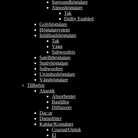
Surroundhögtalare
Atmoshögtalare
Tak
Dolby Enabled
Golvhögtalare
Högtalarsystem
Infällnadshögtalare
Tak
Vägg
Subwoofers
Satellithögtalare
Stativhögtalare
Subwoofers
Utomhushögtalare
Vägghögtalare
Tillbehör
Akustik
Absorbenter
Basfällor
Diffusorer
Dac:ar
Dämpfötter
Kablar/Kontakter
Coaxial/Optisk
El