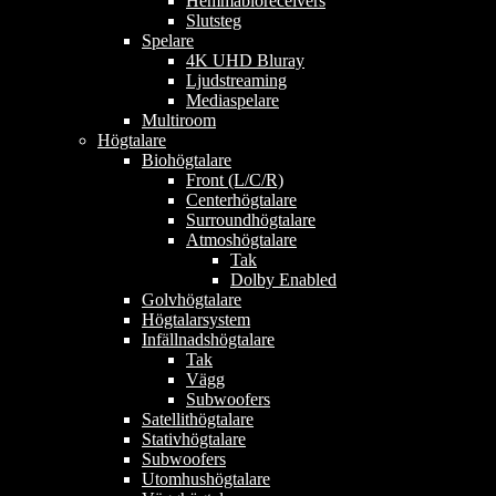
Hemmabioreceivers
Slutsteg
Spelare
4K UHD Bluray
Ljudstreaming
Mediaspelare
Multiroom
Högtalare
Biohögtalare
Front (L/C/R)
Centerhögtalare
Surroundhögtalare
Atmoshögtalare
Tak
Dolby Enabled
Golvhögtalare
Högtalarsystem
Infällnadshögtalare
Tak
Vägg
Subwoofers
Satellithögtalare
Stativhögtalare
Subwoofers
Utomhushögtalare