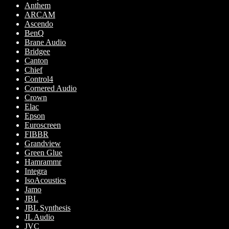
Anthem
alternativen
ARCAM
kan
Ascendo
väljas
BenQ
på
Brane Audio
produktsidan
Bridgee
Canton
Chief
Control4
Cornered Audio
Crown
Elac
Epson
Euroscreen
FIBBR
Grandview
Green Glue
Hamrammr
Integra
IsoAcoustics
Jamo
JBL
JBL Synthesis
JL Audio
JVC