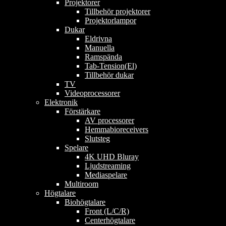
Projektorer
Tillbehör projektorer
Projektorlampor
Dukar
Eldrivna
Manuella
Ramspända
Tab-Tension(El)
Tillbehör dukar
TV
Videoprocessorer
Elektronik
Förstärkare
AV processorer
Hemmabioreceivers
Slutsteg
Spelare
4K UHD Bluray
Ljudstreaming
Mediaspelare
Multiroom
Högtalare
Biohögtalare
Front (L/C/R)
Centerhögtalare