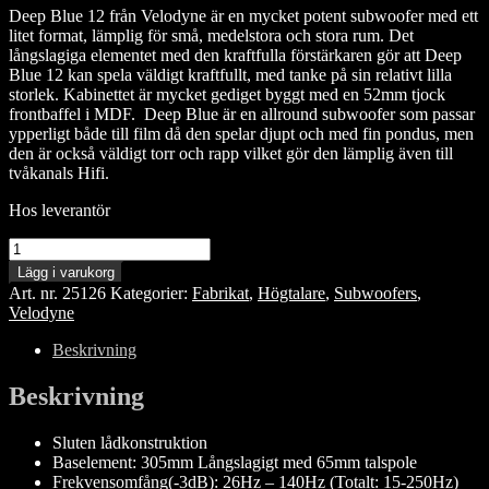
Deep Blue 12 från Velodyne är en mycket potent subwoofer med ett
litet format, lämplig för små, medelstora och stora rum. Det
långslagiga elementet med den kraftfulla förstärkaren gör att Deep
Blue 12 kan spela väldigt kraftfullt, med tanke på sin relativt lilla
storlek. Kabinettet är mycket gediget byggt med en 52mm tjock
frontbaffel i MDF. Deep Blue är en allround subwoofer som passar
ypperligt både till film då den spelar djupt och med fin pondus, men
den är också väldigt torr och rapp vilket gör den lämplig även till
tvåkanals Hifi.
Hos leverantör
Velodyne
Deep
Lägg i varukorg
Blue
Art. nr.
25126
Kategorier:
Fabrikat
,
Högtalare
,
Subwoofers
,
12
Velodyne
mängd
Beskrivning
Beskrivning
Sluten lådkonstruktion
Baselement: 305mm Långslagigt med 65mm talspole
Frekvensomfång(-3dB): 26Hz – 140Hz (Totalt: 15-250Hz)