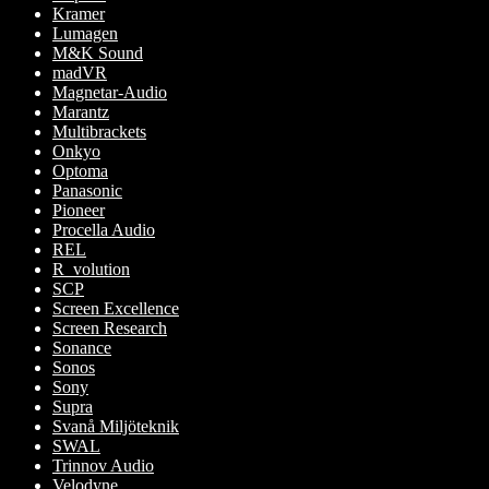
Kramer
Lumagen
M&K Sound
madVR
Magnetar-Audio
Marantz
Multibrackets
Onkyo
Optoma
Panasonic
Pioneer
Procella Audio
REL
R_volution
SCP
Screen Excellence
Screen Research
Sonance
Sonos
Sony
Supra
Svanå Miljöteknik
SWAL
Trinnov Audio
Velodyne