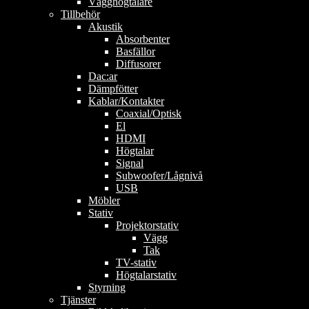
Vägghögtalare
Tillbehör
Akustik
Absorbenter
Basfällor
Diffusorer
Dac:ar
Dämpfötter
Kablar/Kontakter
Coaxial/Optisk
El
HDMI
Högtalar
Signal
Subwoofer/Lågnivå
USB
Möbler
Stativ
Projektorstativ
Vägg
Tak
TV-stativ
Högtalarstativ
Styrning
Tjänster