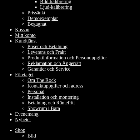
Bild-kalibrering
Ljud-kalibrering
Prissänkt
Demoexemplar
Begagnat
Kassan
Mitt konto
Kundtjänst
Priser och Betalning
Leverans och Frakt
Produktinformation och Personuppgifter
Reklamation och Ångerrätt
Garantier och Service
Företaget
Om The Rock
Kontaktuppgifter och adress
Personal
Installation och montering
Betalning och Räntefritt
Showrum i Bara
Evenemang
Nyheter
Shop
Bild