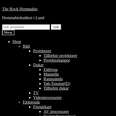
Hoppa
till
Hoppa
Hoppa
The Rock Hemmabio
innehåll
till
till
Hemmabiobutiken i Lund
navigering
innehåll
Sök
Sök
efter:
Meny
Shop
Bild
Projektorer
Tillbehör projektorer
Projektorlampor
Dukar
Eldrivna
Manuella
Ramspända
Tab-Tension(El)
Tillbehör dukar
TV
Videoprocessorer
Elektronik
Förstärkare
AV processorer