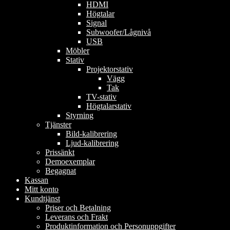
HDMI
Högtalar
Signal
Subwoofer/Lågnivå
USB
Möbler
Stativ
Projektorstativ
Vägg
Tak
TV-stativ
Högtalarstativ
Styrning
Tjänster
Bild-kalibrering
Ljud-kalibrering
Prissänkt
Demoexemplar
Begagnat
Kassan
Mitt konto
Kundtjänst
Priser och Betalning
Leverans och Frakt
Produktinformation och Personuppgifter