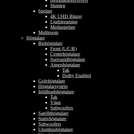
Hemmabioreceivers
Slutsteg
Spelare
4K UHD Bluray
Ljudstreaming
Mediaspelare
Multiroom
Högtalare
Biohögtalare
Front (L/C/R)
Centerhögtalare
Surroundhögtalare
Atmoshögtalare
Tak
Dolby Enabled
Golvhögtalare
Högtalarsystem
Infällnadshögtalare
Tak
Vägg
Subwoofers
Satellithögtalare
Stativhögtalare
Subwoofers
Utomhushögtalare