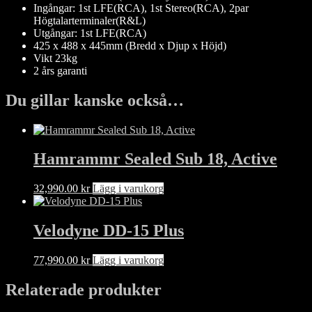
Ingångar: 1st LFE(RCA), 1st Stereo(RCA), 2par
Högtalarterminaler(R&L)
Utgångar: 1st LFE(RCA)
425 x 488 x 445mm (Bredd x Djup x Höjd)
Vikt 23kg
2 års garanti
Du gillar kanske också…
Hamrammr Sealed Sub 18, Active
32,990.00
kr
Lägg i varukorg
Velodyne DD-15 Plus
77,990.00
kr
Lägg i varukorg
Relaterade produkter