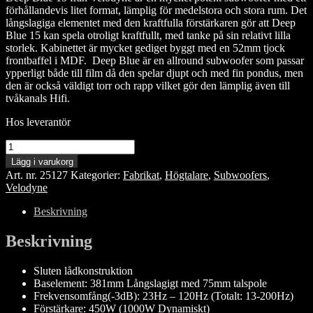
förhållandevis litet format, lämplig för medelstora och stora rum. Det
långslagiga elementet med den kraftfulla förstärkaren gör att Deep
Blue 15 kan spela otroligt kraftfullt, med tanke på sin relativt lilla
storlek. Kabinettet är mycket gediget byggt med en 52mm tjock
frontbaffel i MDF. Deep Blue är en allround subwoofer som passar
ypperligt både till film då den spelar djupt och med fin pondus, men
den är också väldigt torr och rapp vilket gör den lämplig även till
tvåkanals Hifi.
Hos leverantör
Velodyne
Deep
Lägg i varukorg
Blue
Art. nr.
25127
Kategorier:
Fabrikat
,
Högtalare
,
Subwoofers
,
15
Velodyne
mängd
Beskrivning
Beskrivning
Sluten lådkonstruktion
Baselement: 381mm Långslagigt med 75mm talspole
Frekvensomfång(-3dB): 23Hz – 120Hz (Totalt: 13-200Hz)
Förstärkare: 450W (1000W Dynamiskt)