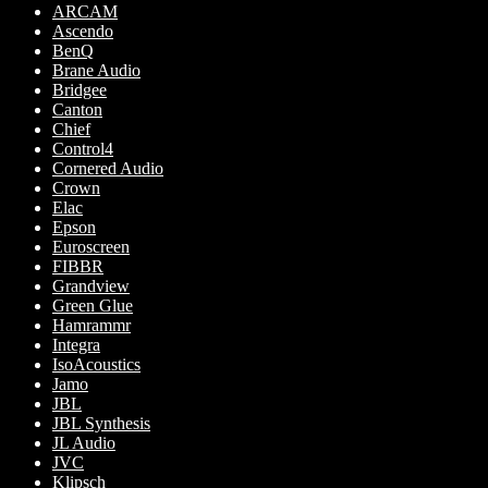
ARCAM
Ascendo
BenQ
Brane Audio
Bridgee
Canton
Chief
Control4
Cornered Audio
Crown
Elac
Epson
Euroscreen
FIBBR
Grandview
Green Glue
Hamrammr
Integra
IsoAcoustics
Jamo
JBL
JBL Synthesis
JL Audio
JVC
Klipsch