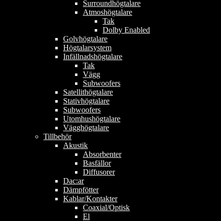
Surroundhögtalare
Atmoshögtalare
Tak
Dolby Enabled
Golvhögtalare
Högtalarsystem
Infällnadshögtalare
Tak
Vägg
Subwoofers
Satellithögtalare
Stativhögtalare
Subwoofers
Utomhushögtalare
Vägghögtalare
Tillbehör
Akustik
Absorbenter
Basfällor
Diffusorer
Dac:ar
Dämpfötter
Kablar/Kontakter
Coaxial/Optisk
El