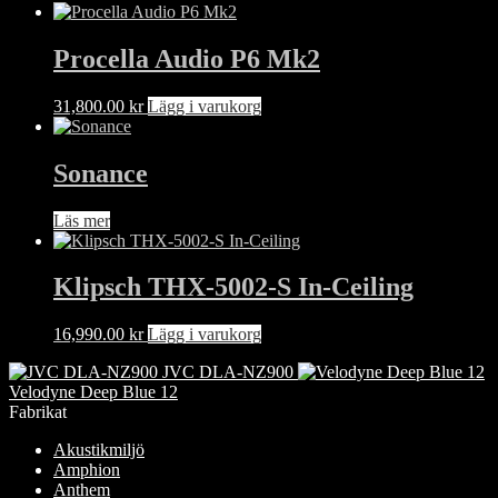
Procella Audio P6 Mk2
31,800.00
kr
Lägg i varukorg
Sonance
Läs mer
Klipsch THX-5002-S In-Ceiling
16,990.00
kr
Lägg i varukorg
JVC DLA-NZ900
Velodyne Deep Blue 12
Fabrikat
Akustikmiljö
Amphion
Anthem