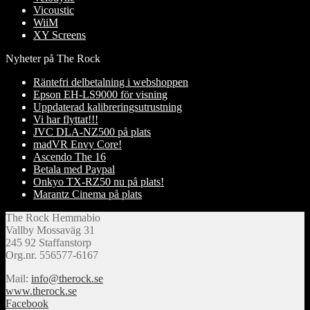
Vicoustic
WiiM
XY Screens
Nyheter på The Rock
Räntefri delbetalning i webshoppen
Epson EH-LS9000 för visning
Uppdaterad kalibreringsutrustning
Vi har flyttat!!!
JVC DLA-NZ500 på plats
madVR Envy Core!
Ascendo The 16
Betala med Paypal
Onkyo TX-RZ50 nu på plats!
Marantz Cinema på plats
The Rock Hemmabio
Vallby Mossaväg 31
245 92 Staffanstorp
Org.nr. 556577-6167
Mail:
info@therock.se
www.therock.se
Facebook