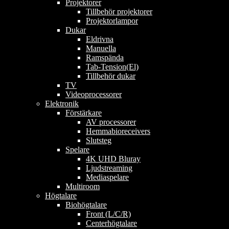
Projektorer
Tillbehör projektorer
Projektorlampor
Dukar
Eldrivna
Manuella
Ramspända
Tab-Tension(El)
Tillbehör dukar
TV
Videoprocessorer
Elektronik
Förstärkare
AV processorer
Hemmabioreceivers
Slutsteg
Spelare
4K UHD Bluray
Ljudstreaming
Mediaspelare
Multiroom
Högtalare
Biohögtalare
Front (L/C/R)
Centerhögtalare