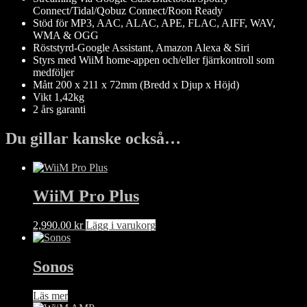
Connect/Tidal/Qobuz Connect/Roon Ready
Stöd för MP3, AAC, ALAC, APE, FLAC, AIFF, WAV,
WMA & OGG
Röststyrd-Google Assistant, Amazon Alexa & Siri
Styrs med WiiM home-appen och/eller fjärrkontroll som
medföljer
Mått 200 x 211 x 72mm (Bredd x Djup x Höjd)
Vikt 1,42kg
2 års garanti
Du gillar kanske också…
WiiM Pro Plus
2,990.00
kr
Lägg i varukorg
Sonos
Läs mer