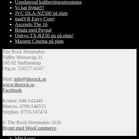
Uppdaterad kalibreringsutrustning
Vi har flyttat!!!
JVC DLA-NZ500 på plats
madVR Envy Core!
Ascendo The 16
Betala med Paypal
Onkyo TX-RZ50 nu på plats!
Marantz Cinema på plats
The Rock Hemmabio
Vallby Mossaväg 31
245 92 Staffanstorp
Org.nr. 556577-6167
Mail:
info@therock.se
www.therock.se
Facebook
Kontor: 046-142440
Marcus. 0709-546555
Stephan. 0733-147474
© The Rock Hemmabio 2026
Byggt med WooCommerce
.
Mitt konto