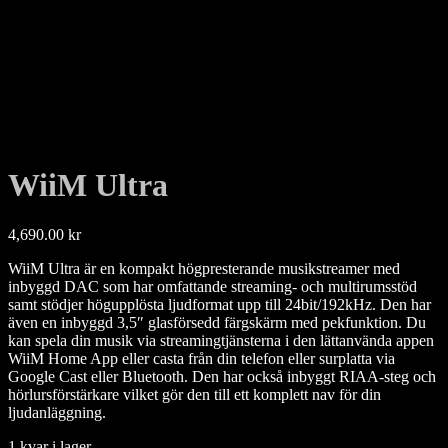
WiiM Ultra
4,690.00
kr
WiiM Ultra är en kompakt högpresterande musikstreamer med
inbyggd DAC som har omfattande streaming- och multirumsstöd
samt stödjer högupplösta ljudformat upp till 24bit/192kHz. Den har
även en inbyggd 3,5″ glasförsedd färgskärm med pekfunktion. Du
kan spela din musik via streamingtjänsterna i den lättanvända appen
WiiM Home App eller casta från din telefon eller surplatta via
Google Cast eller Bluetooth. Den har också inbyggt RIAA-steg och
hörlursförstärkare vilket gör den till ett komplett nav för din
ljudanläggning.
1 kvar i lager