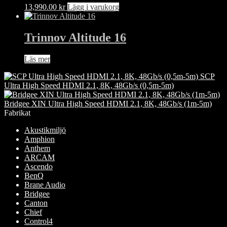
13,990.00
kr
Lägg i varukorg
Trinnov Altitude 16
Läs mer
SCP
Ultra High Speed HDMI 2.1, 8K, 48Gb/s (0,5m-5m)
Bridgee XIN Ultra High Speed HDMI 2.1, 8K, 48Gb/s (1m-5m)
Fabrikat
Akustikmiljö
Amphion
Anthem
ARCAM
Ascendo
BenQ
Brane Audio
Bridgee
Canton
Chief
Control4