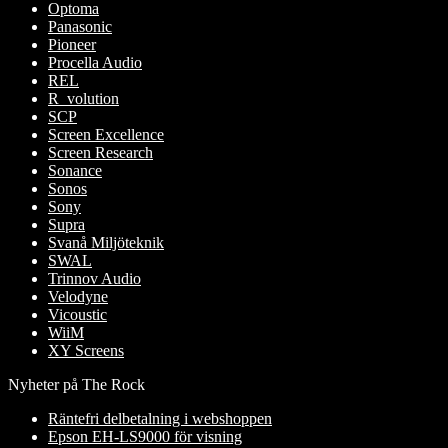
Optoma
Panasonic
Pioneer
Procella Audio
REL
R_volution
SCP
Screen Excellence
Screen Research
Sonance
Sonos
Sony
Supra
Svanå Miljöteknik
SWAL
Trinnov Audio
Velodyne
Vicoustic
WiiM
XY Screens
Nyheter på The Rock
Räntefri delbetalning i webshoppen
Epson EH-LS9000 för visning