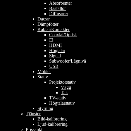
Absorbenter
Basfällor
Diffusorer
Dac:ar
Dämpfötter
Kablar/Kontakter
Coaxial/Optisk
El
HDMI
Högtalar
Signal
Subwoofer/Lågnivå
USB
Möbler
Stativ
Projektorstativ
Vägg
Tak
TV-stativ
Högtalarstativ
Styrning
Tjänster
Bild-kalibrering
Ljud-kalibrering
Prissänkt