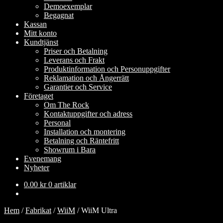
Demoexemplar
Begagnat
Kassan
Mitt konto
Kundtjänst
Priser och Betalning
Leverans och Frakt
Produktinformation och Personuppgifter
Reklamation och Ångerrätt
Garantier och Service
Företaget
Om The Rock
Kontaktuppgifter och adress
Personal
Installation och montering
Betalning och Räntefritt
Showrum i Bara
Evenemang
Nyheter
0.00
kr
0 artiklar
Hem
/
Fabrikat
/
WiiM
/
WiiM Ultra