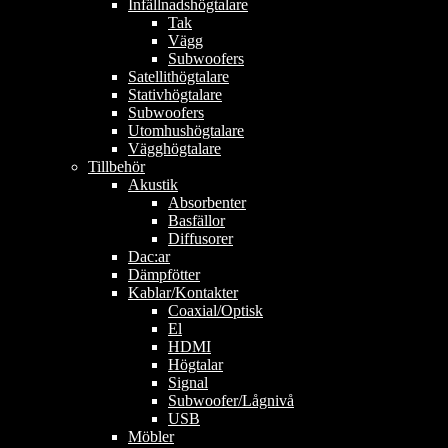
Infällnadshögtalare
Tak
Vägg
Subwoofers
Satellithögtalare
Stativhögtalare
Subwoofers
Utomhushögtalare
Vägghögtalare
Tillbehör
Akustik
Absorbenter
Basfällor
Diffusorer
Dac:ar
Dämpfötter
Kablar/Kontakter
Coaxial/Optisk
El
HDMI
Högtalar
Signal
Subwoofer/Lågnivå
USB
Möbler