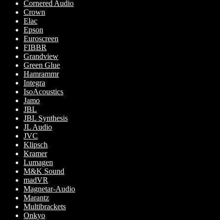
Cornered Audio
Crown
Elac
Epson
Euroscreen
FIBBR
Grandview
Green Glue
Hamrammr
Integra
IsoAcoustics
Jamo
JBL
JBL Synthesis
JL Audio
JVC
Klipsch
Kramer
Lumagen
M&K Sound
madVR
Magnetar-Audio
Marantz
Multibrackets
Onkyo