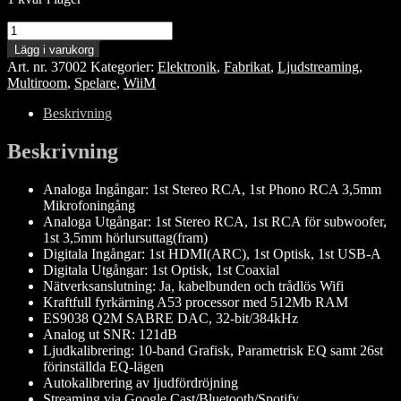
WiiM
Ultra
Lägg i varukorg
mängd
Art. nr.
37002
Kategorier:
Elektronik
,
Fabrikat
,
Ljudstreaming
,
Multiroom
,
Spelare
,
WiiM
Beskrivning
Beskrivning
Analoga Ingångar: 1st Stereo RCA, 1st Phono RCA 3,5mm
Mikrofoningång
Analoga Utgångar: 1st Stereo RCA, 1st RCA för subwoofer,
1st 3,5mm hörlursuttag(fram)
Digitala Ingångar: 1st HDMI(ARC), 1st Optisk, 1st USB-A
Digitala Utgångar: 1st Optisk, 1st Coaxial
Nätverksanslutning: Ja, kabelbunden och trådlös Wifi
Kraftfull fyrkärning A53 processor med 512Mb RAM
ES9038 Q2M SABRE DAC, 32-bit/384kHz
Analog ut SNR: 121dB
Ljudkalibrering: 10-band Grafisk, Parametrisk EQ samt 26st
förinställda EQ-lägen
Autokalibrering av ljudfördröjning
Streaming via Google Cast/Bluetooth/Spotify