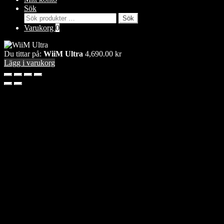
Sök
Sök
Sök
efter:
Varukorg
0
Du tittar på:
WiiM Ultra
4,690.00
kr
Lägg i varukorg