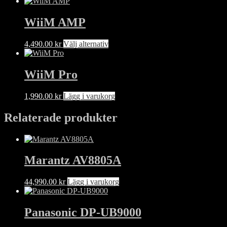
WiiM AMP
Den
4,490.00
kr
Välj alternativ
här
produkten
har
WiiM Pro
flera
varianter.
1,990.00
kr
Lägg i varukorg
De
olika
Relaterade produkter
alternativen
kan
väljas
på
produktsidan
Marantz AV8805A
44,990.00
kr
Lägg i varukorg
Panasonic DP-UB9000