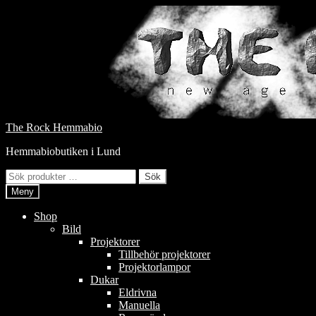
Hoppa
till
innehåll
Hoppa
Hoppa
The Rock Hemmabio
till
till
Hemmabiobutiken i Lund
navigering
innehåll
Sök
Sök
efter:
Meny
Shop
Bild
Projektorer
Tillbehör projektorer
Projektorlampor
Dukar
Eldrivna
Manuella