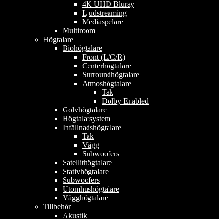
4K UHD Bluray
Ljudstreaming
Mediaspelare
Multiroom
Högtalare
Biohögtalare
Front (L/C/R)
Centerhögtalare
Surroundhögtalare
Atmoshögtalare
Tak
Dolby Enabled
Golvhögtalare
Högtalarsystem
Infällnadshögtalare
Tak
Vägg
Subwoofers
Satellithögtalare
Stativhögtalare
Subwoofers
Utomhushögtalare
Vägghögtalare
Tillbehör
Akustik