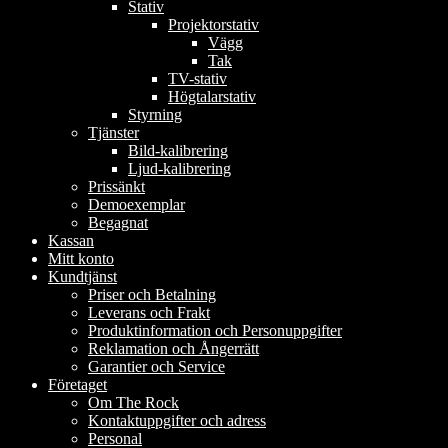
Stativ
Projektorstativ
Vägg
Tak
TV-stativ
Högtalarstativ
Styrning
Tjänster
Bild-kalibrering
Ljud-kalibrering
Prissänkt
Demoexemplar
Begagnat
Kassan
Mitt konto
Kundtjänst
Priser och Betalning
Leverans och Frakt
Produktinformation och Personuppgifter
Reklamation och Ångerrätt
Garantier och Service
Företaget
Om The Rock
Kontaktuppgifter och adress
Personal