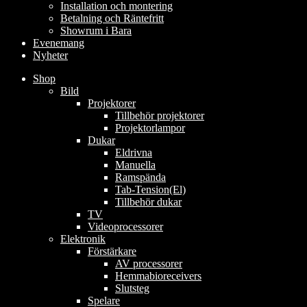
Installation och montering
Betalning och Räntefritt
Showrum i Bara
Evenemang
Nyheter
Shop
Bild
Projektorer
Tillbehör projektorer
Projektorlampor
Dukar
Eldrivna
Manuella
Ramspända
Tab-Tension(El)
Tillbehör dukar
TV
Videoprocessorer
Elektronik
Förstärkare
AV processorer
Hemmabioreceivers
Slutsteg
Spelare