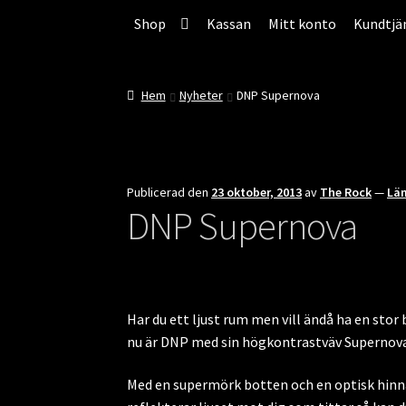
Hoppa
Hoppa
Hoppa
Shop
Kassan
Mitt konto
Kundtjä
till
till
till
innehåll
navigering
innehåll
Hem
Nyheter
DNP Supernova
Publicerad den
23 oktober, 2013
av
The Rock
—
Lä
DNP Supernova
Har du ett ljust rum men vill ändå ha en stor
nu är DNP med sin högkontrastväv Supernova
Med en supermörk botten och en optisk hin