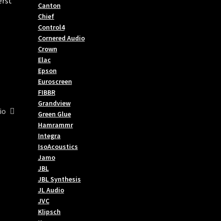
erst
Canton
Chief
Control4
Cornered Audio
Crown
Elac
Epson
Euroscreen
FIBBR
Grandview
io
Green Glue
Hamrammr
Integra
IsoAcoustics
Jamo
JBL
JBL Synthesis
JL Audio
JVC
Klipsch