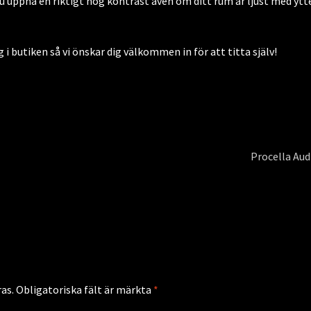
du uppnå en riktigt hög kontrast även om ditt rum är ljust med ytt
 i butiken så vi önskar dig välkommen in för att titta själv!
Nästa
Procella Aud
inlägg:
as.
Obligatoriska fält är märkta
*