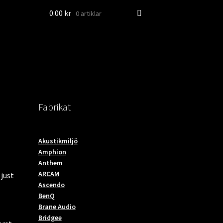
0.00
kr
0 artiklar
Fabrikat
Akustikmiljö
Amphion
Anthem
ARCAM
 just
Ascendo
BenQ
Brane Audio
Bridgee