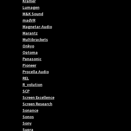
Kramer
Lumagen
M&K Sound
madVR
Magnetar-Audio
Marantz
Multibrackets
Onkyo
Optoma
Panasonic
Pioneer
Procella Audio
REL
R_volution
SCP
Screen Excellence
Screen Research
Sonance
Sonos
Sony
Supra