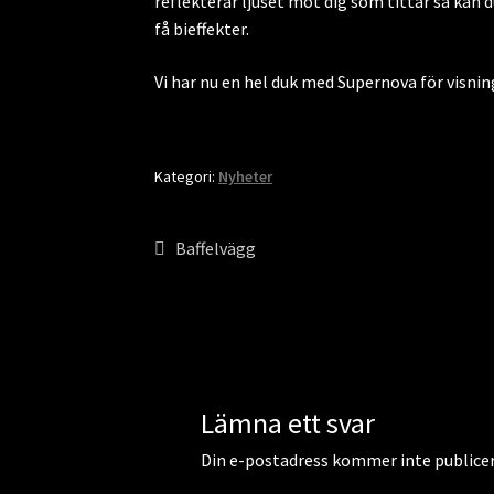
reflekterar ljuset mot dig som tittar så kan 
få bieffekter.
Vi har nu en hel duk med Supernova för visning
Kategori:
Nyheter
Inläggsnavigering
Föregående
Baffelvägg
inlägg:
Lämna ett svar
Din e-postadress kommer inte publicer