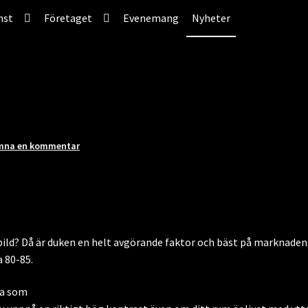
nst
Företaget
Evenemang
Nyheter
mna en kommentar
 bild? Då är duken en helt avgörande faktor och bäst på marknaden
 80-85.
na som