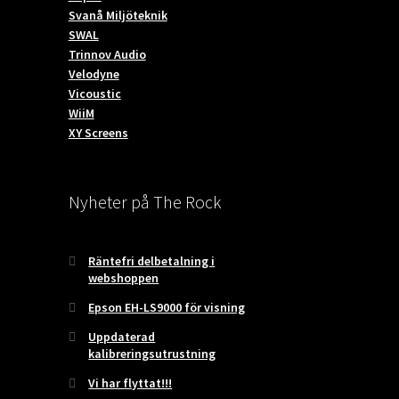
Svanå Miljöteknik
SWAL
Trinnov Audio
Velodyne
Vicoustic
WiiM
XY Screens
Nyheter på The Rock
Räntefri delbetalning i
webshoppen
Epson EH-LS9000 för visning
Uppdaterad
kalibreringsutrustning
Vi har flyttat!!!