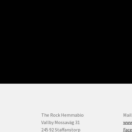
The Rock Hemmabio
Mail
Vallby Mossaväg 31
www.
245 92 Staffanstorp
Fac