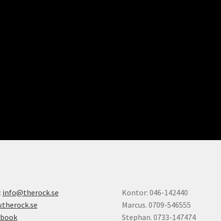
:
info@therock.se
Kontor: 046-142440
therock.se
Marcus. 0709-546555
ebook
Stephan. 0733-147474