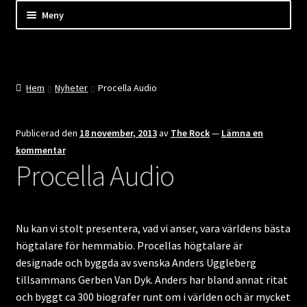
Hoppa
Hoppa
Hoppa
Meny
till
till
till
innehåll
navigering
innehåll
Shop
Kassan
Hem
Nyheter
Procella Audio
Mitt konto
Publicerad den
18 november, 2013
av
The Rock
—
Lämna en
kommentar
Kundtjänst
Procella Audio
Företaget
Evenemang
Nu kan vi stolt presentera, vad vi anser, vara världens bästa
högtalare för hemmabio. Procellas högtalare är
designade och byggda av svenska Anders Uggleberg
Nyheter
tillsammans Gerben Van Dyk. Anders har bland annat ritat
och byggt ca 300 biografer runt om i världen och är mycket