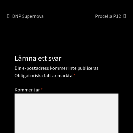
Inläggsnavigering
Föregående
Nästa
DNP Supernova
Procella P12
inlägg:
inlägg:
Lämna ett svar
Din e-postadress kommer inte publiceras.
Obligatoriska fält är märkta
*
Kommentar
*