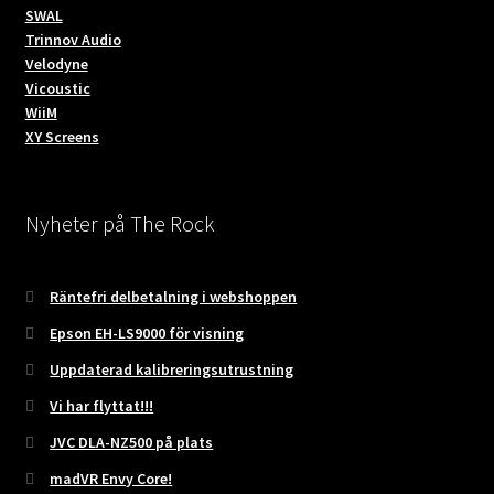
SWAL
Trinnov Audio
Velodyne
Vicoustic
WiiM
XY Screens
Nyheter på The Rock
Räntefri delbetalning i webshoppen
Epson EH-LS9000 för visning
Uppdaterad kalibreringsutrustning
Vi har flyttat!!!
JVC DLA-NZ500 på plats
madVR Envy Core!