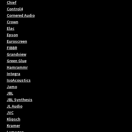
Chief
Control4
Cornered Audio
Crown
Elac
Epson
Euroscreen
FIBBR
Grandview
Green Glue
Hamrammr
Integra
IsoAcoustics
Jamo
JBL
JBL Synthesis
JL Audio
JVC
Klipsch
Kramer