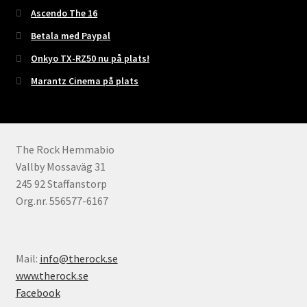
Ascendo The 16
Betala med Paypal
Onkyo TX-RZ50 nu på plats!
Marantz Cinema på plats
The Rock Hemmabio
Vallby Mossaväg 31
245 92 Staffanstorp
Org.nr. 556577-6167
Mail:
info@therock.se
www.therock.se
Facebook