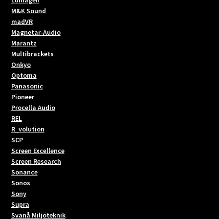
Lumagen
M&K Sound
madVR
Magnetar-Audio
Marantz
Multibrackets
Onkyo
Optoma
Panasonic
Pioneer
Procella Audio
REL
R_volution
SCP
Screen Excellence
Screen Research
Sonance
Sonos
Sony
Supra
Svanå Miljöteknik