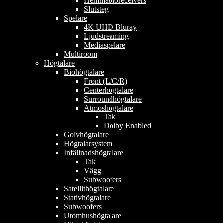
Hemmabioreceivers
Slutsteg
Spelare
4K UHD Bluray
Ljudstreaming
Mediaspelare
Multiroom
Högtalare
Biohögtalare
Front (L/C/R)
Centerhögtalare
Surroundhögtalare
Atmoshögtalare
Tak
Dolby Enabled
Golvhögtalare
Högtalarsystem
Infällnadshögtalare
Tak
Vägg
Subwoofers
Satellithögtalare
Stativhögtalare
Subwoofers
Utomhushögtalare