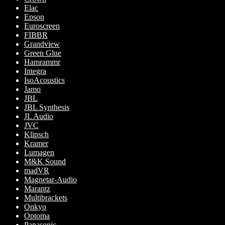
Elac
Epson
Euroscreen
FIBBR
Grandview
Green Glue
Hamrammr
Integra
IsoAcoustics
Jamo
JBL
JBL Synthesis
JL Audio
JVC
Klipsch
Kramer
Lumagen
M&K Sound
madVR
Magnetar-Audio
Marantz
Multibrackets
Onkyo
Optoma
Panasonic