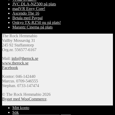
JVC DLA-NZ500 på plats
madVR Envy Core!
Ascendo The 16
Betala med Paypal
Onkyo TX-RZ50 nu på plats!
Marantz Cinema på plats
The Rock Hemmabio
Vallby Mossaväg 31
245 92 Staffanstorp
Org.nr. 556577-6167
Mail:
info@therock.se
www.therock.se
Facebook
Kontor: 046-142440
Marcus. 0709-546555
Stephan. 0733-147474
© The Rock Hemmabio 2026
Byggt med WooCommerce
.
Mitt konto
Sök