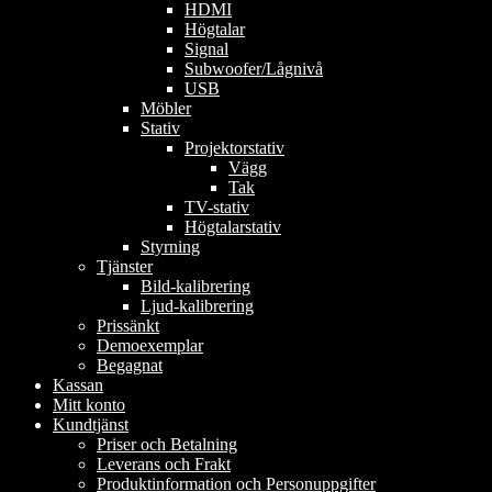
HDMI
Högtalar
Signal
Subwoofer/Lågnivå
USB
Möbler
Stativ
Projektorstativ
Vägg
Tak
TV-stativ
Högtalarstativ
Styrning
Tjänster
Bild-kalibrering
Ljud-kalibrering
Prissänkt
Demoexemplar
Begagnat
Kassan
Mitt konto
Kundtjänst
Priser och Betalning
Leverans och Frakt
Produktinformation och Personuppgifter