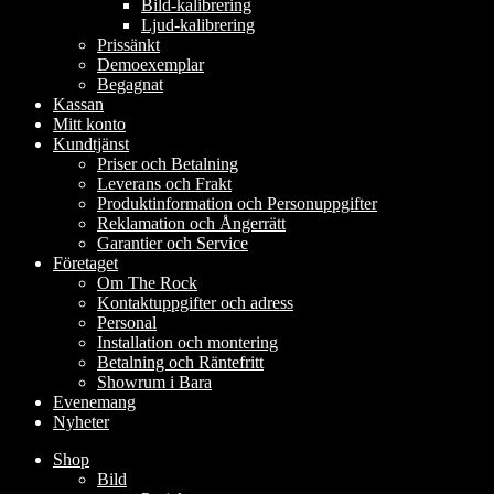
Bild-kalibrering
Ljud-kalibrering
Prissänkt
Demoexemplar
Begagnat
Kassan
Mitt konto
Kundtjänst
Priser och Betalning
Leverans och Frakt
Produktinformation och Personuppgifter
Reklamation och Ångerrätt
Garantier och Service
Företaget
Om The Rock
Kontaktuppgifter och adress
Personal
Installation och montering
Betalning och Räntefritt
Showrum i Bara
Evenemang
Nyheter
Shop
Bild