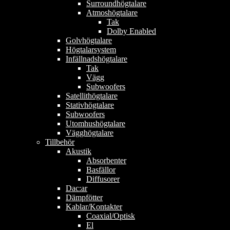
Surroundhögtalare
Atmoshögtalare
Tak
Dolby Enabled
Golvhögtalare
Högtalarsystem
Infällnadshögtalare
Tak
Vägg
Subwoofers
Satellithögtalare
Stativhögtalare
Subwoofers
Utomhushögtalare
Vägghögtalare
Tillbehör
Akustik
Absorbenter
Basfällor
Diffusorer
Dac:ar
Dämpfötter
Kablar/Kontakter
Coaxial/Optisk
El