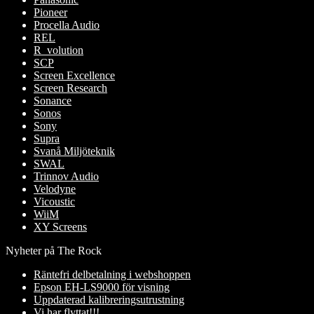
Pioneer
Procella Audio
REL
R_volution
SCP
Screen Excellence
Screen Research
Sonance
Sonos
Sony
Supra
Svanå Miljöteknik
SWAL
Trinnov Audio
Velodyne
Vicoustic
WiiM
XY Screens
Nyheter på The Rock
Räntefri delbetalning i webshoppen
Epson EH-LS9000 för visning
Uppdaterad kalibreringsutrustning
Vi har flyttat!!!