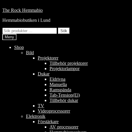
Hoppa
till
Hoppa
Hoppa
The Rock Hemmabio
innehåll
till
till
Hemmabiobutiken i Lund
navigering
innehåll
Sök
Sök
efter:
Meny
Shop
Bild
Projektorer
Tillbehör projektorer
Projektorlampor
Dukar
Eldrivna
Manuella
Ramspända
Tab-Tension(El)
Tillbehör dukar
TV
Videoprocessorer
Elektronik
Förstärkare
AV processorer