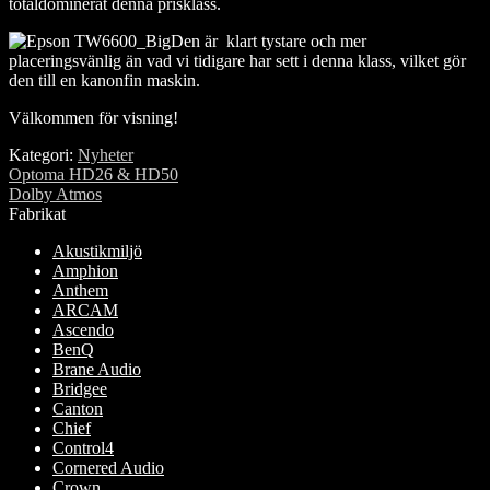
totaldominerat denna prisklass.
Den är klart tystare och mer
placeringsvänlig än vad vi tidigare har sett i denna klass, vilket gör
den till en kanonfin maskin.
Välkommen för visning!
Kategori:
Nyheter
Inläggsnavigering
Föregående
Optoma HD26 & HD50
inlägg:
Nästa
Dolby Atmos
inlägg:
Fabrikat
Akustikmiljö
Amphion
Anthem
ARCAM
Ascendo
BenQ
Brane Audio
Bridgee
Canton
Chief
Control4
Cornered Audio
Crown