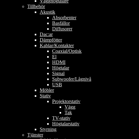
Vägghögtalare
Tillbehör
Akustik
Absorbenter
Basfällor
Diffusorer
Dac:ar
Dämpfötter
Kablar/Kontakter
Coaxial/Optisk
El
HDMI
Högtalar
Signal
Subwoofer/Lågnivå
USB
Möbler
Stativ
Projektorstativ
Vägg
Tak
TV-stativ
Högtalarstativ
Styrning
Tjänster