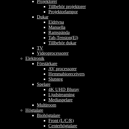
Projektorer
Tillbehör projektorer
Projektorlampor
Dukar
Eldrivna
Manuella
Ramspända
Tab-Tension(El)
Tillbehör dukar
TV
Videoprocessorer
Elektronik
Förstärkare
AV processorer
Hemmabioreceivers
Slutsteg
Spelare
4K UHD Bluray
Ljudstreaming
Mediaspelare
Multiroom
Högtalare
Biohögtalare
Front (L/C/R)
Centerhögtalare