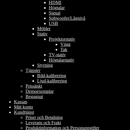
HDMI
Högtalar
Signal
Subwoofer/Lågnivå
USB
Möbler
Stativ
Projektorstativ
Vägg
Tak
TV-stativ
Högtalarstativ
Styrning
Tjänster
Bild-kalibrering
Ljud-kalibrering
Prissänkt
Demoexemplar
Begagnat
Kassan
Mitt konto
Kundtjänst
Priser och Betalning
Leverans och Frakt
Produktinformation och Personuppgifter