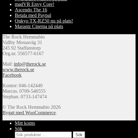
madVR Envy Core!
Ascendo The 16
Betala med Paypal
Onkyo TX-RZ50 nu på plats!
Marantz Cinema på plats
The Rock Hemmabio
Vallby Mossaväg 31
245 92 Staffanstorp
Org.nr. 556577-6167
Mail:
info@therock.se
www.therock.se
Facebook
Kontor: 046-142440
Marcus. 0709-546555
Stephan. 0733-147474
© The Rock Hemmabio 2026
Byggt med WooCommerce
.
Mitt konto
Sök
Sök
Sök