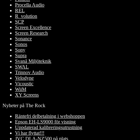
Procella Audio
REL
R_volution
SCP
Screen Excellence
Screen Research
Sonance
Sonos
Sony
Supra
Svanå Miljöteknik
SWAL
Trinnov Audio
Velodyne
Vicoustic
WiiM
XY Screens
Nyheter på The Rock
Räntefri delbetalning i webshoppen
Epson EH-LS9000 för visning
Uppdaterad kalibreringsutrustning
Vi har flyttat!!!
JVC DLA-NZ500 på plats