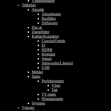
Vägghögtalare
Tillbehör
Akustik
Absorbenter
Basfällor
Diffusorer
Dac:ar
Dämpfötter
Kablar/Kontakter
Coaxial/Optisk
El
HDMI
Högtalar
Signal
Subwoofer/Lågnivå
USB
Möbler
Stativ
Projektorstativ
Vägg
Tak
TV-stativ
Högtalarstativ
Styrning
Tjänster