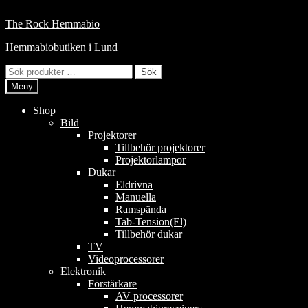
Hoppa
till
Hoppa
Hoppa
The Rock Hemmabio
innehåll
till
till
Hemmabiobutiken i Lund
navigering
innehåll
Sök
Sök
efter:
Meny
Shop
Bild
Projektorer
Tillbehör projektorer
Projektorlampor
Dukar
Eldrivna
Manuella
Ramspända
Tab-Tension(El)
Tillbehör dukar
TV
Videoprocessorer
Elektronik
Förstärkare
AV processorer