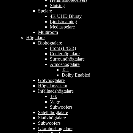
Hemmabioreceivers
Slutsteg
Spelare
4K UHD Bluray
Ljudstreaming
Mediaspelare
Multiroom
Högtalare
Biohögtalare
Front (L/C/R)
Centerhögtalare
Surroundhögtalare
Atmoshögtalare
Tak
Dolby Enabled
Golvhögtalare
Högtalarsystem
Infällnadshögtalare
Tak
Vägg
Subwoofers
Satellithögtalare
Stativhögtalare
Subwoofers
Utomhushögtalare