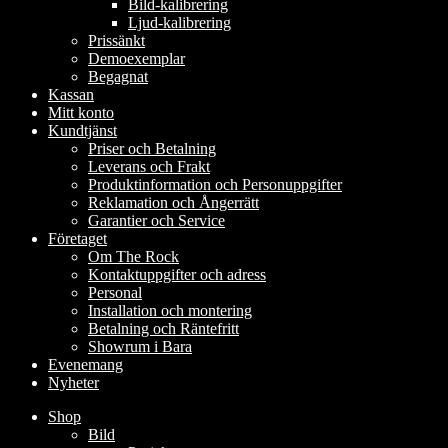
Bild-kalibrering
Ljud-kalibrering
Prissänkt
Demoexemplar
Begagnat
Kassan
Mitt konto
Kundtjänst
Priser och Betalning
Leverans och Frakt
Produktinformation och Personuppgifter
Reklamation och Ångerrätt
Garantier och Service
Företaget
Om The Rock
Kontaktuppgifter och adress
Personal
Installation och montering
Betalning och Räntefritt
Showrum i Bara
Evenemang
Nyheter
Shop
Bild