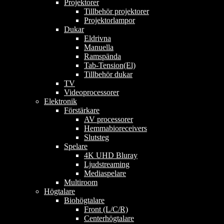
Projektorer
Tillbehör projektorer
Projektorlampor
Dukar
Eldrivna
Manuella
Ramspända
Tab-Tension(El)
Tillbehör dukar
TV
Videoprocessorer
Elektronik
Förstärkare
AV processorer
Hemmabioreceivers
Slutsteg
Spelare
4K UHD Bluray
Ljudstreaming
Mediaspelare
Multiroom
Högtalare
Biohögtalare
Front (L/C/R)
Centerhögtalare