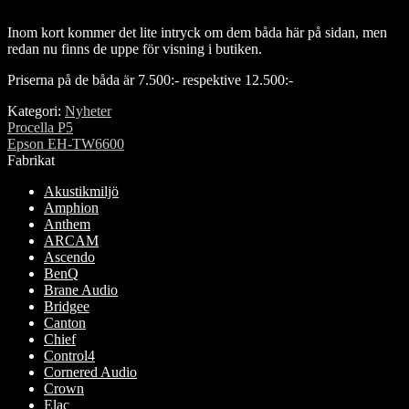
Inom kort kommer det lite intryck om dem båda här på sidan, men
redan nu finns de uppe för visning i butiken.
Priserna på de båda är 7.500:- respektive 12.500:-
Kategori:
Nyheter
Inläggsnavigering
Föregående
Procella P5
inlägg:
Nästa
Epson EH-TW6600
inlägg:
Fabrikat
Akustikmiljö
Amphion
Anthem
ARCAM
Ascendo
BenQ
Brane Audio
Bridgee
Canton
Chief
Control4
Cornered Audio
Crown
Elac