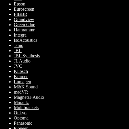
Epson
Euroscreen
FIBBR
Grandview
Green Glue
Hamrammr
Integra
IsoAcoustics
Jamo
JBL
JBL Synthesis
JL Audio
JVC
Klipsch
Kramer
Lumagen
M&K Sound
madVR
Magnetar-Audio
Marantz
Multibrackets
Onkyo
Optoma
Panasonic
Pioneer