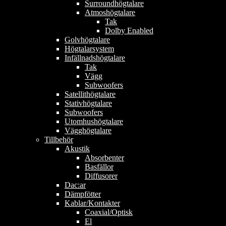
Surroundhögtalare
Atmoshögtalare
Tak
Dolby Enabled
Golvhögtalare
Högtalarsystem
Infällnadshögtalare
Tak
Vägg
Subwoofers
Satellithögtalare
Stativhögtalare
Subwoofers
Utomhushögtalare
Vägghögtalare
Tillbehör
Akustik
Absorbenter
Basfällor
Diffusorer
Dac:ar
Dämpfötter
Kablar/Kontakter
Coaxial/Optisk
El