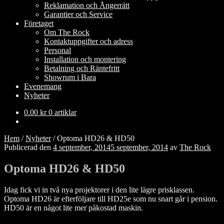
Reklamation och Ångerrätt
Garantier och Service
Företaget
Om The Rock
Kontaktuppgifter och adress
Personal
Installation och montering
Betalning och Räntefritt
Showrum i Bara
Evenemang
Nyheter
0.00
kr
0 artiklar
Hem
/
Nyheter
/
Optoma HD26 & HD50
Publicerad den
4 september, 2014
5 september, 2014
av
The Rock
Optoma HD26 & HD50
Idag fick vi in två nya projektorer i den lite lägre prisklassen.
Optoma HD26 är efterföljare till HD25e som nu snart går i pension.
HD50 är en något lite mer påkostad maskin.