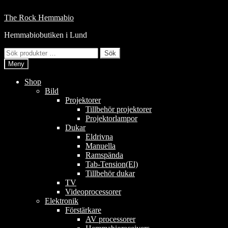
Hoppa
till
Hoppa
Hoppa
The Rock Hemmabio
innehåll
till
till
Hemmabiobutiken i Lund
navigering
innehåll
Sök
Sök
efter:
Meny
Shop
Bild
Projektorer
Tillbehör projektorer
Projektorlampor
Dukar
Eldrivna
Manuella
Ramspända
Tab-Tension(El)
Tillbehör dukar
TV
Videoprocessorer
Elektronik
Förstärkare
AV processorer