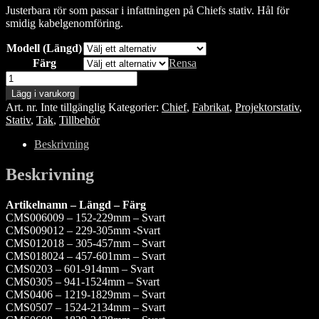
Justerbara rör som passar i infattningen på Chiefs stativ. Hål för
till
smidig kabelgenomföring.
3,390.00 kr
Modell (Längd)
Färg
Rensa
Chief
CMS
Lägg i varukorg
(Justerbara
Art. nr.
Inte tillgänglig
Kategorier:
Chief
,
Fabrikat
,
Projektorstativ
,
rör)
Stativ
,
Tak
,
Tillbehör
mängd
Beskrivning
Beskrivning
Artikelnamn – Längd – Färg
CMS006009 – 152-229mm – Svart
CMS009012 – 229-305mm -Svart
CMS012018 – 305-457mm – Svart
CMS018024 – 457-601mm – Svart
CMS0203 – 601-914mm – Svart
CMS0305 – 941-1524mm – Svart
CMS0406 – 1219-1829mm – Svart
CMS0507 – 1524-2134mm – Svart