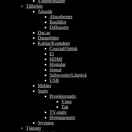
Vägghögtalare
Tillbehör
Akustik
Absorbenter
Basfällor
Diffusorer
Dac:ar
Dämpfötter
Kablar/Kontakter
Coaxial/Optisk
El
HDMI
Högtalar
Signal
Subwoofer/Lågnivå
USB
Möbler
Stativ
Projektorstativ
Vägg
Tak
TV-stativ
Högtalarstativ
Styrning
Tjänster