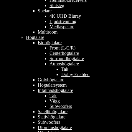
Hemmabioreceivers
Slutsteg
Spelare
4K UHD Bluray
Ljudstreaming
Mediaspelare
Multiroom
Högtalare
Biohögtalare
Front (L/C/R)
Centerhögtalare
Surroundhögtalare
Atmoshögtalare
Tak
Dolby Enabled
Golvhögtalare
Högtalarsystem
Infällnadshögtalare
Tak
Vägg
Subwoofers
Satellithögtalare
Stativhögtalare
Subwoofers
Utomhushögtalare