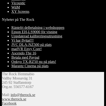
Vicoustic
WiiM
XY Screens
Nyheter på The Rock
Räntefri delbetalning i webshoppen
Epson EH-LS9000 för visning
Uppdaterad kalibreringsutrustning
Vi har flyttat!!!
JVC DLA-NZ500 på plats
madVR Envy Core!
Ascendo The 16
Betala med Paypal
Onkyo TX-RZ50 nu på plats!
Marantz Cinema på plats
The Rock Hemmabio
Vallby Mossaväg 31
245 92 Staffanstorp
Org.nr. 556577-6167
Mail:
info@therock.se
www.therock.se
Facebook