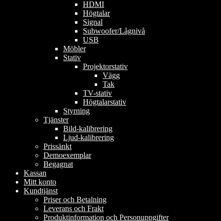
HDMI
Högtalar
Signal
Subwoofer/Lågnivå
USB
Möbler
Stativ
Projektorstativ
Vägg
Tak
TV-stativ
Högtalarstativ
Styrning
Tjänster
Bild-kalibrering
Ljud-kalibrering
Prissänkt
Demoexemplar
Begagnat
Kassan
Mitt konto
Kundtjänst
Priser och Betalning
Leverans och Frakt
Produktinformation och Personuppgifter