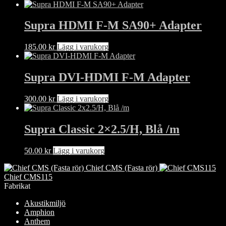
varianter.
på
De
produktsidan
Supra HDMI F-M SA90+ Adapter
olika
alternativen
kan
185.00
kr
Lägg i varukorg
väljas
på
produktsidan
Supra DVI-HDMI F-M Adapter
300.00
kr
Lägg i varukorg
Supra Classic 2×2.5/H, Blå /m
50.00
kr
Lägg i varukorg
Chief CMS (Fasta rör)
Chief CMS115
Fabrikat
Akustikmiljö
Amphion
Anthem