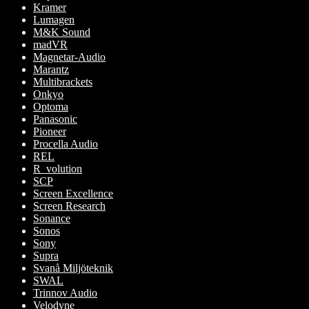
Kramer
Lumagen
M&K Sound
madVR
Magnetar-Audio
Marantz
Multibrackets
Onkyo
Optoma
Panasonic
Pioneer
Procella Audio
REL
R_volution
SCP
Screen Excellence
Screen Research
Sonance
Sonos
Sony
Supra
Svanå Miljöteknik
SWAL
Trinnov Audio
Velodyne