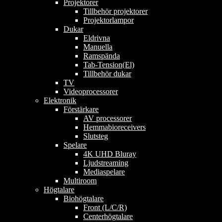
Projektorer
Tillbehör projektorer
Projektorlampor
Dukar
Eldrivna
Manuella
Ramspända
Tab-Tension(El)
Tillbehör dukar
TV
Videoprocessorer
Elektronik
Förstärkare
AV processorer
Hemmabioreceivers
Slutsteg
Spelare
4K UHD Bluray
Ljudstreaming
Mediaspelare
Multiroom
Högtalare
Biohögtalare
Front (L/C/R)
Centerhögtalare