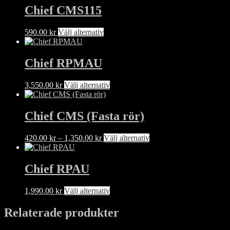
Chief CMS115
Den
590.00
kr
Välj alternativ
här
produkten
har
Chief RPMAU
flera
varianter.
Den
3,550.00
kr
Välj alternativ
De
här
olika
produkten
alternativen
har
Chief CMS (Fasta rör)
kan
flera
väljas
varianter.
på
Prisintervall:
Den
420.00
kr
–
1,350.00
kr
Välj alternativ
De
produktsidan
420.00 kr
här
olika
till
produkten
alternativen
1,350.00 kr
har
Chief RPAU
kan
flera
väljas
varianter.
på
Den
1,990.00
kr
Välj alternativ
De
produktsidan
här
olika
produkten
Relaterade produkter
alternativen
har
kan
flera
väljas