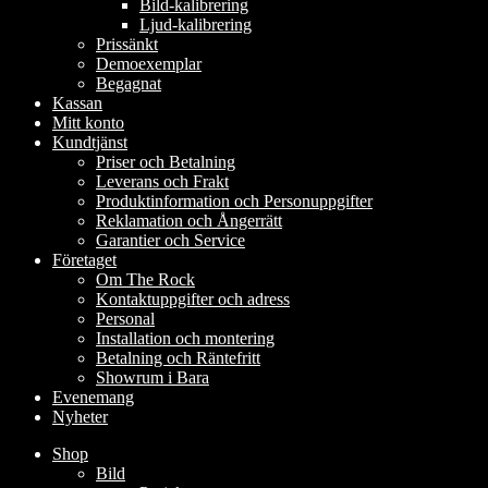
Bild-kalibrering
Ljud-kalibrering
Prissänkt
Demoexemplar
Begagnat
Kassan
Mitt konto
Kundtjänst
Priser och Betalning
Leverans och Frakt
Produktinformation och Personuppgifter
Reklamation och Ångerrätt
Garantier och Service
Företaget
Om The Rock
Kontaktuppgifter och adress
Personal
Installation och montering
Betalning och Räntefritt
Showrum i Bara
Evenemang
Nyheter
Shop
Bild