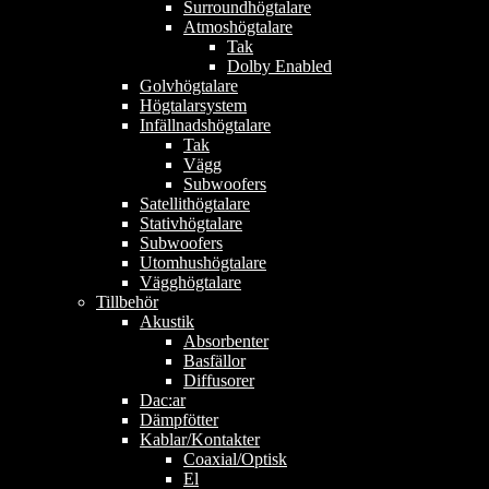
Surroundhögtalare
Atmoshögtalare
Tak
Dolby Enabled
Golvhögtalare
Högtalarsystem
Infällnadshögtalare
Tak
Vägg
Subwoofers
Satellithögtalare
Stativhögtalare
Subwoofers
Utomhushögtalare
Vägghögtalare
Tillbehör
Akustik
Absorbenter
Basfällor
Diffusorer
Dac:ar
Dämpfötter
Kablar/Kontakter
Coaxial/Optisk
El