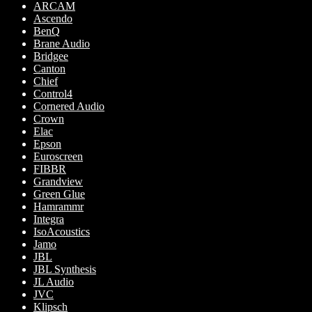
ARCAM
Ascendo
BenQ
Brane Audio
Bridgee
Canton
Chief
Control4
Cornered Audio
Crown
Elac
Epson
Euroscreen
FIBBR
Grandview
Green Glue
Hamrammr
Integra
IsoAcoustics
Jamo
JBL
JBL Synthesis
JL Audio
JVC
Klipsch