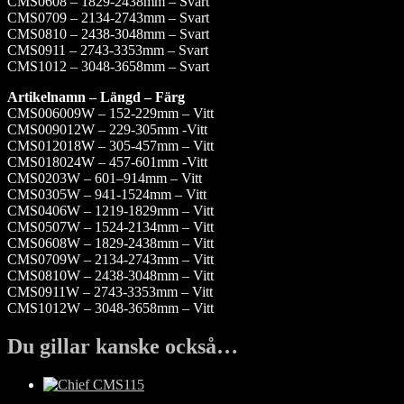
CMS0608 – 1829-2438mm – Svart
CMS0709 – 2134-2743mm – Svart
CMS0810 – 2438-3048mm – Svart
CMS0911 – 2743-3353mm – Svart
CMS1012 – 3048-3658mm – Svart
Artikelnamn – Längd – Färg
CMS006009W – 152-229mm – Vitt
CMS009012W – 229-305mm -Vitt
CMS012018W – 305-457mm – Vitt
CMS018024W – 457-601mm -Vitt
CMS0203W – 601–914mm – Vitt
CMS0305W – 941-1524mm – Vitt
CMS0406W – 1219-1829mm – Vitt
CMS0507W – 1524-2134mm – Vitt
CMS0608W – 1829-2438mm – Vitt
CMS0709W – 2134-2743mm – Vitt
CMS0810W – 2438-3048mm – Vitt
CMS0911W – 2743-3353mm – Vitt
CMS1012W – 3048-3658mm – Vitt
Du gillar kanske också…