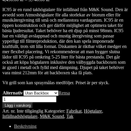
4,490.00 kr
IC95 är en rund takhögtalare för infällnad från M&K Sound. Den är
till
avsedd som Atmoshögtalare för alla storlekar av biorum eller för
5,740.00 kr
musikåtergivning till små och mellanstora vardagsrum. IC95 är en
öppen konstruktion och ger därför möjlighet att optimera taket för
bästa ljudresultat. Taket behöver ha ett djup på minst 98mm. IC95
har en väldigt avslappnad och mustig återgivning som passar
ypperligt till filmreproduktion, där den kan spela imponerade
kraftfullt, trots sitt lilla format. Diskanten är riktbar vilket medger en
mer flexibel placering. Vi rekommenderar att man bygger slutna
lådor till IC95 på omkring 5-25 liter för bästa prestanda. Det går
också att köpa högtalaren inklusive den välbyggda backboxen som
är gjord i metall och fylld med dämpning. Djupet på taket behöver
vara minst 212mm för att backboxen ska få plats.
Vit grill som kan spraymålas medföljer. Priset är per styck.
Alternativ
Rensa
M&K
Sound
Lägg i varukorg
IC95
Art. nr.
Inte tillgänglig
Kategorier:
Fabrikat
,
Högtalare
,
mängd
Infällnadshögtalare
,
M&K Sound
,
Tak
Beskrivning