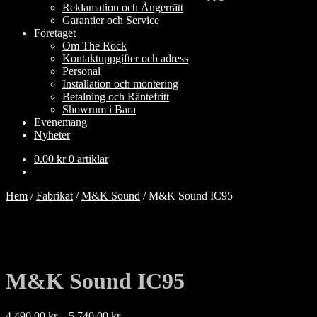
Reklamation och Ångerrätt
Garantier och Service
Företaget
Om The Rock
Kontaktuppgifter och adress
Personal
Installation och montering
Betalning och Räntefritt
Showrum i Bara
Evenemang
Nyheter
0.00
kr
0 artiklar
Hem
/
Fabrikat
/
M&K Sound
/
M&K Sound IC95
M&K Sound IC95
Prisintervall:
4,490.00
kr
–
5,740.00
kr