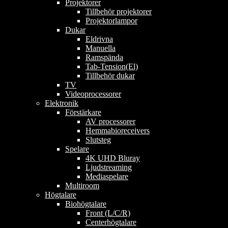
Projektorer
Tillbehör projektorer
Projektorlampor
Dukar
Eldrivna
Manuella
Ramspända
Tab-Tension(El)
Tillbehör dukar
TV
Videoprocessorer
Elektronik
Förstärkare
AV processorer
Hemmabioreceivers
Slutsteg
Spelare
4K UHD Bluray
Ljudstreaming
Mediaspelare
Multiroom
Högtalare
Biohögtalare
Front (L/C/R)
Centerhögtalare