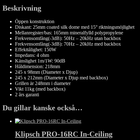
Beskrivning
Öppen konstruktion
Diskant: 25mm coated silk dome med 15° riktningsmöjlighet
Mellanregister/bas: 165mm mineralfylld polypropylene
Frekvensomfång(-3dB): 50Hz – 20kHz utan backbox
Frekvensomfång(-3dB): 70Hz – 20kHz med backbox
Effekttålighet: 150W
Impedans: 4 ohm
Känslighet 1m/1W: 90dB
Håldimension: 218mm
245 x 98mm (Diameter x Djup)
245 x 212mm (Diameter x Djup med backbox)
Grillen är 248mm i diameter
Vikt 11kg (med backbox)
2 års garanti
Du gillar kanske också…
Klipsch PRO-16RC In-Ceiling