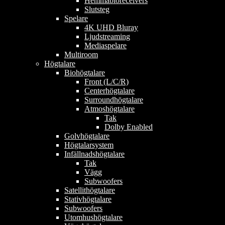
Hemmabioreceivers
Slutsteg
Spelare
4K UHD Bluray
Ljudstreaming
Mediaspelare
Multiroom
Högtalare
Biohögtalare
Front (L/C/R)
Centerhögtalare
Surroundhögtalare
Atmoshögtalare
Tak
Dolby Enabled
Golvhögtalare
Högtalarsystem
Infällnadshögtalare
Tak
Vägg
Subwoofers
Satellithögtalare
Stativhögtalare
Subwoofers
Utomhushögtalare