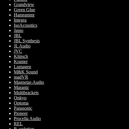
Grandview
Green Glue
Hamrammr
Integra
IsoAcoustics
Jamo
JBL
JBL Synthesis
JL Audio
JVC
Klipsch
Kramer
Lumagen
M&K Sound
madVR
Magnetar-Audio
Marantz
Multibrackets
Onkyo
Optoma
Panasonic
Pioneer
Procella Audio
REL
R_volution