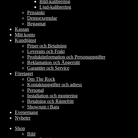
Bild-kalibrering
Ljud-kalibrering
Prissänkt
Demoexemplar
Begagnat
Kassan
Mitt konto
Kundtjänst
Priser och Betalning
Leverans och Frakt
Produktinformation och Personuppgifter
Reklamation och Ångerrätt
Garantier och Service
Företaget
Om The Rock
Kontaktuppgifter och adress
Personal
Installation och montering
Betalning och Räntefritt
Showrum i Bara
Evenemang
Nyheter
Shop
Bild