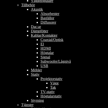
Vägghögtalare
Tillbehör
Akustik
Absorbenter
Basfällor
Diffusorer
Dac:ar
Dämpfötter
Kablar/Kontakter
Coaxial/Optisk
El
HDMI
Högtalar
Signal
Subwoofer/Lågnivå
USB
Möbler
Stativ
Projektorstativ
Vägg
Tak
TV-stativ
Högtalarstativ
Styrning
Tjänster