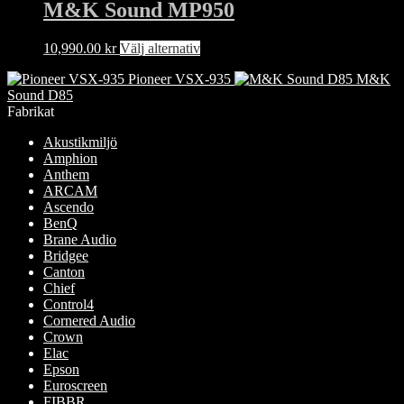
har
M&K Sound MP950
flera
varianter.
Den
10,990.00
kr
Välj alternativ
De
här
olika
Pioneer VSX-935
M&K
produkten
alternativen
Sound D85
har
kan
Fabrikat
flera
väljas
varianter.
på
Akustikmiljö
De
produktsidan
Amphion
olika
Anthem
alternativen
ARCAM
kan
Ascendo
väljas
BenQ
på
Brane Audio
produktsidan
Bridgee
Canton
Chief
Control4
Cornered Audio
Crown
Elac
Epson
Euroscreen
FIBBR