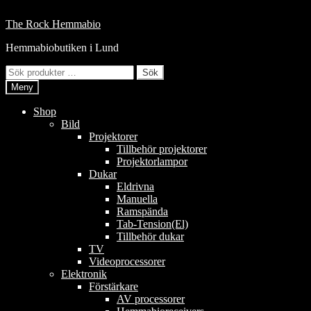
Hoppa
till
Hoppa
Hoppa
The Rock Hemmabio
innehåll
till
till
Hemmabiobutiken i Lund
navigering
innehåll
Sök
Sök
efter:
Meny
Shop
Bild
Projektorer
Tillbehör projektorer
Projektorlampor
Dukar
Eldrivna
Manuella
Ramspända
Tab-Tension(El)
Tillbehör dukar
TV
Videoprocessorer
Elektronik
Förstärkare
AV processorer