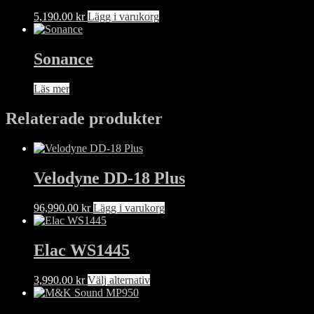
5,190.00
kr
Lägg i varukorg
Sonance
Läs mer
Relaterade produkter
Velodyne DD-18 Plus
96,990.00
kr
Lägg i varukorg
Elac WS1445
Den
3,990.00
kr
Välj alternativ
här
produkten