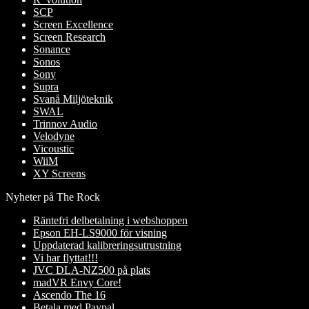
SCP
Screen Excellence
Screen Research
Sonance
Sonos
Sony
Supra
Svanå Miljöteknik
SWAL
Trinnov Audio
Velodyne
Vicoustic
WiiM
XY Screens
Nyheter på The Rock
Räntefri delbetalning i webshoppen
Epson EH-LS9000 för visning
Uppdaterad kalibreringsutrustning
Vi har flyttat!!!
JVC DLA-NZ500 på plats
madVR Envy Core!
Ascendo The 16
Betala med Paypal