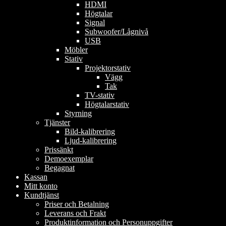
HDMI
Högtalar
Signal
Subwoofer/Lågnivå
USB
Möbler
Stativ
Projektorstativ
Vägg
Tak
TV-stativ
Högtalarstativ
Styrning
Tjänster
Bild-kalibrering
Ljud-kalibrering
Prissänkt
Demoexemplar
Begagnat
Kassan
Mitt konto
Kundtjänst
Priser och Betalning
Leverans och Frakt
Produktinformation och Personuppgifter