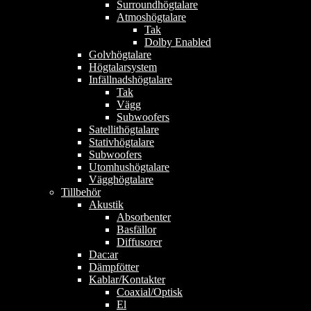
Surroundhögtalare
Atmoshögtalare
Tak
Dolby Enabled
Golvhögtalare
Högtalarsystem
Infällnadshögtalare
Tak
Vägg
Subwoofers
Satellithögtalare
Stativhögtalare
Subwoofers
Utomhushögtalare
Vägghögtalare
Tillbehör
Akustik
Absorbenter
Basfällor
Diffusorer
Dac:ar
Dämpfötter
Kablar/Kontakter
Coaxial/Optisk
El