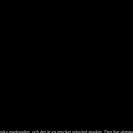
ka marknaden, och det är en mycket prisvärd maskin. Den har slutsteg(7