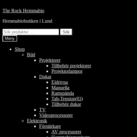
Hoppa
till
Hoppa
Hoppa
The Rock Hemmabio
innehåll
till
till
Hemmabiobutiken i Lund
navigering
innehåll
Sök
Sök
efter:
Meny
Shop
Bild
Projektorer
Tillbehör projektorer
Projektorlampor
Dukar
Eldrivna
Manuella
Ramspända
Tab-Tension(El)
Tillbehör dukar
TV
Videoprocessorer
Elektronik
Förstärkare
AV processorer