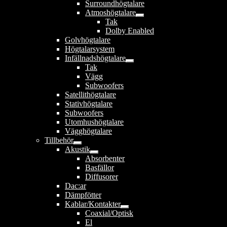
Surroundhögtalare
Atmoshögtalare
Expandera
Tak
undermeny
Dolby Enabled
Golvhögtalare
Högtalarsystem
Infällnadshögtalare
Expandera
Tak
undermeny
Vägg
Subwoofers
Satellithögtalare
Stativhögtalare
Subwoofers
Utomhushögtalare
Vägghögtalare
Tillbehör
Expandera
Akustik
undermeny
Expandera
Absorbenter
undermeny
Basfällor
Diffusorer
Dac:ar
Dämpfötter
Kablar/Kontakter
Expandera
Coaxial/Optisk
undermeny
El