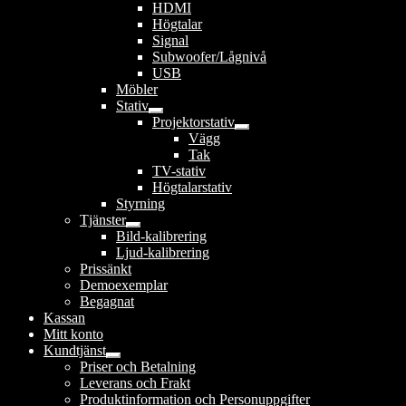
HDMI
Högtalar
Signal
Subwoofer/Lågnivå
USB
Möbler
Stativ
Expandera
Projektorstativ
undermeny
Expandera
Vägg
undermeny
Tak
TV-stativ
Högtalarstativ
Styrning
Tjänster
Expandera
Bild-kalibrering
undermeny
Ljud-kalibrering
Prissänkt
Demoexemplar
Begagnat
Kassan
Mitt konto
Kundtjänst
Expandera
Priser och Betalning
undermeny
Leverans och Frakt
Produktinformation och Personuppgifter