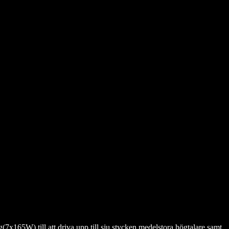
x165W) till att driva upp till sju stycken medelstora högtalare samt