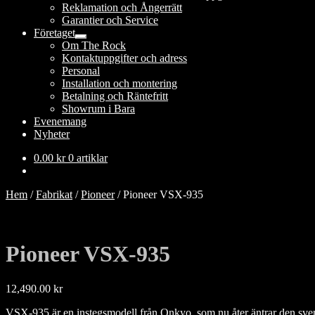
Reklamation och Ångerrätt
Garantier och Service
Företaget
Expandera
Om The Rock
undermeny
Kontaktuppgifter och adress
Personal
Installation och montering
Betalning och Räntefritt
Showrum i Bara
Evenemang
Nyheter
0.00
kr
0 artiklar
Hem
/
Fabrikat
/
Pioneer
/
Pioneer VSX-935
Pioneer VSX-935
12,490.00
kr
VSX-935 är en instegsmodell från Onkyo, som nu åter äntrar den svens