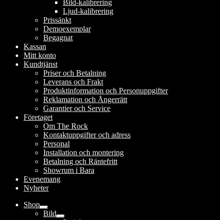
Bild-kalibrering
Ljud-kalibrering
Prissänkt
Demoexemplar
Begagnat
Kassan
Mitt konto
Kundtjänst
Priser och Betalning
Leverans och Frakt
Produktinformation och Personuppgifter
Reklamation och Ångerrätt
Garantier och Service
Företaget
Om The Rock
Kontaktuppgifter och adress
Personal
Installation och montering
Betalning och Räntefritt
Showrum i Bara
Evenemang
Nyheter
Shop
Expandera
Bild
undermeny
Expandera