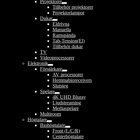
Projektorer
undermeny
Expandera
Tillbehör projektorer
undermeny
Projektorlampor
Dukar
Expandera
Eldrivna
undermeny
Manuella
Ramspända
Tab-Tension(El)
Tillbehör dukar
TV
Videoprocessorer
Elektronik
Expandera
Förstärkare
undermeny
Expandera
AV processorer
undermeny
Hemmabioreceivers
Slutsteg
Spelare
Expandera
4K UHD Bluray
undermeny
Ljudstreaming
Mediaspelare
Multiroom
Högtalare
Expandera
Biohögtalare
undermeny
Expandera
Front (L/C/R)
undermeny
Centerhögtalare