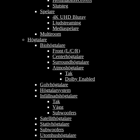
Hemmabioreceivers
Slutsteg
Spelare
4K UHD Bluray
Ljudstreaming
Mediaspelare
Multiroom
Högtalare
Biohögtalare
Front (L/C/R)
Centerhögtalare
Surroundhögtalare
Atmoshögtalare
Tak
Dolby Enabled
Golvhögtalare
Högtalarsystem
Infällnadshögtalare
Tak
Vägg
Subwoofers
Satellithögtalare
Stativhögtalare
Subwoofers
Utomhushögtalare