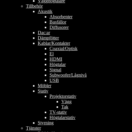
Vägghögtalare
Tillbehör
Akustik
Absorbenter
Basfällor
Diffusorer
Dac:ar
Dämpfötter
Kablar/Kontakter
Coaxial/Optisk
El
HDMI
Högtalar
Signal
Subwoofer/Lågnivå
USB
Möbler
Stativ
Projektorstativ
Vägg
Tak
TV-stativ
Högtalarstativ
Styrning
Tjänster