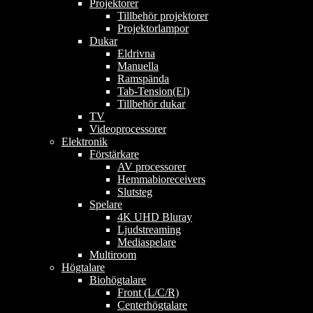
Projektorer
Tillbehör projektorer
Projektorlampor
Dukar
Eldrivna
Manuella
Ramspända
Tab-Tension(El)
Tillbehör dukar
TV
Videoprocessorer
Elektronik
Förstärkare
AV processorer
Hemmabioreceivers
Slutsteg
Spelare
4K UHD Bluray
Ljudstreaming
Mediaspelare
Multiroom
Högtalare
Biohögtalare
Front (L/C/R)
Centerhögtalare