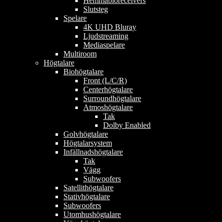
Hemmabioreceivers
Slutsteg
Spelare
4K UHD Bluray
Ljudstreaming
Mediaspelare
Multiroom
Högtalare
Biohögtalare
Front (L/C/R)
Centerhögtalare
Surroundhögtalare
Atmoshögtalare
Tak
Dolby Enabled
Golvhögtalare
Högtalarsystem
Infällnadshögtalare
Tak
Vägg
Subwoofers
Satellithögtalare
Stativhögtalare
Subwoofers
Utomhushögtalare