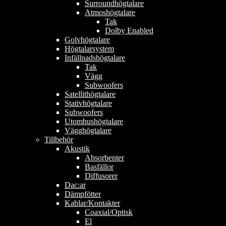
Surroundhögtalare
Atmoshögtalare
Tak
Dolby Enabled
Golvhögtalare
Högtalarsystem
Infällnadshögtalare
Tak
Vägg
Subwoofers
Satellithögtalare
Stativhögtalare
Subwoofers
Utomhushögtalare
Vägghögtalare
Tillbehör
Akustik
Absorbenter
Basfällor
Diffusorer
Dac:ar
Dämpfötter
Kablar/Kontakter
Coaxial/Optisk
El