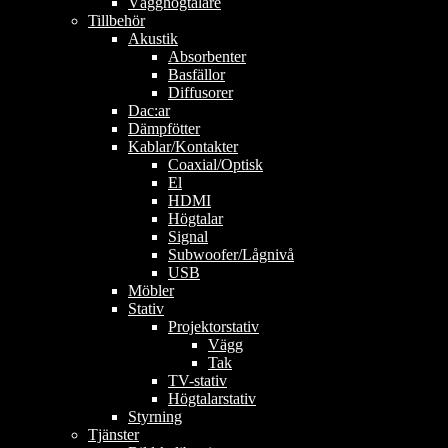
Vägghögtalare
Tillbehör
Akustik
Absorbenter
Basfällor
Diffusorer
Dac:ar
Dämpfötter
Kablar/Kontakter
Coaxial/Optisk
El
HDMI
Högtalar
Signal
Subwoofer/Lågnivå
USB
Möbler
Stativ
Projektorstativ
Vägg
Tak
TV-stativ
Högtalarstativ
Styrning
Tjänster