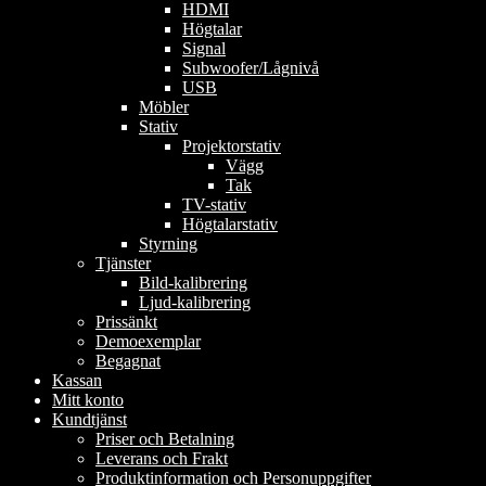
HDMI
Högtalar
Signal
Subwoofer/Lågnivå
USB
Möbler
Stativ
Projektorstativ
Vägg
Tak
TV-stativ
Högtalarstativ
Styrning
Tjänster
Bild-kalibrering
Ljud-kalibrering
Prissänkt
Demoexemplar
Begagnat
Kassan
Mitt konto
Kundtjänst
Priser och Betalning
Leverans och Frakt
Produktinformation och Personuppgifter