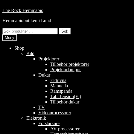
Hoppa
till
Hoppa
Hoppa
The Rock Hemmabio
innehåll
till
till
Hemmabiobutiken i Lund
navigering
innehåll
Sök
Sök
efter:
Meny
Shop
Bild
Projektorer
Tillbehör projektorer
Projektorlampor
Dukar
Eldrivna
Manuella
Ramspända
Tab-Tension(El)
Tillbehör dukar
TV
Videoprocessorer
Elektronik
Förstärkare
AV processorer