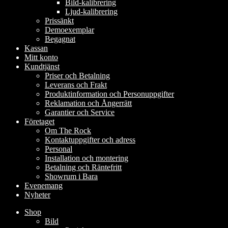
Bild-kalibrering
Ljud-kalibrering
Prissänkt
Demoexemplar
Begagnat
Kassan
Mitt konto
Kundtjänst
Priser och Betalning
Leverans och Frakt
Produktinformation och Personuppgifter
Reklamation och Ångerrätt
Garantier och Service
Företaget
Om The Rock
Kontaktuppgifter och adress
Personal
Installation och montering
Betalning och Räntefritt
Showrum i Bara
Evenemang
Nyheter
Shop
Bild