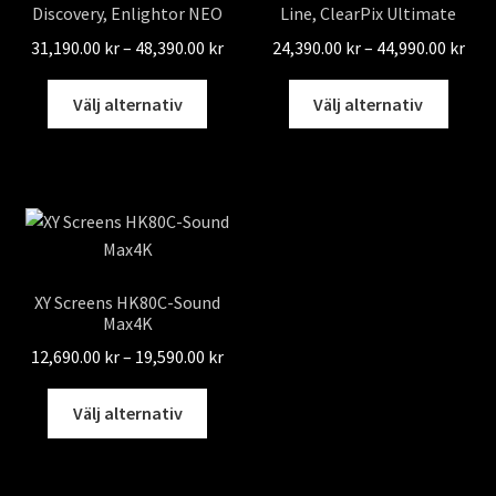
Discovery, Enlightor NEO
Line, ClearPix Ultimate
Prisintervall:
Pris
31,190.00
kr
–
48,390.00
kr
24,390.00
kr
–
44,990.00
kr
31,190.00 kr
24,3
Den
Den
till
till
Välj alternativ
Välj alternativ
här
här
48,390.00 kr
44,9
produkten
produ
har
har
flera
flera
varianter.
varian
De
De
olika
olika
XY Screens HK80C-Sound
alternativen
altern
Max4K
kan
kan
Prisintervall:
12,690.00
kr
–
19,590.00
kr
väljas
väljas
12,690.00 kr
på
på
Den
till
Välj alternativ
produktsidan
produ
här
19,590.00 kr
produkten
har