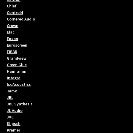
Chief
Control4
Cornered Audio
Crown
Elac
Epson
Euroscreen
FIBBR
Grandview
Green Glue
Hamrammr
Integra
IsoAcoustics
Jamo
JBL
JBL Synthesis
JL Audio
JVC
Klipsch
Kramer