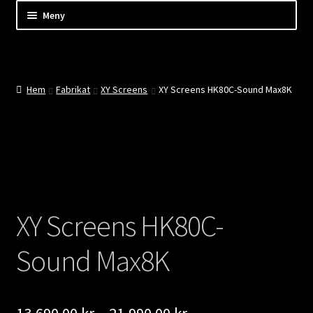
Hoppa
Hoppa
Hoppa
Meny
till
till
till
innehåll
navigering
innehåll
Shop
Kassan
Hem
Fabrikat
XY Screens
XY Screens HK80C-Sound Max8K
Mitt konto
Kundtjänst
Företaget
XY Screens HK80C-
Evenemang
Sound Max8K
Nyheter
Prisintervall: