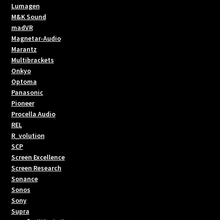
Lumagen
M&K Sound
madVR
Magnetar-Audio
Marantz
Multibrackets
Onkyo
Optoma
Panasonic
Pioneer
Procella Audio
REL
R_volution
SCP
Screen Excellence
Screen Research
Sonance
Sonos
Sony
Supra