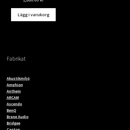
alternativen
altern
kan
kan
Lägg i varukorg
väljas
väljas
på
på
produktsidan
produ
Fabrikat
Akustikmiljö
Amphion
Anthem
ARCAM
Ascendo
BenQ
Brane Audio
Bridgee
Canton