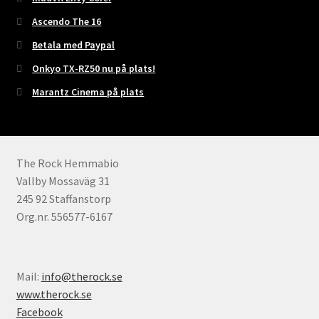
Ascendo The 16
Betala med Paypal
Onkyo TX-RZ50 nu på plats!
Marantz Cinema på plats
The Rock Hemmabio
Vallby Mossaväg 31
245 92 Staffanstorp
Org.nr. 556577-6167
Mail:
info@therock.se
www.therock.se
Facebook