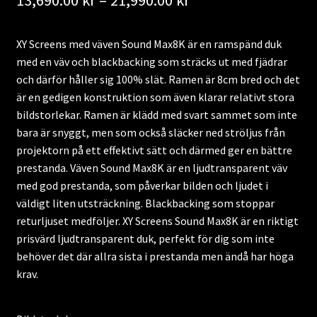
13,690.00
kr
–
21,990.00
kr
13,690.00 kr
XY Screens med väven Sound Max8K är en ramspänd duk
till
med en väv och blackbacking som sträcks ut med fjädrar
21,990.00 kr
och därför håller sig 100% slät. Ramen är 8cm bred och det
är en gedigen konstruktion som även klarar relativt stora
bildstorlekar. Ramen är klädd med svart sammet som inte
bara är snyggt, men som också släcker ned ströljus från
projektorn på ett effektivt sätt och därmed ger en bättre
prestanda. Väven Sound Max8K är en ljudtransparent väv
med god prestanda, som påverkar bilden och ljudet i
väldigt liten utsträckning. Blackbacking som stoppar
returljuset medföljer. XY Screens Sound Max8K är en riktigt
prisvärd ljudtransparent duk, perfekt för dig som inte
behöver det där allra sista i prestanda men ändå har höga
krav.