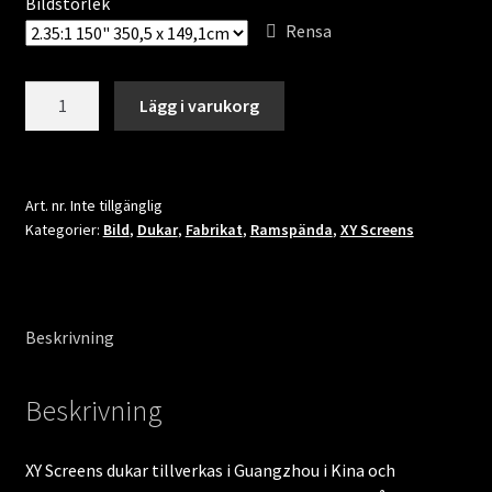
Bildstorlek
Rensa
XY
Lägg i varukorg
Screens
HK80C-
Sound
Max8K
Art. nr.
Inte tillgänglig
Kategorier:
Bild
,
Dukar
,
Fabrikat
,
Ramspända
,
XY Screens
mängd
Beskrivning
Beskrivning
XY Screens dukar tillverkas i Guangzhou i Kina och