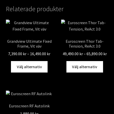
flera
Relaterade produkter
varianter.
De
olika
alternativen
kan
Grandview Ultimate Fixed
Euroscreen Thor Tab-
väljas
Frame, Vit väv
Tension, ReAct 3.0
på
Prisintervall:
Pris
7,390.00
kr
–
16,490.00
kr
49,490.00
kr
–
65,890.00
kr
produktsidan
7,390.00 kr
49,4
Den
Den
till
till
Välj alternativ
Välj alternativ
här
här
16,490.00 kr
65,8
produkten
produ
har
har
flera
flera
varianter.
varian
De
De
Euroscreen RF Autolink
olika
olika
1,880.00
kr