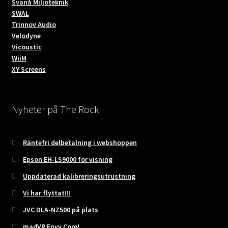
Svanå Miljöteknik
SWAL
Trinnov Audio
Velodyne
Vicoustic
WiiM
XY Screens
Nyheter på The Rock
Räntefri delbetalning i webshoppen
Epson EH-LS9000 för visning
Uppdaterad kalibreringsutrustning
Vi har flyttat!!!
JVC DLA-NZ500 på plats
madVR Envy Core!