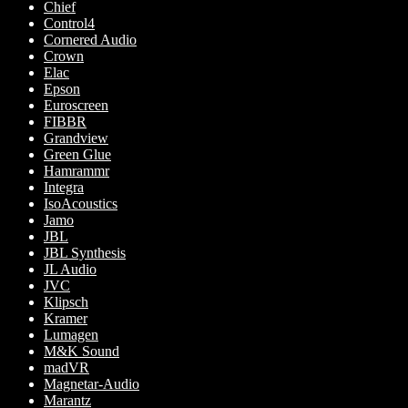
Chief
Control4
Cornered Audio
Crown
Elac
Epson
Euroscreen
FIBBR
Grandview
Green Glue
Hamrammr
Integra
IsoAcoustics
Jamo
JBL
JBL Synthesis
JL Audio
JVC
Klipsch
Kramer
Lumagen
M&K Sound
madVR
Magnetar-Audio
Marantz