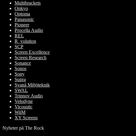
Multibrackets
Onkyo
Optoma
Panasonic
Pioneer
Procella Audio
REL
R_volution
SCP
Screen Excellence
Screen Research
Sonance
Sonos
Sony
Supra
Svanå Miljöteknik
SWAL
Trinnov Audio
Velodyne
Vicoustic
WiiM
XY Screens
Nyheter på The Rock