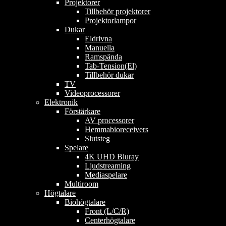
Projektorer
Tillbehör projektorer
Projektorlampor
Dukar
Eldrivna
Manuella
Ramspända
Tab-Tension(El)
Tillbehör dukar
TV
Videoprocessorer
Elektronik
Förstärkare
AV processorer
Hemmabioreceivers
Slutsteg
Spelare
4K UHD Bluray
Ljudstreaming
Mediaspelare
Multiroom
Högtalare
Biohögtalare
Front (L/C/R)
Centerhögtalare