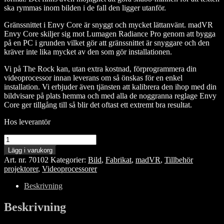
ska rymmas inom bilden i de fall den ligger utanför.
Gränssnittet i Envy Core är snyggt och mycket lättanvänt. madVR
Envy Core skiljer sig mot Lumagen Radiance Pro genom att bygga
på en PC i grunden vilket gör att gränssnittet är snyggare och den
kräver inte lika mycket av den som gör installationen.
Vi på The Rock kan, utan extra kostnad, förprogrammera din
videoprocessor innan leverans om så önskas för en enkel
installation. Vi erbjuder även tjänsten att kalibrera den ihop med din
bildvisare på plats hemma och med alla de noggranna reglage Envy
Core ger tillgång till så blir det oftast ett extremt bra resultat.
Hos leverantör
madVR
Envy
Lägg i varukorg
Core
Art. nr.
70102
Kategorier:
Bild
,
Fabrikat
,
madVR
,
Tillbehör
Mk1,
projektorer
,
Videoprocessorer
Videoprocessor
mängd
Beskrivning
Beskrivning