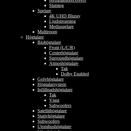
Hemmabioreceivers
Slutsteg
Spelare
4K UHD Bluray
Ljudstreaming
Mediaspelare
Multiroom
Högtalare
Biohögtalare
Front (L/C/R)
Centerhögtalare
Surroundhögtalare
Atmoshögtalare
Tak
Dolby Enabled
Golvhögtalare
Högtalarsystem
Infällnadshögtalare
Tak
Vägg
Subwoofers
Satellithögtalare
Stativhögtalare
Subwoofers
Utomhushögtalare