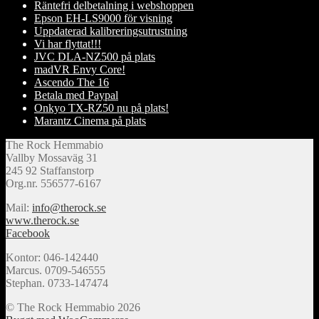
Räntefri delbetalning i webshoppen
Epson EH-LS9000 för visning
Uppdaterad kalibreringsutrustning
Vi har flyttat!!!
JVC DLA-NZ500 på plats
madVR Envy Core!
Ascendo The 16
Betala med Paypal
Onkyo TX-RZ50 nu på plats!
Marantz Cinema på plats
The Rock Hemmabio
Vallby Mossaväg 31
245 92 Staffanstorp
Org.nr. 556577-6167
Mail:
info@therock.se
www.therock.se
Facebook
Kontor: 046-142440
Marcus. 0709-546555
Stephan. 0733-147474
© The Rock Hemmabio 2026