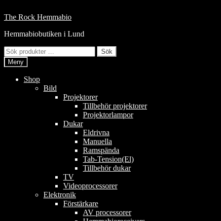
Hoppa
till
Hoppa
Hoppa
The Rock Hemmabio
innehåll
till
till
Hemmabiobutiken i Lund
navigering
innehåll
Sök
Sök
efter:
Meny
Shop
Bild
Projektorer
Tillbehör projektorer
Projektorlampor
Dukar
Eldrivna
Manuella
Ramspända
Tab-Tension(El)
Tillbehör dukar
TV
Videoprocessorer
Elektronik
Förstärkare
AV processorer