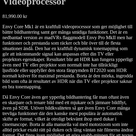
Videoprocessor
81,990.00
kr
Envy Core Mk1 är en kraftfull videoprocessor som ger möjlighet till
bättre bildhantering samt ger många smidiga funktioner. Det är en
nedbantad version av madVRs flaggmodell Envy Pro MkII men har
funktioner och prestanda som räcker och blir över till de flesta
situationer ändå. Den har en kraftfull dynamisk tonemapping som
gör att inkommande signal kan anpassas efter din TV eller
projektors egenskaper. Resultatet blir att HDR kan fungera ypperligt
även med TV eller projektor som normalt inte har tillräckligt
ljusflöde eller uppfyller den stora färgrymden BT2020 som HDR
normalt kräver för maximal prestanda. Borta är den mörka, ingrodda
bild som ofta är resultatet av HDR när din TV eller projektor saknar
en bra tonemapping.
Då Envy Core även ger ypperlig bildhantering får man oftast även
en skarpare och renare bild med ett mjukare och jämnare bildflyt,
även på SDR. Utöver bildkvaliteten så ger även Envy Core många
trevliga funktioner där den kanske mest populära är automatisk
skifte av format, vilket är otroligt bekvämt ihop med dukar i
cinemascope. Borta är alla manuella val med motorzoom som inte
alltid prickar exakt rätt på duken och lång väntan när filmerna ändrar
format. Det finns även möjlighet att göra snabb-minnen för att texten