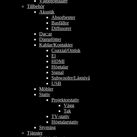
Vägghögtalare
Tillbehör
Akustik
Absorbenter
Basfällor
Diffusorer
Dac:ar
Dämpfötter
Kablar/Kontakter
Coaxial/Optisk
El
HDMI
Högtalar
Signal
Subwoofer/Lågnivå
USB
Möbler
Stativ
Projektorstativ
Vägg
Tak
TV-stativ
Högtalarstativ
Styrning
Tjänster