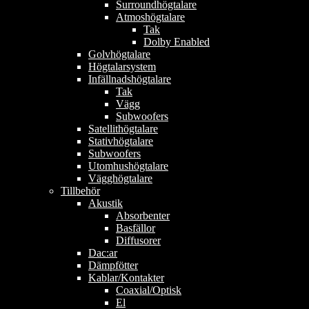
Surroundhögtalare
Atmoshögtalare
Tak
Dolby Enabled
Golvhögtalare
Högtalarsystem
Infällnadshögtalare
Tak
Vägg
Subwoofers
Satellithögtalare
Stativhögtalare
Subwoofers
Utomhushögtalare
Vägghögtalare
Tillbehör
Akustik
Absorbenter
Basfällor
Diffusorer
Dac:ar
Dämpfötter
Kablar/Kontakter
Coaxial/Optisk
El