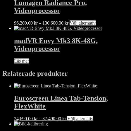
Lumagen Radiance Pro,
Videoprocessor
Prisintervall:
Den
96,200.00
kr
–
130,600.00
kr
Välj alternativ
96,200.00 kr
här
till
produkten
130,600.00 kr
har
madVR Envy Mk3 8K-48G,
flera
Videoprocessor
varianter.
De
olika
Läs mer
alternativen
kan
Relaterade produkter
väljas
på
produktsidan
Euroscreen Linea Tab-Tension,
FlexWhite
Prisintervall:
Den
24,690.00
kr
–
37,490.00
kr
Välj alternativ
24,690.00 kr
här
till
produkten