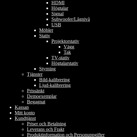
HDMI
Högtalar
Signal
Subwoofer/Lågnivå
USB
Möbler
Stativ
Projektorstativ
Vägg
Tak
TV-stativ
Högtalarstativ
Styrning
Tjänster
Bild-kalibrering
Ljud-kalibrering
Prissänkt
Demoexemplar
Begagnat
Kassan
Mitt konto
Kundtjänst
Priser och Betalning
Leverans och Frakt
Produktinformation och Personuppgifter