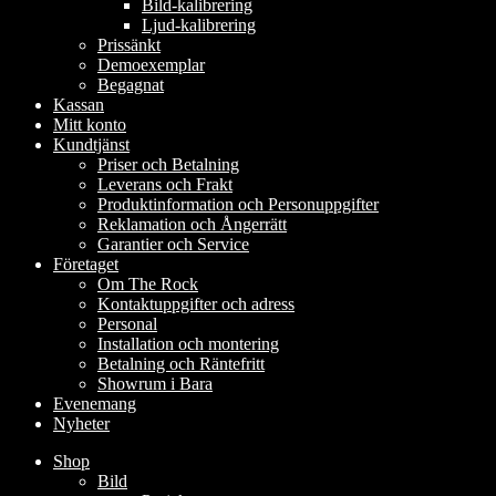
Bild-kalibrering
Ljud-kalibrering
Prissänkt
Demoexemplar
Begagnat
Kassan
Mitt konto
Kundtjänst
Priser och Betalning
Leverans och Frakt
Produktinformation och Personuppgifter
Reklamation och Ångerrätt
Garantier och Service
Företaget
Om The Rock
Kontaktuppgifter och adress
Personal
Installation och montering
Betalning och Räntefritt
Showrum i Bara
Evenemang
Nyheter
Shop
Bild