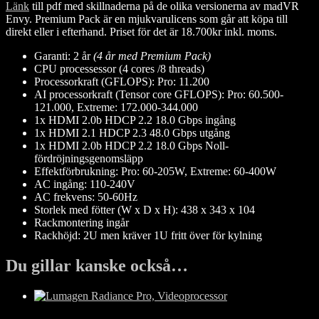
Länk
till pdf med skillnaderna på de olika versionerna av madVR
Envy. Premium Pack är en mjukvarulicens som går att köpa till
direkt eller i efterhand. Priset för det är 18.700kr inkl. moms.
Garanti: 2 år
(4 år med Premium Pack)
CPU processessor (4 cores /8 threads)
Processorkraft (GFLOPS): Pro: 11.200
AI processorkraft (Tensor core GFLOPS): Pro: 60.500-
121.000, Extreme: 172.000-344.000
1x HDMI 2.0b HDCP 2.2 18.0 Gbps ingång
1x HDMI 2.1 HDCP 2.3 48.0 Gbps utgång
1x HDMI 2.0b HDCP 2.2 18.0 Gbps Noll-
fördröjningsgenomsläpp
Effektförbrukning: Pro: 60-205W, Extreme: 60-400W
AC ingång: 110-240V
AC frekvens: 50-60Hz
Storlek med fötter (W x D x H): 438 x 343 x 104
Rackmontering ingår
Rackhöjd: 2U men kräver 1U fritt över för kylning
Du gillar kanske också…